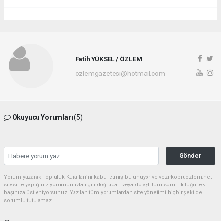
Fatih YÜKSEL / ÖZLEM
ozlemgazetesi@hotmail.com
Okuyucu Yorumları
(5)
Gönder
Yorum yazarak Topluluk Kuralları’nı kabul etmiş bulunuyor ve vezirkopruozlem.net
sitesine yaptığınız yorumunuzla ilgili doğrudan veya dolaylı tüm sorumluluğu tek
başınıza üstleniyorsunuz. Yazılan tüm yorumlardan site yönetimi hiçbir şekilde
sorumlu tutulamaz.