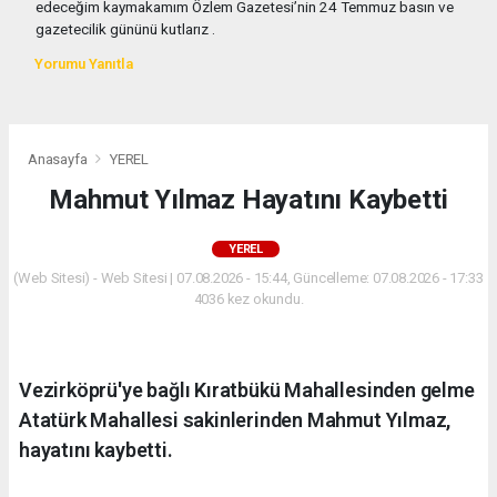
edeceğim kaymakamım Özlem Gazetesi’nin 24 Temmuz basın ve
gazetecilik gününü kutlarız .
Yorumu Yanıtla
Anasayfa
YEREL
Mahmut Yılmaz Hayatını Kaybetti
YEREL
(Web Sitesi) - Web Sitesi | 07.08.2026 - 15:44, Güncelleme: 07.08.2026 - 17:33
4036 kez okundu.
Vezirköprü'ye bağlı Kıratbükü Mahallesinden gelme
Atatürk Mahallesi sakinlerinden Mahmut Yılmaz,
hayatını kaybetti.