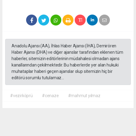
Anadolu Ajansı (AA), İhlas Haber Ajansı (İHA), Demirören
Haber Ajansı (DHA) ve diğer ajanslar tarafından eklenen tüm
haberler, sitemizin editörlerinin müdahalesi olmadan ajans
kanallarından çekilmektedir. Bu haberlerde yer alan hukuki
muhataplar haberi geçen ajanslar olup sitemizin hiç bir
editörü sorumlu tutulamaz...
#vezirköprü
#cenaze
#mahmut yılmaz
İrfan AĞCA