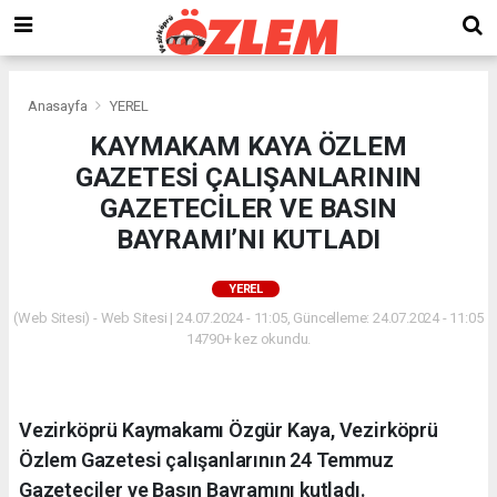
Anasayfa
YEREL
KAYMAKAM KAYA ÖZLEM
GAZETESİ ÇALIŞANLARININ
GAZETECİLER VE BASIN
BAYRAMI’NI KUTLADI
YEREL
(Web Sitesi) - Web Sitesi | 24.07.2024 - 11:05, Güncelleme: 24.07.2024 - 11:05
14790+ kez okundu.
Vezirköprü Kaymakamı Özgür Kaya, Vezirköprü
Özlem Gazetesi çalışanlarının 24 Temmuz
Gazeteciler ve Basın Bayramını kutladı.