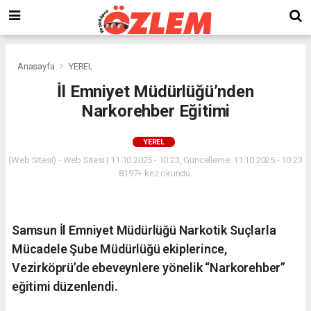
Anasayfa
YEREL
İl Emniyet Müdürlüğü’nden
Narkorehber Eğitimi
YEREL
(Web Sitesi) - Web Sitesi | 11.10.2025 - 10:23, Güncelleme: 11.10.2025 - 10:23
8197+ kez okundu.
Samsun İl Emniyet Müdürlüğü Narkotik Suçlarla
Mücadele Şube Müdürlüğü ekiplerince,
Vezirköprü’de ebeveynlere yönelik “Narkorehber”
eğitimi düzenlendi.