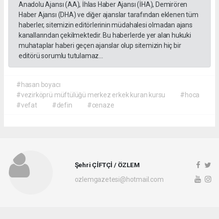
Anadolu Ajansı (AA), İhlas Haber Ajansı (İHA), Demirören
Haber Ajansı (DHA) ve diğer ajanslar tarafından eklenen tüm
haberler, sitemizin editörlerinin müdahalesi olmadan ajans
kanallarından çekilmektedir. Bu haberlerde yer alan hukuki
muhataplar haberi geçen ajanslar olup sitemizin hiç bir
editörü sorumlu tutulamaz...
#hasan boyacı
#vezirköprü müftülüğü merkez erkek kuran kursu
#hoca
#vefat
#defin
#cenaze
Şehri ÇİFTÇİ / ÖZLEM
ozlemgazetesi@hotmail.com