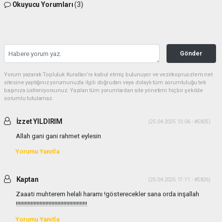
Okuyucu Yorumları
(3)
Gönder
Yorum yazarak Topluluk Kuralları’nı kabul etmiş bulunuyor ve vezirkopruozlem.net
sitesine yaptığınız yorumunuzla ilgili doğrudan veya dolaylı tüm sorumluluğu tek
başınıza üstleniyorsunuz. Yazılan tüm yorumlardan site yönetimi hiçbir şekilde
sorumlu tutulamaz.
İzzet YILDIRIM
(25.04.2025 13:06 - #5825)
Allah gani gani rahmet eylesin
Yorumu Yanıtla
Kaptan
(25.04.2025 17:11 - #5826)
Zaaati muhterem helali haramı !gösterecekler sana orda inşallah
!!!!!!!!!!!!!!!!!!!!!!!!!!!!!!!!!!!!!!!!!!!!!!!!
Yorumu Yanıtla