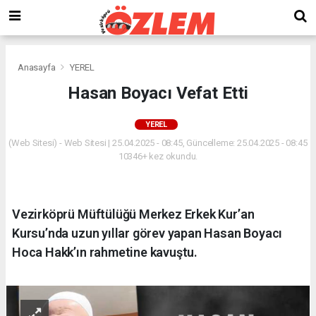
Anasayfa
YEREL
Hasan Boyacı Vefat Etti
YEREL
(Web Sitesi) - Web Sitesi | 25.04.2025 - 08:45, Güncelleme: 25.04.2025 - 08:45
10346+ kez okundu.
Vezirköprü Müftülüğü Merkez Erkek Kur’an
Kursu’nda uzun yıllar görev yapan Hasan Boyacı
Hoca Hakk’ın rahmetine kavuştu.