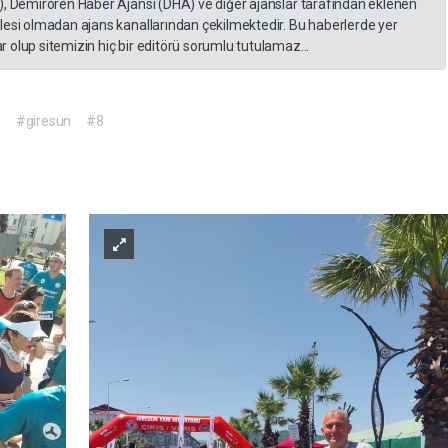
), Demirören Haber Ajansı (DHA) ve diğer ajanslar tarafından eklenen
lesi olmadan ajans kanallarından çekilmektedir. Bu haberlerde yer
 olup sitemizin hiç bir editörü sorumlu tutulamaz...
n
#giresun
#8