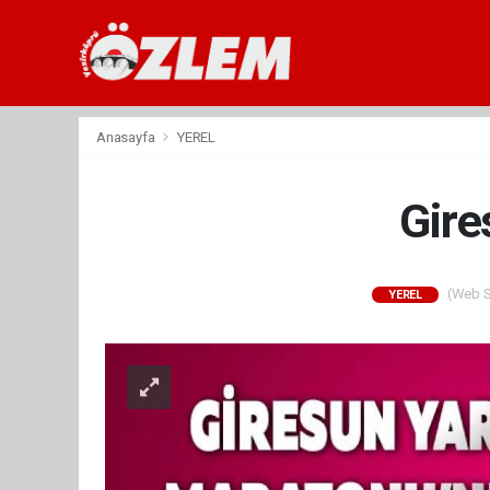
Anasayfa
YEREL
Gire
(Web Si
YEREL