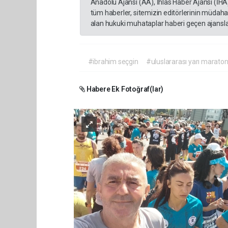
Anadolu Ajansı (AA), İhlas Haber Ajansı (İHA
tüm haberler, sitemizin editörlerinin müdaha
alan hukuki muhataplar haberi geçen ajanslar
#ibrahim seçgin
#uluslararası yarı marato
Habere Ek Fotoğraf(lar)