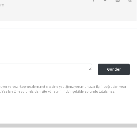
om
Gönder
uyor ve vezirkopruozlem.net sitesine yaptığınız yorumunuzla ilgili doğrudan veya
. Yazılan tüm yorumlardan site yönetimi hiçbir şekilde sorumlu tutulamaz.