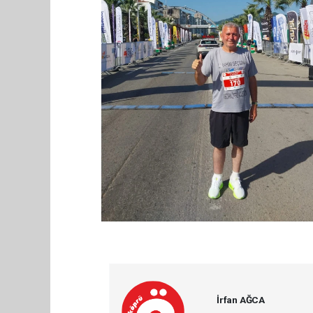
İrfan AĞCA