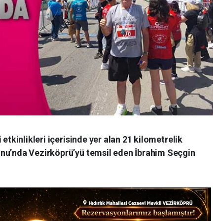
 etkinlikleri içerisinde yer alan 21 kilometrelik
onu’nda Vezirköprü’yü temsil eden İbrahim Seçgin