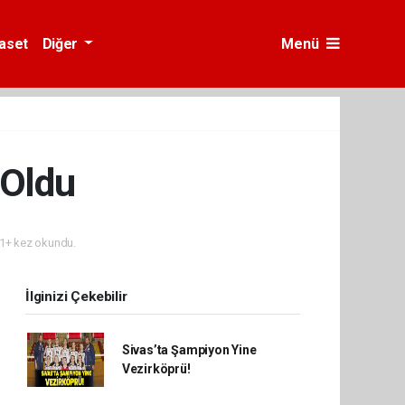
yaset
Diğer
Menü
 Oldu
1+ kez okundu.
İlginizi Çekebilir
Sivas’ta Şampiyon Yine
Vezirköprü!