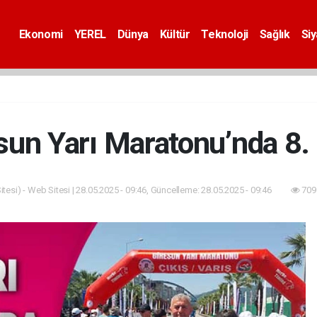
Ekonomi
YEREL
Dünya
Kültür
Teknoloji
Sağlık
Si
sun Yarı Maratonu’nda 8.
tesi) - Web Sitesi | 28.05.2025 - 09:46, Güncelleme: 28.05.2025 - 09:46
709