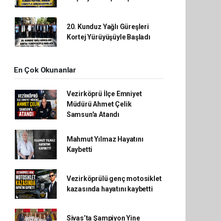
20. Kunduz Yağlı Güreşleri
Kortej Yürüyüşüyle Başladı
En Çok Okunanlar
Vezirköprü İlçe Emniyet
Müdürü Ahmet Çelik
Samsun'a Atandı
Mahmut Yılmaz Hayatını
Kaybetti
Vezirköprülü genç motosiklet
kazasında hayatını kaybetti
Sivas’ta Şampiyon Yine