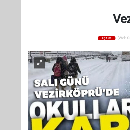
Vez
(Web Sit
Eğitim