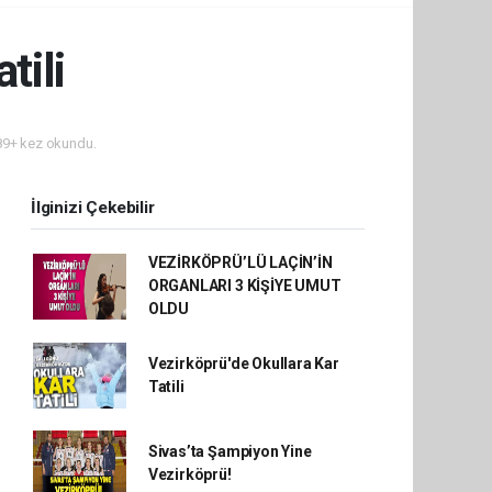
tili
9+ kez okundu.
İlginizi Çekebilir
VEZİRKÖPRÜ’LÜ LAÇİN’İN
ORGANLARI 3 KİŞİYE UMUT
OLDU
Vezirköprü'de Okullara Kar
Tatili
Sivas’ta Şampiyon Yine
Vezirköprü!