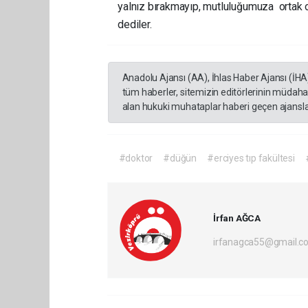
yalnız bırakmayıp, mutluluğumuza ortak 
dediler.
Anadolu Ajansı (AA), İhlas Haber Ajansı (İHA
tüm haberler, sitemizin editörlerinin müdaha
alan hukuki muhataplar haberi geçen ajanslar
#doktor
#düğün
#erciyes tıp fakültesi
İrfan AĞCA
irfanagca55@gmail.c