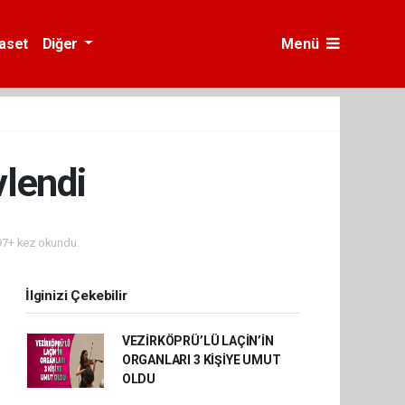
yaset
Diğer
Menü
vlendi
7+ kez okundu.
İlginizi Çekebilir
VEZİRKÖPRÜ’LÜ LAÇİN’İN
ORGANLARI 3 KİŞİYE UMUT
OLDU