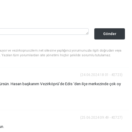
Gönder
uyor ve vezirkopruozlem.net sitesine yaptığınız yorumunuzla ilgili doğrudan veya
. Yazılan tüm yorumlardan site yönetimi hiçbir şekilde sorumlu tutulamaz.
(24.06.2024 18:01 - #2723)
u sürsün. Hasan başkanım Vezirköprü’de Edis ‘den ilçe merkezinde çok oy
(25.06.2024 09:49 - #2727)
un.