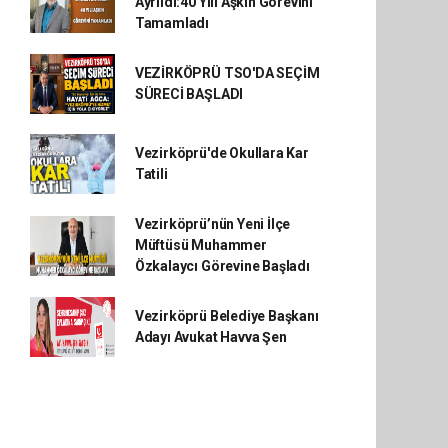
Ayrıldı:40 Yılı Aşkın Görevini
Tamamladı
VEZİRKÖPRÜ TSO'DA SEÇİM
SÜRECİ BAŞLADI
Vezirköprü'de Okullara Kar
Tatili
Vezirköprü’nün Yeni İlçe
Müftüsü Muhammer
Özkalaycı Görevine Başladı
Vezirköprü Belediye Başkanı
Adayı Avukat Havva Şen