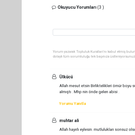
Okuyucu Yorumları
(3 )
Yorum yazarak Topluluk Kuralları’nı kabul etmiş bulun
dolaylı tüm sorumluluğu tek başınıza üstleniyorsunuz
Ülkücü
Allah mesut etsin Birliktelikleri ömür boy
almıştı . Mhp nin önde gelen abisi .
Yorumu Yanıtla
muhtar ali
Allah hayırlı eylesin. mutlulukları sonsuz ols