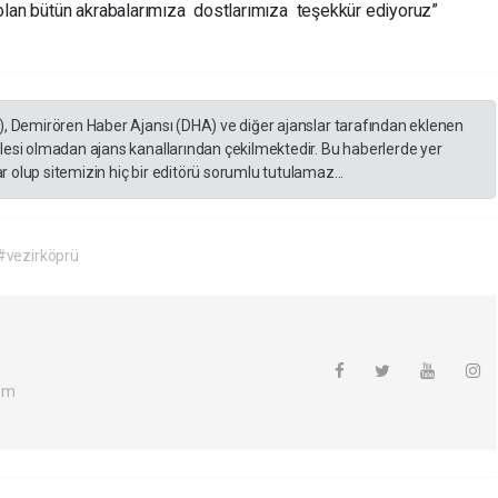
olan bütün akrabalarımıza dostlarımıza teşekkür ediyoruz”
), Demirören Haber Ajansı (DHA) ve diğer ajanslar tarafından eklenen
lesi olmadan ajans kanallarından çekilmektedir. Bu haberlerde yer
 olup sitemizin hiç bir editörü sorumlu tutulamaz...
#vezirköprü
om