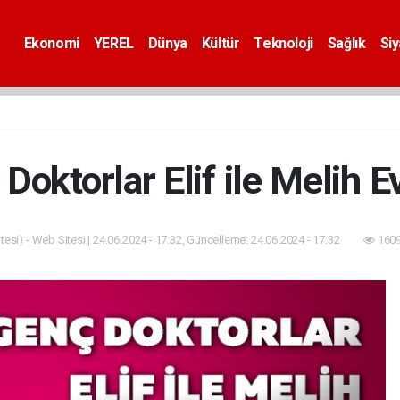
Ekonomi
YEREL
Dünya
Kültür
Teknoloji
Sağlık
Si
Doktorlar Elif ile Melih E
esi) - Web Sitesi | 24.06.2024 - 17:32, Güncelleme: 24.06.2024 - 17:32
1609