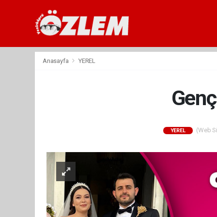
Anasayfa
YEREL
Genç 
(Web Sit
YEREL