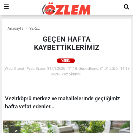
Anasayfa
YEREL
GEÇEN HAFTA
KAYBETTİKLERİMİZ
YEREL
(Web Sitesi) - Web Sitesi | 31.01.2026 - 11:18, Güncelleme: 31.01.2026 - 11:18
9928+ kez okundu.
Vezirköprü merkez ve mahallelerinde geçtiğimiz
hafta vefat edenler...