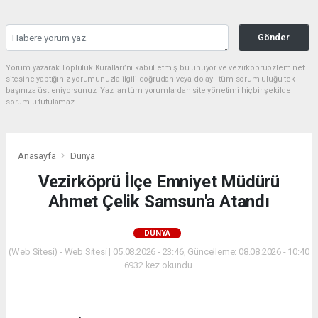
Gönder
Yorum yazarak Topluluk Kuralları’nı kabul etmiş bulunuyor ve vezirkopruozlem.net
sitesine yaptığınız yorumunuzla ilgili doğrudan veya dolaylı tüm sorumluluğu tek
başınıza üstleniyorsunuz. Yazılan tüm yorumlardan site yönetimi hiçbir şekilde
sorumlu tutulamaz.
Anasayfa
Dünya
Vezirköprü İlçe Emniyet Müdürü
Ahmet Çelik Samsun'a Atandı
DÜNYA
(Web Sitesi) - Web Sitesi | 05.08.2026 - 23:46, Güncelleme: 08.08.2026 - 10:40
6932 kez okundu.