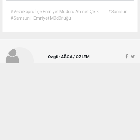
#Vezirköprü İlçe Emniyet Müdürü Ahmet Çelik
#Samsun
#Samsun İl Emniyet Müdürlüğü
Özgür AĞCA / ÖZLEM
ozlemgazetesi@hotmail.com
Okuyucu Yorumları
(1)
Gönder
Yorum yazarak Topluluk Kuralları’nı kabul etmiş bulunuyor ve vezirkopruozlem.net
sitesine yaptığınız yorumunuzla ilgili doğrudan veya dolaylı tüm sorumluluğu tek