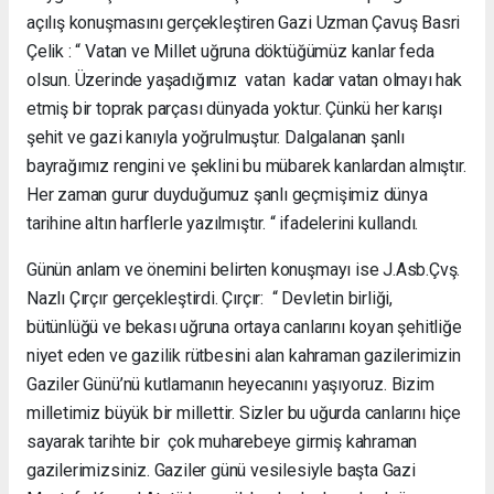
açılış konuşmasını gerçekleştiren Gazi Uzman Çavuş Basri
Çelik : “ Vatan ve Millet uğruna döktüğümüz kanlar feda
olsun. Üzerinde yaşadığımız vatan kadar vatan olmayı hak
etmiş bir toprak parçası dünyada yoktur. Çünkü her karışı
şehit ve gazi kanıyla yoğrulmuştur. Dalgalanan şanlı
bayrağımız rengini ve şeklini bu mübarek kanlardan almıştır.
Her zaman gurur duyduğumuz şanlı geçmişimiz dünya
tarihine altın harflerle yazılmıştır. “ ifadelerini kullandı.
Günün anlam ve önemini belirten konuşmayı ise J.Asb.Çvş.
Nazlı Çırçır gerçekleştirdi. Çırçır: “ Devletin birliği,
bütünlüğü ve bekası uğruna ortaya canlarını koyan şehitliğe
niyet eden ve gazilik rütbesini alan kahraman gazilerimizin
Gaziler Günü’nü kutlamanın heyecanını yaşıyoruz. Bizim
milletimiz büyük bir millettir. Sizler bu uğurda canlarını hiçe
sayarak tarihte bir çok muharebeye girmiş kahraman
gazilerimizsiniz. Gaziler günü vesilesiyle başta Gazi