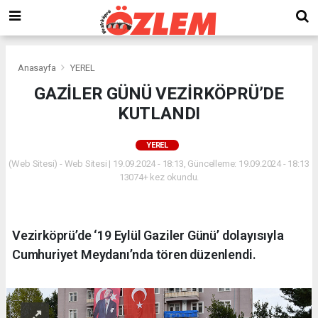
Anasayfa
YEREL
GAZİLER GÜNÜ VEZİRKÖPRÜ’DE
KUTLANDI
YEREL
(Web Sitesi) - Web Sitesi | 19.09.2024 - 18:13, Güncelleme: 19.09.2024 - 18:13
13074+ kez okundu.
Vezirköprü’de ‘19 Eylül Gaziler Günü’ dolayısıyla
Cumhuriyet Meydanı’nda tören düzenlendi.