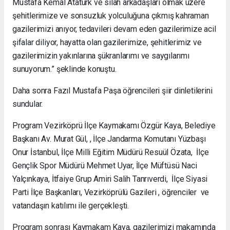
Mustafa Kemal Atatürk ve silah arkadaşları olmak üzere
şehitlerimize ve sonsuzluk yolculuğuna çıkmış kahraman
gazilerimizi anıyor, tedavileri devam eden gazilerimize acil
şifalar diliyor, hayatta olan gazilerimize, şehitlerimiz ve
gazilerimizin yakınlarına şükranlarımı ve saygılarımı
sunuyorum.” şeklinde konuştu.
Daha sonra Fazıl Mustafa Paşa öğrencileri şiir dinletilerini
sundular.
Program Vezirköprü İlçe Kaymakamı Özgür Kaya, Belediye
Başkanı Av. Murat Gül, , İlçe Jandarma Komutanı Yüzbaşı
Onur İstanbul, İlçe Milli Eğitim Müdürü Resuül Özata, İlçe
Gençlik Spor Müdürü Mehmet Uyar, İlçe Müftüsü Naci
Yalçınkaya, İtfaiye Grup Amiri Salih Tanrıverdi, İlçe Siyasi
Parti İlçe Başkanları, Vezirköprülü Gazileri , öğrenciler ve
vatandaşın katılımı ile gerçekleşti.
Program sonrası Kaymakam Kaya, gazilerimizi makamında