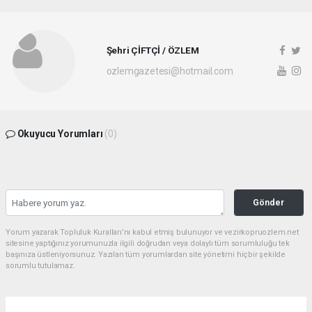
Şehri ÇİFTÇİ / ÖZLEM
ozlemgazetesi@hotmail.com
Okuyucu Yorumları
(0)
Gönder
Yorum yazarak Topluluk Kuralları’nı kabul etmiş bulunuyor ve vezirkopruozlem.net
sitesine yaptığınız yorumunuzla ilgili doğrudan veya dolaylı tüm sorumluluğu tek
başınıza üstleniyorsunuz. Yazılan tüm yorumlardan site yönetimi hiçbir şekilde
sorumlu tutulamaz.