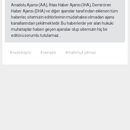
Anadolu Ajansı (AA), İhlas Haber Ajansı (İHA), Demirören
Haber Ajansı (DHA) ve diğer ajanslar tarafından eklenen tüm
haberler, sitemizin editörlerinin müdahalesi olmadan ajans
kanallarından çekilmektedir. Bu haberlerde yer alan hukuki
muhataplar haberi geçen ajanslar olup sitemizin hiç bir
editörü sorumlu tutulamaz...
#vezirköprü
#cenaze
#mahmut yılmaz
İrfan AĞCA
irfanagca55@gmail.com
Okuyucu Yorumları
(0)