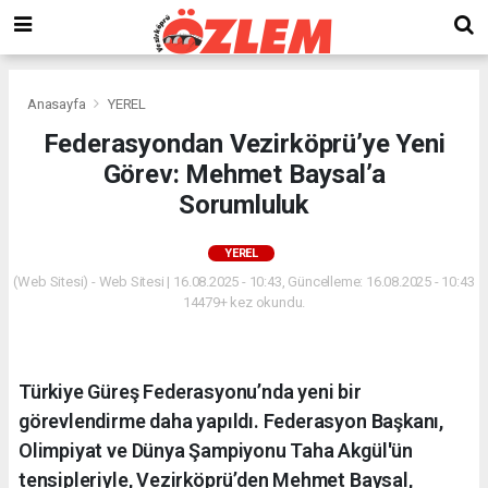
Anasayfa
YEREL
Federasyondan Vezirköprü’ye Yeni
Görev: Mehmet Baysal’a
Sorumluluk
YEREL
(Web Sitesi) - Web Sitesi | 16.08.2025 - 10:43, Güncelleme: 16.08.2025 - 10:43
14479+ kez okundu.
Türkiye Güreş Federasyonu’nda yeni bir
görevlendirme daha yapıldı. Federasyon Başkanı,
Olimpiyat ve Dünya Şampiyonu Taha Akgül'ün
tensipleriyle, Vezirköprü’den Mehmet Baysal,