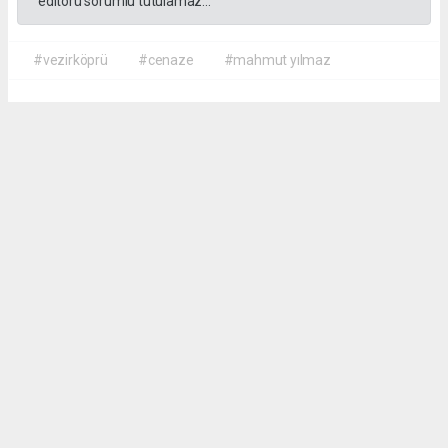
editörü sorumlu tutulamaz...
#vezirköprü
#cenaze
#mahmut yılmaz
İrfan AĞCA
irfanagca55@gmail.com
Okuyucu Yorumları
(0)
Gönder
Yorum yazarak Topluluk Kuralları’nı kabul etmiş bulunuyor ve vezirkopruozlem.net
sitesine yaptığınız yorumunuzla ilgili doğrudan veya dolaylı tüm sorumluluğu tek