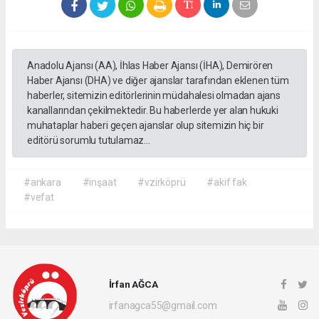
Anadolu Ajansı (AA), İhlas Haber Ajansı (İHA), Demirören
Haber Ajansı (DHA) ve diğer ajanslar tarafından eklenen tüm
haberler, sitemizin editörlerinin müdahalesi olmadan ajans
kanallarından çekilmektedir. Bu haberlerde yer alan hukuki
muhataplar haberi geçen ajanslar olup sitemizin hiç bir
editörü sorumlu tutulamaz...
#ankara
#inşaat
#vzirköprü
#akif fak
#vefat
İrfan AĞCA
irfanagca55@gmail.com