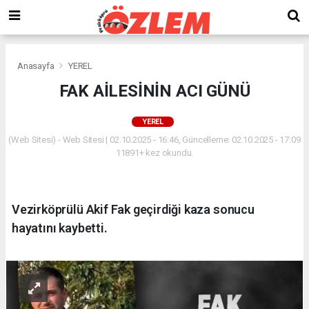
Anasayfa
YEREL
FAK AİLESİNİN ACI GÜNÜ
YEREL
(Web Sitesi) - Web Sitesi | 02.10.2025 - 16:46, Güncelleme: 02.10.2025 - 17:09
11891+ kez okundu.
Vezirköprülü Akif Fak geçirdiği kaza sonucu
hayatını kaybetti.