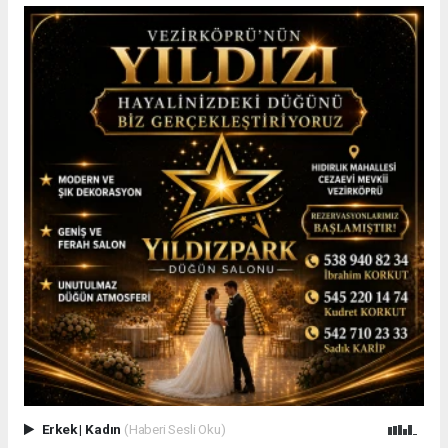
Erkek
|
Kadın
(Haberi Sesli Oku)