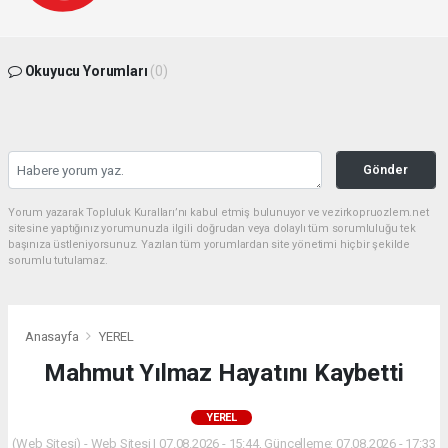
Okuyucu Yorumları
(0)
Gönder
Yorum yazarak Topluluk Kuralları’nı kabul etmiş bulunuyor ve vezirkopruozlem.net
sitesine yaptığınız yorumunuzla ilgili doğrudan veya dolaylı tüm sorumluluğu tek
başınıza üstleniyorsunuz. Yazılan tüm yorumlardan site yönetimi hiçbir şekilde
sorumlu tutulamaz.
Anasayfa
YEREL
Mahmut Yılmaz Hayatını Kaybetti
YEREL
(Web Sitesi) - Web Sitesi | 07.08.2026 - 15:44, Güncelleme: 07.08.2026 - 17:33