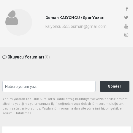
Osman KALYONCU / Spor Yazarı
kalyoncu5555osman@gmail.com
Okuyucu Yorumları
(0)
Gönder
Yorum yazarak Topluluk Kuralları’nı kabul etmiş bulunuyor ve vezirkopruozlem.net
sitesine yaptığınız yorumunuzla ilgili doğrudan veya dolaylı tüm sorumluluğu tek
başınıza üstleniyorsunuz. Yazılan tüm yorumlardan site yönetimi hiçbir şekilde
sorumlu tutulamaz.