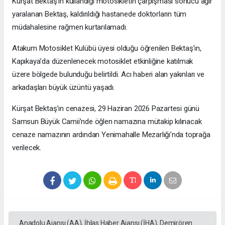
Kürşat Bektaş’ın kullandığı motosikletin çarpışması sonucu ağır
yaralanan Bektaş, kaldırıldığı hastanede doktorların tüm
müdahalesine rağmen kurtarılamadı.
Atakum Motosiklet Kulübü üyesi olduğu öğrenilen Bektaş’ın,
Kapıkaya’da düzenlenecek motosiklet etkinliğine katılmak
üzere bölgede bulunduğu belirtildi. Acı haberi alan yakınları ve
arkadaşları büyük üzüntü yaşadı.
Kürşat Bektaş’ın cenazesi, 29 Haziran 2026 Pazartesi günü
Samsun Büyük Camii’nde öğlen namazına mütakip kılınacak
cenaze namazının ardından Yenimahalle Mezarlığı’nda toprağa
verilecek.
Anadolu Ajansı (AA), İhlas Haber Ajansı (İHA), Demirören