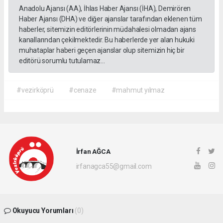
Anadolu Ajansı (AA), İhlas Haber Ajansı (İHA), Demirören
Haber Ajansı (DHA) ve diğer ajanslar tarafından eklenen tüm
haberler, sitemizin editörlerinin müdahalesi olmadan ajans
kanallarından çekilmektedir. Bu haberlerde yer alan hukuki
muhataplar haberi geçen ajanslar olup sitemizin hiç bir
editörü sorumlu tutulamaz...
#vezirköprü
#cenaze
#mahmut yılmaz
İrfan AĞCA
irfanagca55@gmail.com
Okuyucu Yorumları
(0)