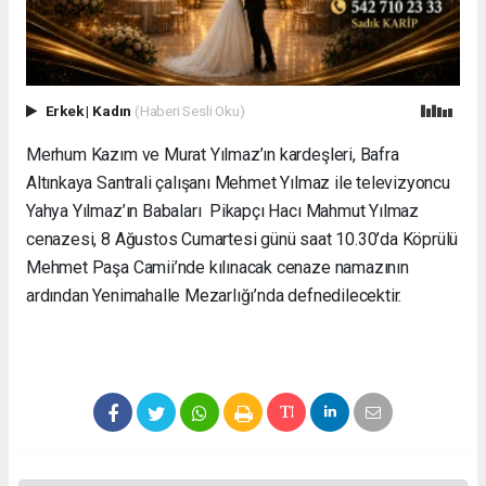
Erkek
|
Kadın
(Haberi Sesli Oku)
Merhum Kazım ve Murat Yılmaz’ın kardeşleri, Bafra
Altınkaya Santrali çalışanı Mehmet Yılmaz ile televizyoncu
Yahya Yılmaz’ın Babaları Pikapçı Hacı Mahmut Yılmaz
cenazesi, 8 Ağustos Cumartesi günü saat 10.30’da Köprülü
Mehmet Paşa Camii’nde kılınacak cenaze namazının
ardından Yenimahalle Mezarlığı’nda defnedilecektir.