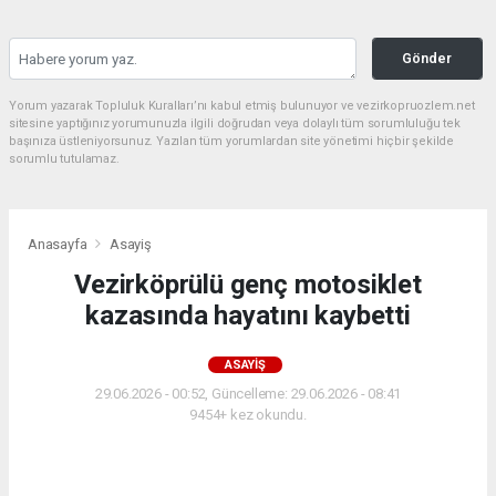
Gönder
Yorum yazarak Topluluk Kuralları’nı kabul etmiş bulunuyor ve vezirkopruozlem.net
sitesine yaptığınız yorumunuzla ilgili doğrudan veya dolaylı tüm sorumluluğu tek
başınıza üstleniyorsunuz. Yazılan tüm yorumlardan site yönetimi hiçbir şekilde
sorumlu tutulamaz.
Anasayfa
Asayiş
Vezirköprülü genç motosiklet
kazasında hayatını kaybetti
ASAYIŞ
29.06.2026 - 00:52, Güncelleme: 29.06.2026 - 08:41
9454+ kez okundu.