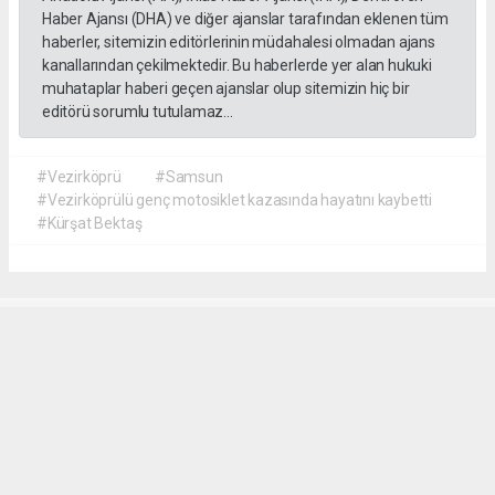
Haber Ajansı (DHA) ve diğer ajanslar tarafından eklenen tüm
haberler, sitemizin editörlerinin müdahalesi olmadan ajans
kanallarından çekilmektedir. Bu haberlerde yer alan hukuki
muhataplar haberi geçen ajanslar olup sitemizin hiç bir
editörü sorumlu tutulamaz...
#Vezirköprü
#Samsun
#Vezirköprülü genç motosiklet kazasında hayatını kaybetti
#Kürşat Bektaş
İrfan AĞCA
irfanagca55@gmail.com
Okuyucu Yorumları
(1)