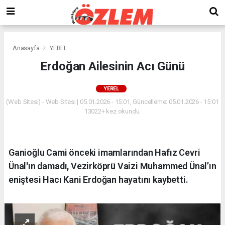
Anasayfa
YEREL
Erdoğan Ailesinin Acı Günü
YEREL
(Web Sitesi) - Web Sitesi | 05.01.2026 - 15:01, Güncelleme: 05.01.2026 - 15:01
13022+ kez okundu.
Ganioğlu Cami önceki imamlarından Hafız Cevri
Ünal'ın damadı, Vezirköprü Vaizi Muhammed Ünal’ın
eniştesi Hacı Kani Erdoğan hayatını kaybetti.