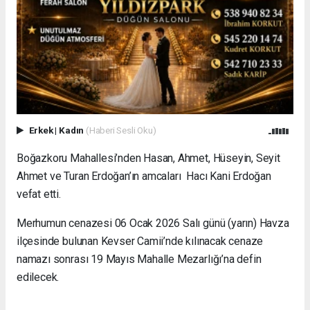
Erkek
|
Kadın
(Haberi Sesli Oku)
Boğazkoru Mahallesi’nden Hasan, Ahmet, Hüseyin, Seyit
Ahmet ve Turan Erdoğan’ın amcaları Hacı Kani Erdoğan
vefat etti.
Merhumun cenazesi 06 Ocak 2026 Salı günü (yarın) Havza
ilçesinde bulunan Kevser Camii’nde kılınacak cenaze
namazı sonrası 19 Mayıs Mahalle Mezarlığı’na defin
edilecek.