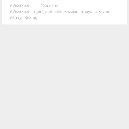
#Vezirköprü
#Samsun
#Vezirköprülü genç motosiklet kazasında hayatını kaybetti
#Kürşat Bektaş
İrfan AĞCA
irfanagca55@gmail.com
Okuyucu Yorumları
(0)
Gönder
Yorum yazarak Topluluk Kuralları’nı kabul etmiş bulunuyor ve vezirkopruozlem.net
sitesine yaptığınız yorumunuzla ilgili doğrudan veya dolaylı tüm sorumluluğu tek