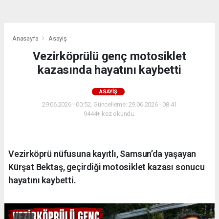
Anasayfa
Asayiş
Vezirköprülü genç motosiklet
kazasında hayatını kaybetti
ASAYIŞ
29.06.2026 - 00:52, Güncelleme: 29.06.2026 - 08:41
9444+ kez okundu.
Vezirköprü nüfusuna kayıtlı, Samsun’da yaşayan
Kürşat Bektaş, geçirdiği motosiklet kazası sonucu
hayatını kaybetti.