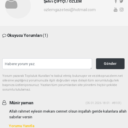
Şehri ÇİFTÇİ / ÖZLEM
ozlemgazetesi@hotmail.com
Okuyucu Yorumları
(1)
Gönder
Yorum yazarak Topluluk Kuralları’nı kabul etmiş bulunuyor ve vezirkopruozlem.net
sitesine yaptığınız yorumunuzla ilgili doğrudan veya dolaylı tüm sorumluluğu tek
başınıza üstleniyorsunuz. Yazılan tüm yorumlardan site yönetimi hiçbir şekilde
sorumlu tutulamaz.
Münir yaman
(05.01.2026 18:01 - #8101)
Allah rahmet eylesin mekanı cennet olsun inşallah geride kalanlara allah
sabırlar versin
Yorumu Yanıtla