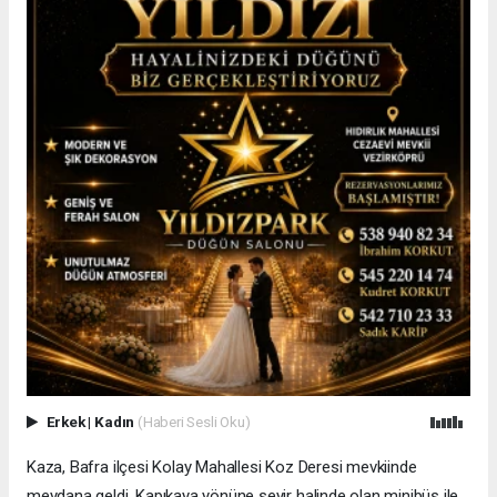
Erkek
|
Kadın
(Haberi Sesli Oku)
Kaza, Bafra ilçesi Kolay Mahallesi Koz Deresi mevkiinde
meydana geldi. Kapıkaya yönüne seyir halinde olan minibüs ile