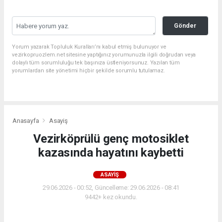
Gönder
Yorum yazarak Topluluk Kuralları’nı kabul etmiş bulunuyor ve
vezirkopruozlem.net sitesine yaptığınız yorumunuzla ilgili doğrudan veya
dolaylı tüm sorumluluğu tek başınıza üstleniyorsunuz. Yazılan tüm
yorumlardan site yönetimi hiçbir şekilde sorumlu tutulamaz.
Anasayfa
Asayiş
Vezirköprülü genç motosiklet
kazasında hayatını kaybetti
ASAYIŞ
29.06.2026 - 00:52, Güncelleme: 29.06.2026 - 08:41
9442+ kez okundu.