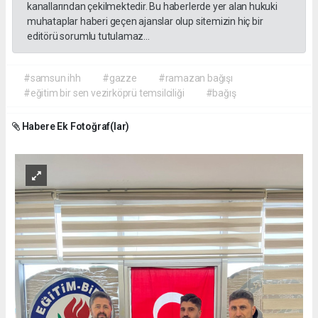
kanallarından çekilmektedir. Bu haberlerde yer alan hukuki
muhataplar haberi geçen ajanslar olup sitemizin hiç bir
editörü sorumlu tutulamaz...
#samsun ihh
#gazze
#ramazan bağışı
#eğitim bir sen vezirköprü temsilciliği
#bağış
Habere Ek Fotoğraf(lar)