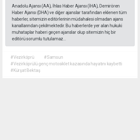
Anadolu Ajansı (AA), İhlas Haber Ajansı (İHA), Demirören
Haber Ajansı (DHA) ve diğer ajanslar tarafından eklenen tüm
haberler, sitemizin editörlerinin müdahalesi olmadan ajans
kanallarından çekilmektedir. Bu haberlerde yer alan hukuki
muhataplar haberi geçen ajanslar olup sitemizin hiç bir
editörü sorumlu tutulamaz...
#Vezirköprü
#Samsun
#Vezirköprülü genç motosiklet kazasında hayatını kaybetti
#Kürşat Bektaş
İrfan AĞCA
irfanagca55@gmail.com