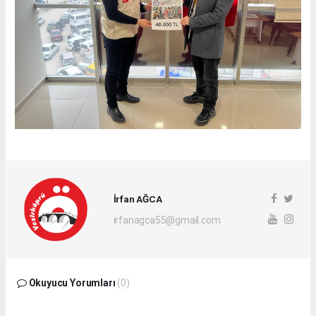
İrfan AĞCA
irfanagca55@gmail.com
Okuyucu Yorumları
(0)