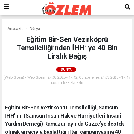
Anasayfa
Dünya
Eğitim Bir-Sen Vezirköprü
Temsilciliği’nden İHH’ ya 40 Bin
Liralık Bağış
DÜNYA
(Web Sitesi) - Web Sitesi | 24.03.2025 - 17:42, Güncelleme: 24.03.2025 - 17:47
14360+ kez okundu.
Eğitim Bir-Sen Vezirköprü Temsilciliği, Samsun
İHH’nın (Samsun İnsan Hak ve Hürriyetleri İnsani
Yardım Derneği) Ramazan ayında Gazze’ye destek
olmak amacıyla başlattığı iftar kampanyasına 40