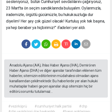
sesleniyoruz, bütün Cumhuriyet sevdalılarını çağırıyoruz,
23 Mart'ta ön seçim sandıklarında buluşalım. Oylarımızla,
irademizle, örgütlü gücümüzle, bu hukuksuzluğa dur
diyelim! Her şey çok güzel olacak! Kurtuluş yok tek başına,
ya hep beraber ya hiçbirimiz!” ifadeleri yer aldı.
Anadolu Ajansı (AA), İhlas Haber Ajansı (İHA), Demirören
Haber Ajansı (DHA) ve diğer ajanslar tarafından eklenen tüm
haberler, sitemizin editörlerinin müdahalesi olmadan ajans
kanallarından çekilmektedir. Bu haberlerde yer alan hukuki
muhataplar haberi geçen ajanslar olup sitemizin hiç bir
editörü sorumlu tutulamaz...
#vezirköprü
#cumhuriyet halk partisi
#chp
#chp vezirköprü ilçe başkanlığı
#basın açıklaması