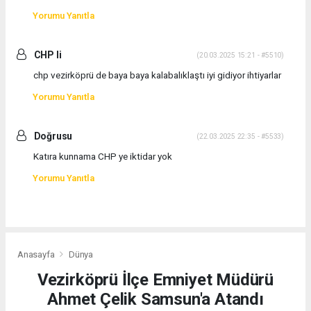
Yorumu Yanıtla
CHP li
(20.03.2025 15:21 - #5510)
chp vezirköprü de baya baya kalabalıklaştı iyi gidiyor ihtiyarlar
Yorumu Yanıtla
Doğrusu
(22.03.2025 22:35 - #5533)
Katıra kunnama CHP ye iktidar yok
Yorumu Yanıtla
Anasayfa
Dünya
Vezirköprü İlçe Emniyet Müdürü
Ahmet Çelik Samsun'a Atandı