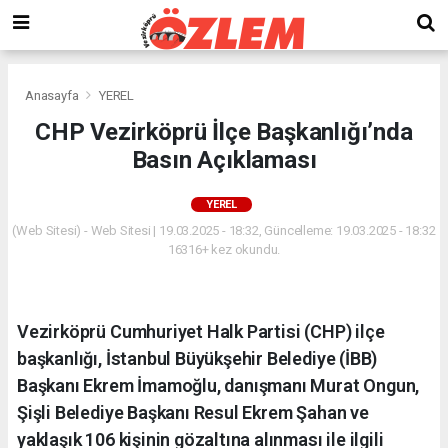
Anasayfa
YEREL
CHP Vezirköprü İlçe Başkanlığı’nda
Basın Açıklaması
YEREL
(Web Sitesi) - Web Sitesi | 19.03.2025 - 18:32, Güncelleme: 19.03.2025 - 18:32
16316+ kez okundu.
Vezirköprü Cumhuriyet Halk Partisi (CHP) ilçe
başkanlığı, İstanbul Büyükşehir Belediye (İBB)
Başkanı Ekrem İmamoğlu, danışmanı Murat Ongun,
Şişli Belediye Başkanı Resul Ekrem Şahan ve
yaklaşık 106 kişinin gözaltına alınması ile ilgili