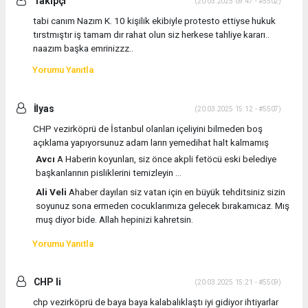
Takipçi
(20.03.2025 09:47 - #5502)
tabi canım Nazım K. 10 kişilik ekibiyle protesto ettiyse hukuk
tırstmıştır iş tamam dır rahat olun siz herkese tahliye kararı..
naazım başka emrinizzz..
Yorumu Yanıtla
İlyas
(20.03.2025 15:12 - #5507)
CHP vezirköprü de İstanbul olanları içeliyini bilmeden boş
açıklama yapıyorsunuz adam ların yemedihat halt kalmamış
Avcı
A Haberin koyunları, siz önce akpli fetöcü eski belediye
başkanlarının pisliklerini temizleyin ...
Ali Veli
Ahaber dayıları siz vatan için en büyük tehditsiniz sizin
soyunuz sona ermeden cocuklarımıza gelecek bırakamıcaz. Mış
muş diyor bide. Allah hepinizi kahretsin.
Yorumu Yanıtla
CHP li
(20.03.2025 15:21 - #5509)
chp vezirköprü de baya baya kalabalıklaştı iyi gidiyor ihtiyarlar