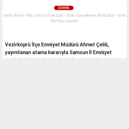
DÜNYA
(Web Sitesi) - Web Sitesi | 05.08.2026 - 23:46, Güncelleme: 08.08.2026 - 10:40
5929 kez okundu.
Vezirköprü İlçe Emniyet Müdürü Ahmet Çelik,
yayımlanan atama kararıyla Samsun İl Emniyet
Müdürlüğü'ne Şube Müdürü olarak atandı.