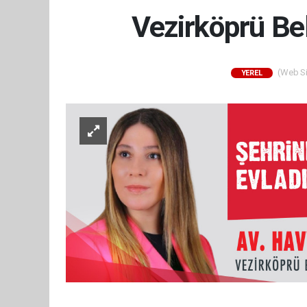
Vezirköprü Be
(Web Sit
YEREL