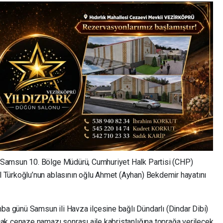
Samsun 10. Bölge Müdürü, Cumhuriyet Halk Partisi (CHP)
Türkoğlu’nun ablasının oğlu Ahmet (Ayhan) Bekdemir hayatını
günü Samsun ili Havza ilçesine bağlı Dündarlı (Dindar Dibi)
k cenaze namazı sonrası aile kabristanlığına toprağa verilecek.