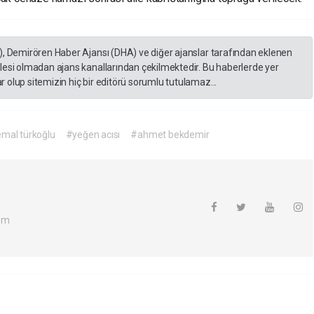
), Demirören Haber Ajansı (DHA) ve diğer ajanslar tarafından eklenen
lesi olmadan ajans kanallarından çekilmektedir. Bu haberlerde yer
 olup sitemizin hiç bir editörü sorumlu tutulamaz...
emal türkoğlu
#yeğen acısı
#ahmet bekdemir
om