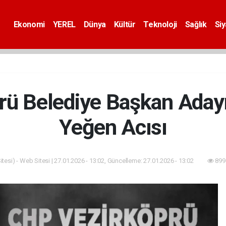
Ekonomi
YEREL
Dünya
Kültür
Teknoloji
Sağlık
Si
rü Belediye Başkan Adayı
Yeğen Acısı
tesi) - Web Sitesi | 27.01.2026 - 13:02, Güncelleme: 27.01.2026 - 13:02
899