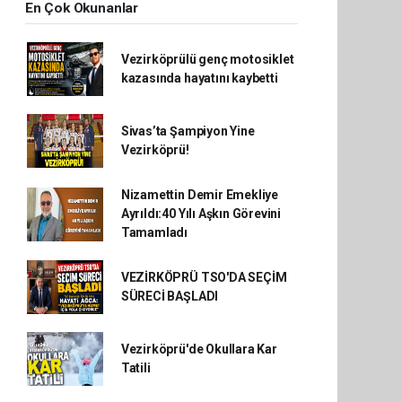
En Çok Okunanlar
Vezirköprülü genç motosiklet
kazasında hayatını kaybetti
Sivas’ta Şampiyon Yine
Vezirköprü!
Nizamettin Demir Emekliye
Ayrıldı:40 Yılı Aşkın Görevini
Tamamladı
VEZİRKÖPRÜ TSO'DA SEÇİM
SÜRECİ BAŞLADI
Vezirköprü'de Okullara Kar
Tatili