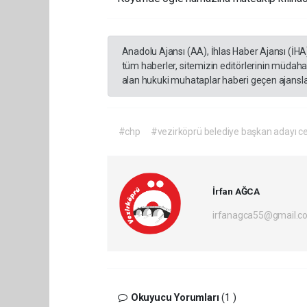
Anadolu Ajansı (AA), İhlas Haber Ajansı (İHA
tüm haberler, sitemizin editörlerinin müdaha
alan hukuki muhataplar haberi geçen ajanslar
#chp
#vezirköprü belediye başkan adayı c
İrfan AĞCA
irfanagca55@gmail.c
Okuyucu Yorumları
(1 )