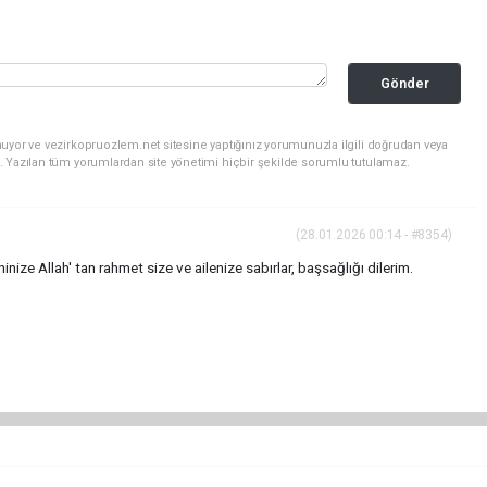
Gönder
uyor ve vezirkopruozlem.net sitesine yaptığınız yorumunuzla ilgili doğrudan veya
. Yazılan tüm yorumlardan site yönetimi hiçbir şekilde sorumlu tutulamaz.
(28.01.2026 00:14 - #8354)
ze Allah' tan rahmet size ve ailenize sabırlar, başsağlığı dilerim.