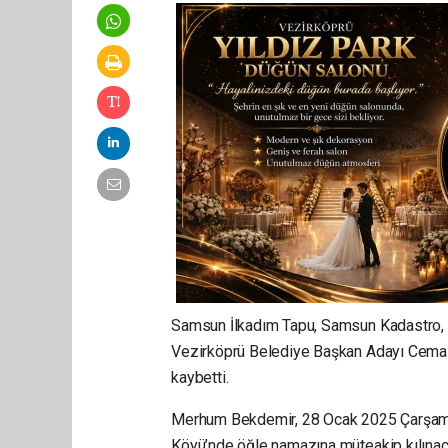
Samsun İlkadım Tapu, Samsun Kadastro, 
Vezirköprü Belediye Başkan Adayı Cemal 
kaybetti.
Merhum Bekdemir, 28 Ocak 2025 Çarşamba 
Köyü’nde öğle namazına müteakip kılınaca