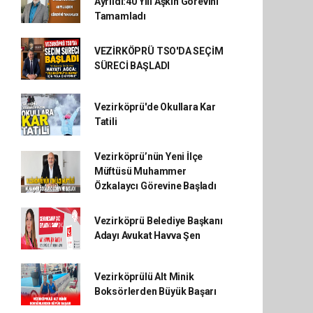
Ayrıldı:40 Yılı Aşkın Görevini
Tamamladı
VEZİRKÖPRÜ TSO'DA SEÇİM
SÜRECİ BAŞLADI
Vezirköprü'de Okullara Kar
Tatili
Vezirköprü’nün Yeni İlçe
Müftüsü Muhammer
Özkalaycı Görevine Başladı
Vezirköprü Belediye Başkanı
Adayı Avukat Havva Şen
Vezirköprülü Alt Minik
Boksörlerden Büyük Başarı