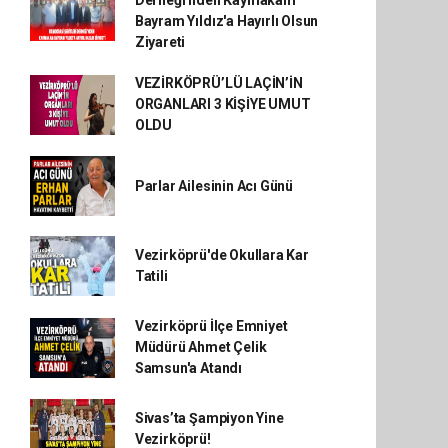
Derneği'nden Kaymakam
Bayram Yıldız'a Hayırlı Olsun
Ziyareti
VEZİRKÖPRÜ’LÜ LAÇİN’İN
ORGANLARI 3 KİŞİYE UMUT
OLDU
Parlar Ailesinin Acı Günü
Vezirköprü'de Okullara Kar
Tatili
Vezirköprü İlçe Emniyet
Müdürü Ahmet Çelik
Samsun'a Atandı
Sivas’ta Şampiyon Yine
Vezirköprü!