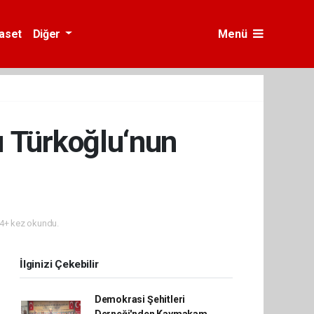
yaset
Diğer
Menü
 Türkoğlu‘nun
4+ kez okundu.
İlginizi Çekebilir
Demokrasi Şehitleri