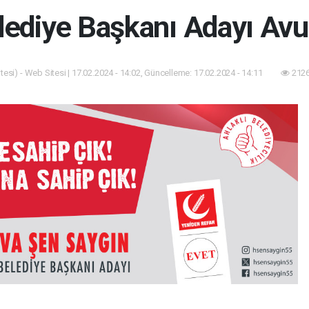
lediye Başkanı Adayı Av
esi) - Web Sitesi | 17.02.2024 - 14:02, Güncelleme: 17.02.2024 - 14:11
2126