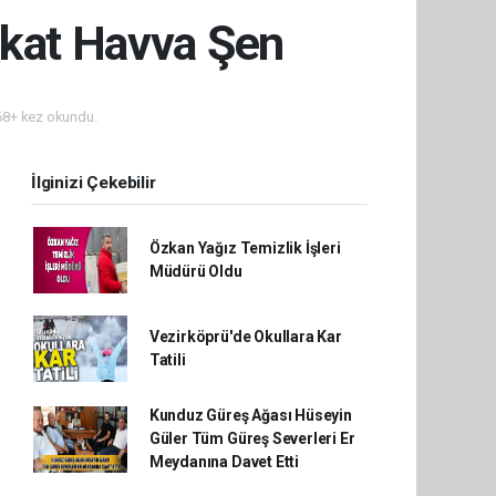
ukat Havva Şen
8+ kez okundu.
İlginizi Çekebilir
Özkan Yağız Temizlik İşleri
Müdürü Oldu
Vezirköprü'de Okullara Kar
Tatili
Kunduz Güreş Ağası Hüseyin
Güler Tüm Güreş Severleri Er
Meydanına Davet Etti