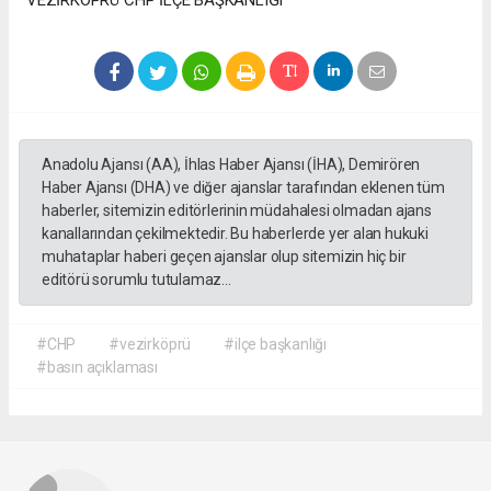
VEZİRKÖPRÜ CHP İLÇE BAŞKANLIĞI
Anadolu Ajansı (AA), İhlas Haber Ajansı (İHA), Demirören
Haber Ajansı (DHA) ve diğer ajanslar tarafından eklenen tüm
haberler, sitemizin editörlerinin müdahalesi olmadan ajans
kanallarından çekilmektedir. Bu haberlerde yer alan hukuki
muhataplar haberi geçen ajanslar olup sitemizin hiç bir
editörü sorumlu tutulamaz...
#CHP
#vezirköprü
#ilçe başkanlığı
#basın açıklaması