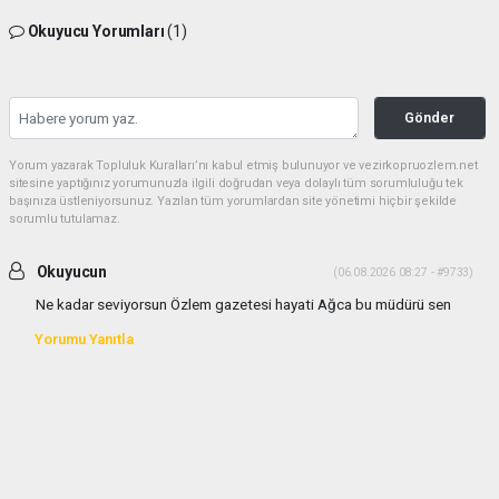
Okuyucu Yorumları
(1)
Gönder
Yorum yazarak Topluluk Kuralları’nı kabul etmiş bulunuyor ve vezirkopruozlem.net
sitesine yaptığınız yorumunuzla ilgili doğrudan veya dolaylı tüm sorumluluğu tek
başınıza üstleniyorsunuz. Yazılan tüm yorumlardan site yönetimi hiçbir şekilde
sorumlu tutulamaz.
Okuyucun
(06.08.2026 08:27 - #9733)
Ne kadar seviyorsun Özlem gazetesi hayati Ağca bu müdürü sen
Yorumu Yanıtla
Anasayfa
YEREL
Mahmut Yılmaz Hayatını Kaybetti