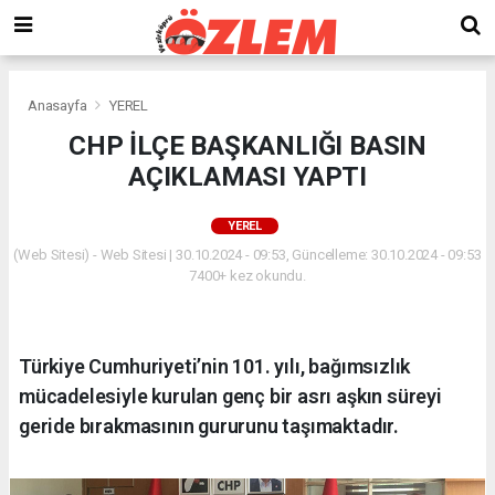
Anasayfa
YEREL
CHP İLÇE BAŞKANLIĞI BASIN
AÇIKLAMASI YAPTI
YEREL
(Web Sitesi) - Web Sitesi | 30.10.2024 - 09:53, Güncelleme: 30.10.2024 - 09:53
7400+ kez okundu.
Türkiye Cumhuriyeti’nin 101. yılı, bağımsızlık
mücadelesiyle kurulan genç bir asrı aşkın süreyi
geride bırakmasının gururunu taşımaktadır.