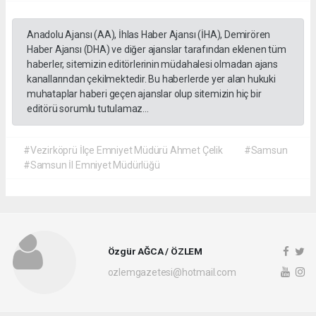
Anadolu Ajansı (AA), İhlas Haber Ajansı (İHA), Demirören
Haber Ajansı (DHA) ve diğer ajanslar tarafından eklenen tüm
haberler, sitemizin editörlerinin müdahalesi olmadan ajans
kanallarından çekilmektedir. Bu haberlerde yer alan hukuki
muhataplar haberi geçen ajanslar olup sitemizin hiç bir
editörü sorumlu tutulamaz...
#Vezirköprü İlçe Emniyet Müdürü Ahmet Çelik
#Samsun
#Samsun İl Emniyet Müdürlüğü
Özgür AĞCA / ÖZLEM
ozlemgazetesi@hotmail.com