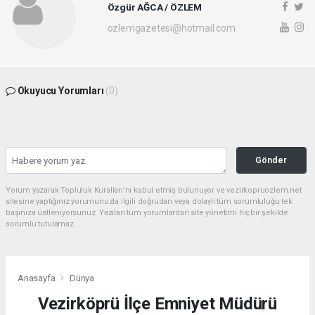
Özgür AĞCA / ÖZLEM
ozlemgazetesi@hotmail.com
Okuyucu Yorumları
(0)
Gönder
Yorum yazarak Topluluk Kuralları’nı kabul etmiş bulunuyor ve vezirkopruozlem.net
sitesine yaptığınız yorumunuzla ilgili doğrudan veya dolaylı tüm sorumluluğu tek
başınıza üstleniyorsunuz. Yazılan tüm yorumlardan site yönetimi hiçbir şekilde
sorumlu tutulamaz.
Anasayfa
Dünya
Vezirköprü İlçe Emniyet Müdürü