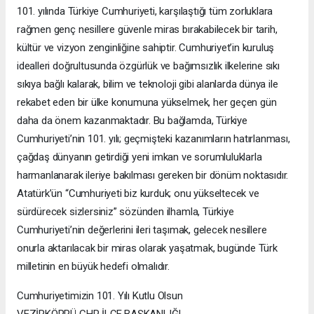
101. yılında Türkiye Cumhuriyeti, karşılaştığı tüm zorluklara
rağmen genç nesillere güvenle miras bırakabilecek bir tarih,
kültür ve vizyon zenginliğine sahiptir. Cumhuriyet’in kuruluş
idealleri doğrultusunda özgürlük ve bağımsızlık ilkelerine sıkı
sıkıya bağlı kalarak, bilim ve teknoloji gibi alanlarda dünya ile
rekabet eden bir ülke konumuna yükselmek, her geçen gün
daha da önem kazanmaktadır. Bu bağlamda, Türkiye
Cumhuriyeti’nin 101. yılı; geçmişteki kazanımların hatırlanması,
çağdaş dünyanın getirdiği yeni imkan ve sorumluluklarla
harmanlanarak ileriye bakılması gereken bir dönüm noktasıdır.
Atatürk’ün “Cumhuriyeti biz kurduk; onu yükseltecek ve
sürdürecek sizlersiniz” sözünden ilhamla, Türkiye
Cumhuriyeti’nin değerlerini ileri taşımak, gelecek nesillere
onurla aktarılacak bir miras olarak yaşatmak, bugünde Türk
milletinin en büyük hedefi olmalıdır.
Cumhuriyetimizin 101. Yılı Kutlu Olsun