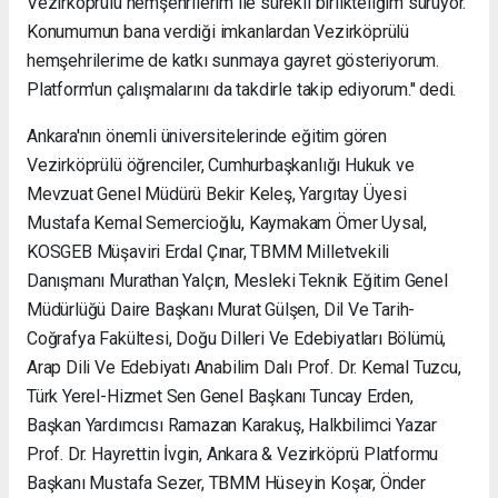
Vezirköprülü hemşehrilerim ile sürekli birlikteliğim sürüyor.
Konumumun bana verdiği imkanlardan Vezirköprülü
hemşehrilerime de katkı sunmaya gayret gösteriyorum.
Platform'un çalışmalarını da takdirle takip ediyorum.'' dedi.
Ankara'nın önemli üniversitelerinde eğitim gören
Vezirköprülü öğrenciler, Cumhurbaşkanlığı Hukuk ve
Mevzuat Genel Müdürü Bekir Keleş, Yargıtay Üyesi
Mustafa Kemal Semercioğlu, Kaymakam Ömer Uysal,
KOSGEB Müşaviri Erdal Çınar, TBMM Milletvekili
Danışmanı Murathan Yalçın, Mesleki Teknik Eğitim Genel
Müdürlüğü Daire Başkanı Murat Gülşen, Dil Ve Tarih-
Coğrafya Fakültesi, Doğu Dilleri Ve Edebiyatları Bölümü,
Arap Dili Ve Edebiyatı Anabilim Dalı Prof. Dr. Kemal Tuzcu,
Türk Yerel-Hizmet Sen Genel Başkanı Tuncay Erden,
Başkan Yardımcısı Ramazan Karakuş, Halkbilimci Yazar
Prof. Dr. Hayrettin İvgin, Ankara & Vezirköprü Platformu
Başkanı Mustafa Sezer, TBMM Hüseyin Koşar, Önder