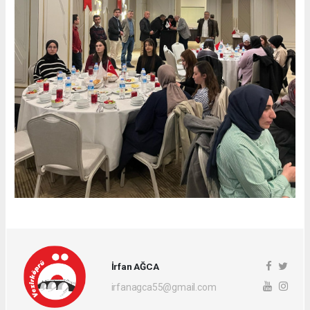
İrfan AĞCA
irfanagca55@gmail.com