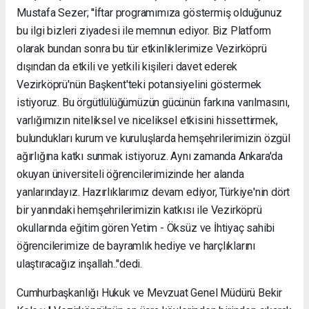
Mustafa Sezer; ''İftar programımıza göstermiş olduğunuz
bu ilgi bizleri ziyadesi ile memnun ediyor. Biz Platform
olarak bundan sonra bu tür etkinliklerimize Vezirköprü
dışından da etkili ve yetkili kişileri davet ederek
Vezirköprü'nün Başkent'teki potansiyelini göstermek
istiyoruz. Bu örgütlülüğümüzün gücünün farkına varılmasını,
varlığımızın niteliksel ve niceliksel etkisini hissettirmek,
bulundukları kurum ve kuruluşlarda hemşehrilerimizin özgül
ağırlığına katkı sunmak istiyoruz. Aynı zamanda Ankara'da
okuyan üniversiteli öğrencilerimizinde her alanda
yanlarındayız. Hazırlıklarımız devam ediyor, Türkiye'nin dört
bir yanındaki hemşehrilerimizin katkısı ile Vezirköprü
okullarında eğitim gören Yetim - Öksüz ve İhtiyaç sahibi
öğrencilerimize de bayramlık hediye ve harçlıklarını
ulaştıracağız inşallah..''dedi.
Cumhurbaşkanlığı Hukuk ve Mevzuat Genel Müdürü Bekir