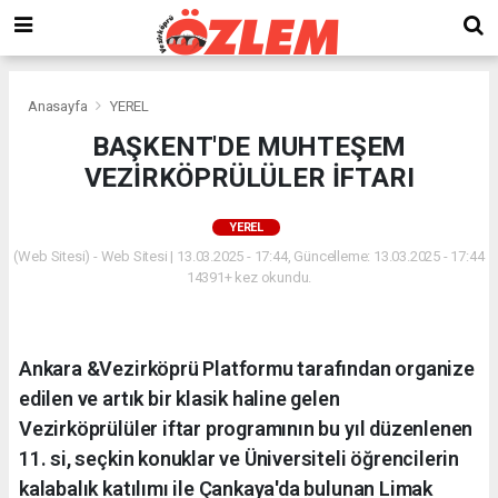
Anasayfa
YEREL
BAŞKENT'DE MUHTEŞEM
VEZİRKÖPRÜLÜLER İFTARI
YEREL
(Web Sitesi) - Web Sitesi | 13.03.2025 - 17:44, Güncelleme: 13.03.2025 - 17:44
14391+ kez okundu.
Ankara &Vezirköprü Platformu tarafından organize
edilen ve artık bir klasik haline gelen
Vezirköprülüler iftar programının bu yıl düzenlenen
11. si, seçkin konuklar ve Üniversiteli öğrencilerin
kalabalık katılımı ile Çankaya'da bulunan Limak