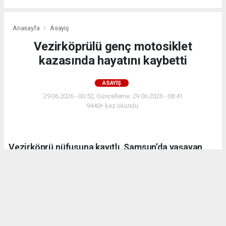
Anasayfa
Asayiş
Vezirköprülü genç motosiklet
kazasında hayatını kaybetti
ASAYIŞ
29.06.2026 - 00:52, Güncelleme: 29.06.2026 - 08:41
9440+ kez okundu.
Vezirköprü nüfusuna kayıtlı, Samsun’da yaşayan
Kürşat Bektaş, geçirdiği motosiklet kazası sonucu
hayatını kaybetti.