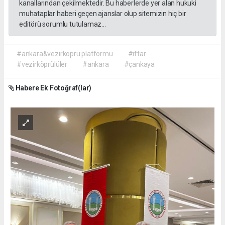
kanallarından çekilmektedir. Bu haberlerde yer alan hukuki
muhataplar haberi geçen ajanslar olup sitemizin hiç bir
editörü sorumlu tutulamaz...
#ankara&vezirköprü platformu
#iftar
#vezirköprülüler
#ankara
#çankaya
Habere Ek Fotoğraf(lar)