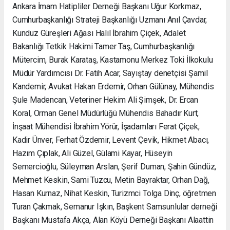
Ankara İmam Hatipliler Derneği Başkanı Uğur Korkmaz,
Cumhurbaşkanlığı Strateji Başkanlığı Uzmanı Anıl Çavdar,
Kunduz Güreşleri Ağası Halil İbrahim Çiçek, Adalet
Bakanlığı Tetkik Hakimi Tamer Taş, Cumhurbaşkanlığı
Mütercim, Burak Karataş, Kastamonu Merkez Toki İlkokulu
Müdür Yardımcısı Dr. Fatih Acar, Sayıştay denetçisi Şamil
Kandemir, Avukat Hakan Erdemir, Orhan Gülünay, Mühendis
Şule Madencan, Veteriner Hekim Ali Şimşek, Dr. Ercan
Koral, Orman Genel Müdürlüğü Mühendis Bahadır Kurt,
İnşaat Mühendisi İbrahim Yörür, İşadamları Ferat Çiçek,
Kadir Ünver, Ferhat Özdemir, Levent Çevik, Hikmet Abacı,
Hazım Çıplak, Ali Güzel, Gülami Kayar, Hüseyin
Semercioğlu, Süleyman Arslan, Şerif Duman, Şahin Gündüz,
Mehmet Keskin, Sami Tuzcu, Metin Bayraktar, Orhan Dağ,
Hasan Kurnaz, Nihat Keskin, Turizmci Tolga Dinç, öğretmen
Turan Çakmak, Semanur Işkın, Başkent Samsunlular derneği
Başkanı Mustafa Akça, Alan Köyü Derneği Başkanı Alaattin