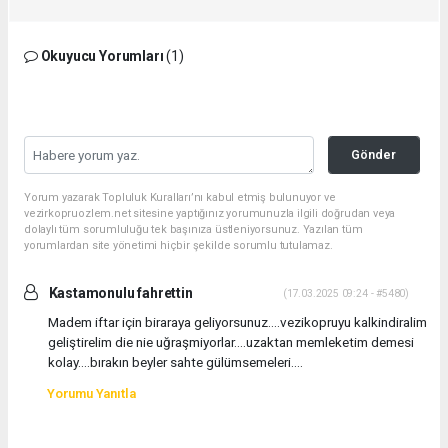
Okuyucu Yorumları
(1)
Gönder
Yorum yazarak Topluluk Kuralları’nı kabul etmiş bulunuyor ve
vezirkopruozlem.net sitesine yaptığınız yorumunuzla ilgili doğrudan veya
dolaylı tüm sorumluluğu tek başınıza üstleniyorsunuz. Yazılan tüm
yorumlardan site yönetimi hiçbir şekilde sorumlu tutulamaz.
Kastamonulu fahrettin
(17.03.2025 09:24 - #5480)
Madem iftar için biraraya geliyorsunuz....vezikopruyu kalkindiralim
geliştirelim die nie uğraşmiyorlar....uzaktan memleketim demesi
kolay....bırakın beyler sahte gülümsemeleri....
Yorumu Yanıtla