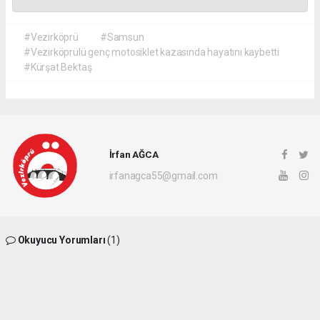
#Vezirköprü
#Samsun
#Vezirköprülü genç motosiklet kazasında hayatını kaybetti
#Kürşat Bektaş
İrfan AĞCA
irfanagca55@gmail.com
Okuyucu Yorumları
(1)
Gönder