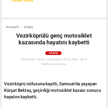
Yorumu Yanıtla
Anasayfa
Asayiş
Vezirköprülü genç motosiklet
kazasında hayatını kaybetti
ASAYIŞ
29.06.2026 - 00:52, Güncelleme: 29.06.2026 - 08:41
9445+ kez okundu.
Vezirköprü nüfusuna kayıtlı, Samsun’da yaşayan
Kürşat Bektaş, geçirdiği motosiklet kazası sonucu
hayatını kaybetti.