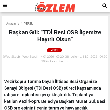
Anasayfa
YEREL
Başkan Gül: “TDİ Besi OSB İlçemize
Hayırlı Olsun”
YEREL
(Web Sitesi) - Web Sitesi | 14.01.2026 - 09:20, Güncelleme: 14.01.2026 - 09:20
10864+ kez okundu.
Vezirköprü Tarıma Dayalı İhtisas Besi Organize
Sanayi Bölgesi (TDİ Besi OSB) süreci kapsamında
istişare toplantısı gerçekleştirildi. Toplantıya
katılan Vezirköprü Belediye Başkanı Murat Gül, Besi
OSB projesinin ilçenin tarım ve hayvancılık