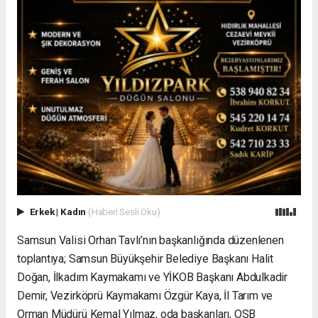
Erkek
|
Kadın
(Haberi Sesli Oku)
Samsun Valisi Orhan Tavlı’nın başkanlığında düzenlenen
toplantıya; Samsun Büyükşehir Belediye Başkanı Halit
Doğan, İlkadım Kaymakamı ve YİKOB Başkanı Abdulkadir
Demir, Vezirköprü Kaymakamı Özgür Kaya, İl Tarım ve
Orman Müdürü Kemal Yılmaz, oda başkanları, OSB