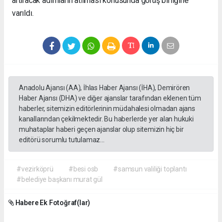
artıracak adımların atılması konusunda görüş birliğine
varıldı.
Anadolu Ajansı (AA), İhlas Haber Ajansı (İHA), Demirören
Haber Ajansı (DHA) ve diğer ajanslar tarafından eklenen tüm
haberler, sitemizin editörlerinin müdahalesi olmadan ajans
kanallarından çekilmektedir. Bu haberlerde yer alan hukuki
muhataplar haberi geçen ajanslar olup sitemizin hiç bir
editörü sorumlu tutulamaz...
#vezirköprü
#besi osb
#samsun valiliği toplantı
#belediye başkanı murat gül
Habere Ek Fotoğraf(lar)