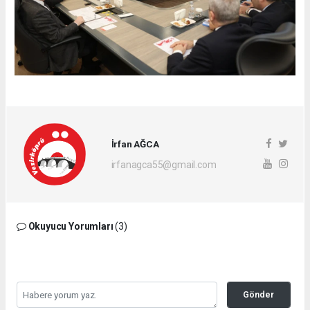
İrfan AĞCA
irfanagca55@gmail.com
Okuyucu Yorumları
(3)
Gönder