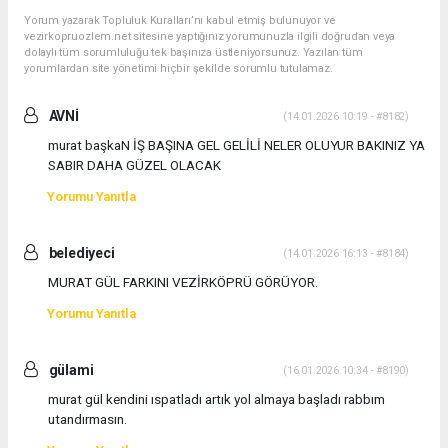
Yorum yazarak Topluluk Kuralları’nı kabul etmiş bulunuyor ve
vezirkopruozlem.net sitesine yaptığınız yorumunuzla ilgili doğrudan veya
dolaylı tüm sorumluluğu tek başınıza üstleniyorsunuz. Yazılan tüm
yorumlardan site yönetimi hiçbir şekilde sorumlu tutulamaz.
AVNİ
(14.01.2026 10:19 - #8182)
murat başkaN İŞ BAŞINA GEL GELİLİ NELER OLUYUR BAKINIZ YA
SABIR DAHA GÜZEL OLACAK
Yorumu Yanıtla
belediyeci
(14.01.2026 16:13 - #8184)
MURAT GÜL FARKINI VEZİRKÖPRÜ GÖRÜYOR.
Yorumu Yanıtla
gülami
(16.01.2026 10:34 - #8190)
murat gül kendini ıspatladı artık yol almaya başladı rabbım
utandırmasın.