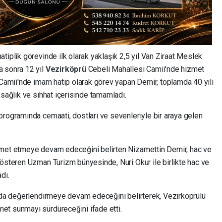
tiplik görevinde ilk olarak yaklaşık 2,5 yıl Van Ziraat Meslek
a sonra 12 yıl
Vezirköprü
Cebeli Mahallesi Camii'nde hizmet
 Camii'nde imam hatip olarak görev yapan Demir, toplamda 40 yılı
 sağlık ve sıhhat içerisinde tamamladı.
programında cemaati, dostları ve sevenleriyle bir araya gelen
zmet etmeye devam edeceğini belirten Nizamettin Demir, hac ve
gösteren Uzman Turizm bünyesinde, Nuri Okur ile birlikte hac ve
dı.
anda değerlendirmeye devam edeceğini belirterek, Vezirköprülü
et sunmayı sürdüreceğini ifade etti.