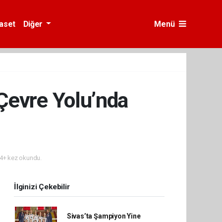
yaset
Diğer
Menü
Çevre Yolu’nda
4+ kez okundu.
İlginizi Çekebilir
Sivas’ta Şampiyon Yine