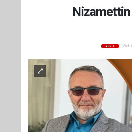
Nizamettin 
(Web Si
YEREL