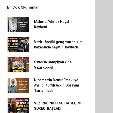
En Çok Okunanlar
Mahmut Yılmaz Hayatını
Kaybetti
Vezirköprülü genç motosiklet
kazasında hayatını kaybetti
Sivas’ta Şampiyon Yine
Vezirköprü!
Nizamettin Demir Emekliye
Ayrıldı:40 Yılı Aşkın Görevini
Tamamladı
VEZİRKÖPRÜ TSO'DA SEÇİM
SÜRECİ BAŞLADI