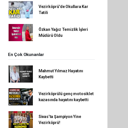
Vezirköprü'de Okullara Kar
Tatili
Özkan Yağız Temizlik İşleri
Müdürü Oldu
En Çok Okunanlar
Mahmut Yılmaz Hayatını
Kaybetti
Vezirköprülü genç motosiklet
kazasında hayatını kaybetti
Sivas’ta Şampiyon Yine
Vezirköprü!