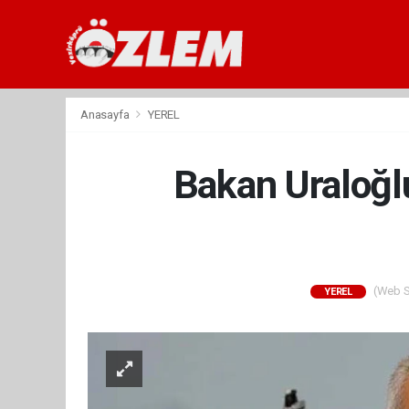
Anasayfa
YEREL
Bakan Uraloğl
(Web Si
YEREL