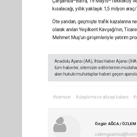
Çarşamba–Bafra, 19 Mayıs–Tekkeköy ve Ha
kısalacağı, yıllık yaklaşık 1,5 milyon ara
Öte yandan, geçmişte trafik kazalarına 
olarak anılan Yeşilkent Kavşağı’nın, Ticar
Mehmet Muş’un girişimleriyle yatırım progr
Anadolu Ajansı (AA), İhlas Haber Ajansı (İHA
tüm haberler, sitemizin editörlerinin müdaha
alan hukuki muhataplar haberi geçen ajanslar
#samsun
#ulaştırma ve altyapı bakanı
#a
Özgür AĞCA / ÖZLEM
ozlemgazetesi@hotm