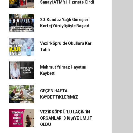
Sanayi ATM'si Hizmete Girdi
20. Kunduz Yağlı Güreşleri
Kortej Yürüyüşüyle Başladı
Vezirköprü'de Okullara Kar
Tatili
Mahmut Yılmaz Hayatını
Kaybetti
GEÇEN HAFTA
KAYBETTİKLERİMİZ
VEZİRKÖPRÜ’LÜ LAÇİN’İN
ORGANLARI 3 KİŞİYE UMUT
OLDU