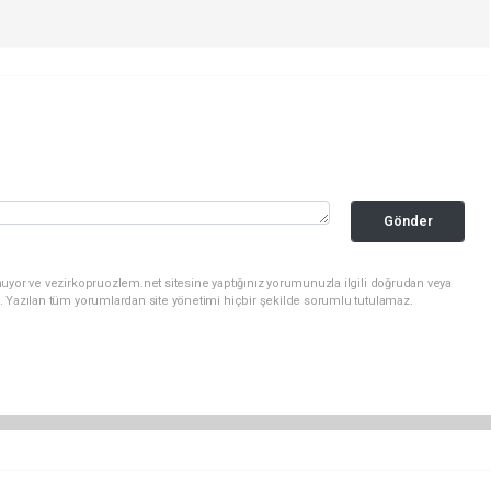
Gönder
uyor ve vezirkopruozlem.net sitesine yaptığınız yorumunuzla ilgili doğrudan veya
. Yazılan tüm yorumlardan site yönetimi hiçbir şekilde sorumlu tutulamaz.