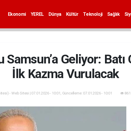
Ekonomi
YEREL
Dünya
Kültür
Teknoloji
Sağlık
Si
u Samsun’a Geliyor: Batı 
İlk Kazma Vurulacak
tesi) - Web Sitesi | 07.01.2026 - 10:01, Güncelleme: 07.01.2026 - 10:01
861