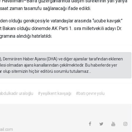
valimanı–Bafra güzergâhlarında ulaşım sürelerinin yarı yarıya
ç/saat zaman tasarrufu sağlanacağı ifade edildi.
neden olduğu gerekçesiyle vatandaşlar arasında “ucube kavşak”
et Bakanı olduğu dönemde AK Parti 1. sıra milletvekili adayı Dr.
amına alındığı hatırlatıldı.
), Demirören Haber Ajansı (DHA) ve diğer ajanslar tarafından eklenen
lesi olmadan ajans kanallarından çekilmektedir. Bu haberlerde yer
 olup sitemizin hiç bir editörü sorumlu tutulamaz...
bdulkadir uraloğlu
#yeşilkent kavşağı
#batı çevre yolu
ail.com