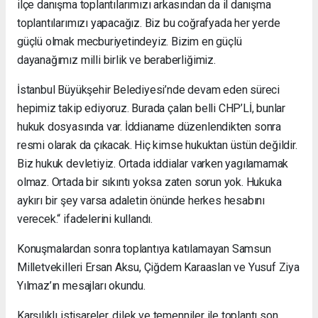
ilçe danışma toplantılarımızı arkasından da il danışma
toplantılarımızı yapacağız. Biz bu coğrafyada her yerde
güçlü olmak mecburiyetindeyiz. Bizim en güçlü
dayanağımız milli birlik ve beraberliğimiz.
İstanbul Büyükşehir Belediyesi’nde devam eden süreci
hepimiz takip ediyoruz. Burada çalan belli CHP’Lİ, bunlar
hukuk dosyasında var. İddianame düzenlendikten sonra
resmi olarak da çıkacak. Hiç kimse hukuktan üstün değildir.
Biz hukuk devletiyiz. Ortada iddialar varken yagılamamak
olmaz. Ortada bir sıkıntı yoksa zaten sorun yok. Hukuka
aykırı bir şey varsa adaletin önünde herkes hesabını
verecek.“ ifadelerini kullandı.
Konuşmalardan sonra toplantıya katılamayan Samsun
Milletvekilleri Ersan Aksu, Çiğdem Karaaslan ve Yusuf Ziya
Yılmaz’ın mesajları okundu.
Karşılıklı istişareler, dilek ve temenniler ile toplantı son