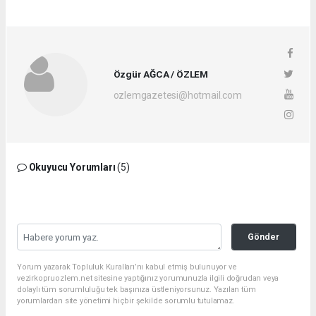
Özgür AĞCA / ÖZLEM
ozlemgazetesi@hotmail.com
Okuyucu Yorumları
(5)
Gönder
Yorum yazarak Topluluk Kuralları’nı kabul etmiş bulunuyor ve
vezirkopruozlem.net sitesine yaptığınız yorumunuzla ilgili doğrudan veya
dolaylı tüm sorumluluğu tek başınıza üstleniyorsunuz. Yazılan tüm
yorumlardan site yönetimi hiçbir şekilde sorumlu tutulamaz.