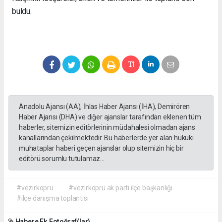
buldu.
Anadolu Ajansı (AA), İhlas Haber Ajansı (İHA), Demirören
Haber Ajansı (DHA) ve diğer ajanslar tarafından eklenen tüm
haberler, sitemizin editörlerinin müdahalesi olmadan ajans
kanallarından çekilmektedir. Bu haberlerde yer alan hukuki
muhataplar haberi geçen ajanslar olup sitemizin hiç bir
editörü sorumlu tutulamaz...
#vezirköprü
#vezirköprü ak parti ilçe başkanlığı
#ilçe danışma toplantısı
Habere Ek Fotoğraf(lar)