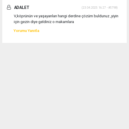
ADALET
(23.04.2025 16:27 - #5798)
V,köprünün ve yaşayanları hangi derdine çözüm buldunuz ,yiyin
için gezin diye geldiniz o makamlara
Yorumu Yanıtla
Göl de toplandık
(23.04.2025 17:28 - #5799)
Narlı muhtarı ali sezgen millet vekili ni sıkıştırdım iki yıldır
verdiğiniz sözü yapmadınız gözetiminde şu dolgu kanalı yetersiz
dedim iyi sıkıştırdım geçen golde toplantı yaptık nasılsın orada
Havva hanımda vardı yapacağımız politikaları gözden geçirdik
ben orada mahsuz murat gülden memnunum dedim onun işi bitti o
adayda olamaz hava kesin başkan narlı dan murat daha oy alamaz
Mehmet cansizin narlida akpartiye oyu olmaz çünkü onun yakınları
hep fetodan ceza aldılar onlar akpartiye oy vermiyorlar zaten
gerikakan oylar ise havanın yanında olurlar Çerkez köye gittim
rahmet duası yapacağız dedim yardım istedim verdiler murat gül
kim ben onu takmam narliya gelse formalite hoş geldin derim ben
hava ciyim geçen gol toplantımız kalaba idi yukarinarli muhtarida
vardı ali ihsan vardı hava vardı ilcebaskani vardı kalaba idi murat i