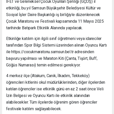
İFET ve Geleneksel Çocuk Oyunları Şenliği (GÇOŞ) il
etkinliği, bu yıl Samsun Büyükşehir Belediyesi Kültür ve
Sosyal İşler Daire Başkanlığı iş birliğiyle düzenlenecek
Çocuk Maratonu ve Festivali kapsamında 11 Mayıs 2025
tarihinde Batıpark Etkinlik Alanında yapılacak.
Etkinliğe katılım için ilgili sınıf öğretmeni veya idareciler
tarafından Spor Bilgi Sistemi üzerinden alınan Oyuncu Kartı
ile https://cocukmaratonu.samsun.bel.tr adresinden
başvuru yapılması ve Maraton Kiti (Çanta, Tişört, Buff,
Göğüs Numarası) temin edilmesi gerekiyor.
4 merkez ilçe (Atakum, Canik, İlkadım, Tekkeköy)
öğrencileri kitlerini okul müdürlüklerinden, diğer ilçelerden
katılan öğrenciler ise etkinlik günü en az 2 saat önce Veli
İzin Belgesi ve Oyuncu Kartı ile etkinlik alanından
alabilecekler. Tüm ilçelerde öğrenim gören öğrenciler
festivale katılım sağlayabilecek.