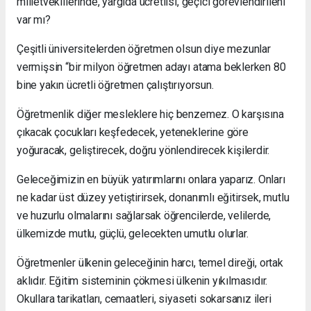
milletvekillerinde, yargıda ücretlisi, geçici görevlendirileni
var mı?
Çeşitli üniversitelerden öğretmen olsun diye mezunlar
vermişsin “bir milyon öğretmen adayı atama beklerken 80
bine yakın ücretli öğretmen çalıştırıyorsun.
Öğretmenlik diğer mesleklere hiç benzemez. O karşısına
çıkacak çocukları keşfedecek, yeteneklerine göre
yoğuracak, geliştirecek, doğru yönlendirecek kişilerdir.
Geleceğimizin en büyük yatırımlarını onlara yaparız. Onları
ne kadar üst düzey yetiştirirsek, donanımlı eğitirsek, mutlu
ve huzurlu olmalarını sağlarsak öğrencilerde, velilerde,
ülkemizde mutlu, güçlü, gelecekten umutlu olurlar.
Öğretmenler ülkenin geleceğinin harcı, temel direği, ortak
aklıdır. Eğitim sisteminin çökmesi ülkenin yıkılmasıdır.
Okullara tarikatları, cemaatleri, siyaseti sokarsanız ileri