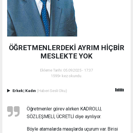
ÖĞRETMENLERDEKİ AYRIM HİÇBİR
MESLEKTE YOK
Ekleme Tarihi: 05.09.2025 - 17:37
1595+ kez okundu.
Erkek
|
Kadın
(Haberi Sesli Oku)
Öğretmenler görev alırken KADROLU,
SÖZLEŞMELİ, ÜCRETLİ diye ayrılıyor.
Böyle atamalarda maaşlarda uçurum var. Birisi