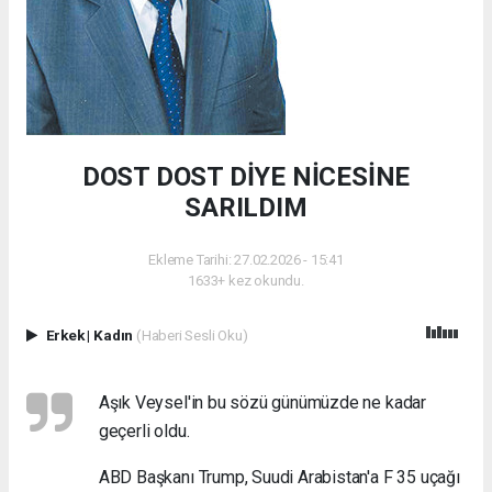
DOST DOST DİYE NİCESİNE
SARILDIM
Ekleme Tarihi: 27.02.2026 - 15:41
1633+ kez okundu.
Erkek
|
Kadın
(Haberi Sesli Oku)
Aşık Veysel'in bu sözü günümüzde ne kadar
geçerli oldu.
ABD Başkanı Trump, Suudi Arabistan'a F 35 uçağı