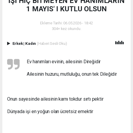
İŞİ HİÇ BİTMEYEN EV HANIMLARIN
1 MAYIS' I KUTLU OLSUN
Ekleme Tarihi: 06.05.2026 - 18:42
304+ kez okundu.
Erkek
|
Kadın
(Haberi Sesli Oku)
Ev hanımları evinin, ailesinin Direğidir
Ailesinin huzuru, mutluluğu, onun tek Dileğidir
Onun sayesinde ailesinin karnı tokdur sırtı pektir
Dünyada işi en yoğun olan ücretsiz emektir