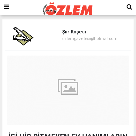
Şiir Köşesi
ozlemgazetesi@hotmail.com