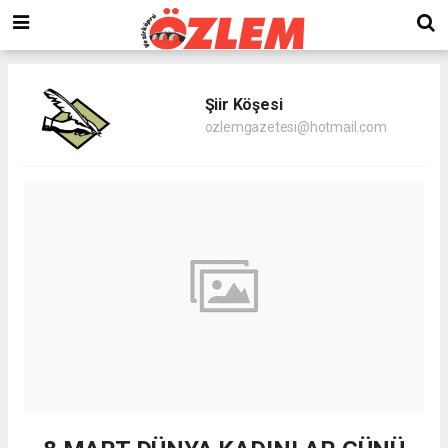
Şiir Köşesi
ozlemgazetesi@hotmail.com