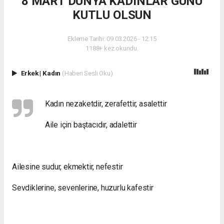
8 MART DÜNYA KADINLAR GÜNÜ
KUTLU OLSUN
Ekleme Tarihi: 09.03.2026 - 12:15
1188+ kez okundu.
Erkek
|
Kadın
(Haberi Sesli Oku)
Kadın nezaketdir, zerafettir, asalettir
Aile için baştacıdır, adalettir
Ailesine sudur, ekmektir, nefestir
Sevdiklerine, sevenlerine, huzurlu kafestir