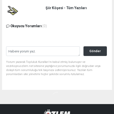
Şiir Köşesi - Tüm Yazıları
Okuyucu Yorumları
(0)
Gönder
Yorum yazarak Topluluk Kuralları’nı kabul etmiş bulunuyor ve
vezirkopruozlem.net sitesine yaptığınız yorumunuzla ilgili doğrudan veya
dolaylı tüm sorumluluğu tek başınıza üstleniyorsunuz. Yazılan tüm
yorumlardan site yönetimi hiçbir şekilde sorumlu tutulamaz.