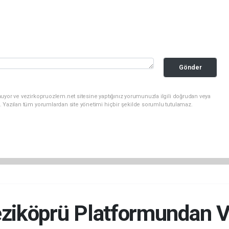
Gönder
uyor ve vezirkopruozlem.net sitesine yaptığınız yorumunuzla ilgili doğrudan veya
. Yazılan tüm yorumlardan site yönetimi hiçbir şekilde sorumlu tutulamaz.
ziköprü Platformundan V