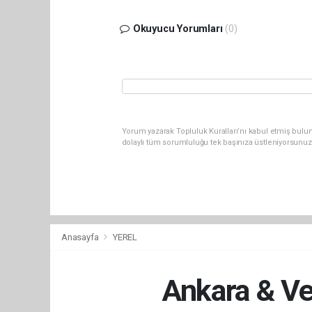
Okuyucu Yorumları
(0)
Yorum yazarak Topluluk Kuralları’nı kabul etmiş bulun
dolaylı tüm sorumluluğu tek başınıza üstleniyorsunuz
Anasayfa
YEREL
Ankara & Ve