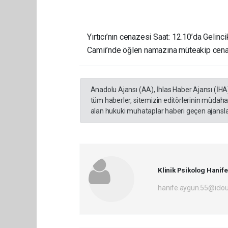
Yırtıcı’nın cenazesi Saat: 12.10’da Gelin
Camii’nde öğlen namazına müteakip cenaze
Anadolu Ajansı (AA), İhlas Haber Ajansı (İHA
tüm haberler, sitemizin editörlerinin müdaha
alan hukuki muhataplar haberi geçen ajanslar
Klinik Psikolog Hani
hanife.aygun.55@iclo