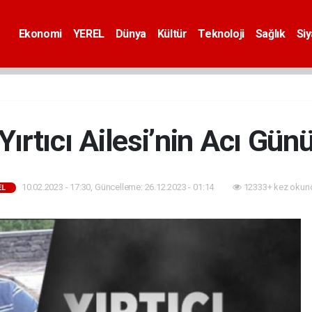
Ekonomi
YEREL
Dünya
Kültür
Teknoloji
Sağlık
Si
Yırtıcı Ailesi’nin Acı Gün
10.02.2023 - 17:30, Güncelleme: 26.12.2023 - 01:14
12333+ kez okun
EL