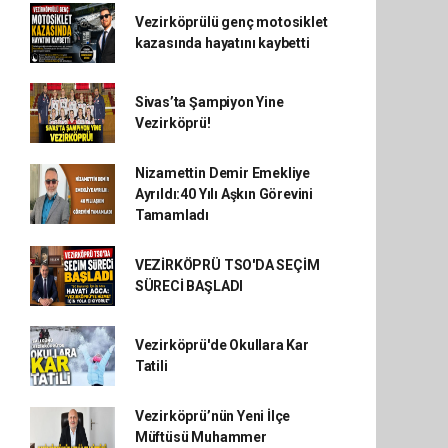
Vezirköprülü genç motosiklet
kazasında hayatını kaybetti
Sivas’ta Şampiyon Yine
Vezirköprü!
Nizamettin Demir Emekliye
Ayrıldı:40 Yılı Aşkın Görevini
Tamamladı
VEZİRKÖPRÜ TSO'DA SEÇİM
SÜRECİ BAŞLADI
Vezirköprü'de Okullara Kar
Tatili
Vezirköprü’nün Yeni İlçe
Müftüsü Muhammer