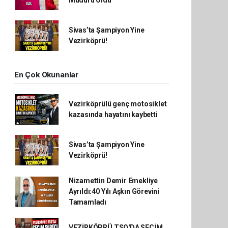
Müdürü Oldu
Sivas’ta Şampiyon Yine
Vezirköprü!
En Çok Okunanlar
Vezirköprülü genç motosiklet
kazasında hayatını kaybetti
Sivas’ta Şampiyon Yine
Vezirköprü!
Nizamettin Demir Emekliye
Ayrıldı:40 Yılı Aşkın Görevini
Tamamladı
VEZİRKÖPRÜ TSO'DA SEÇİM