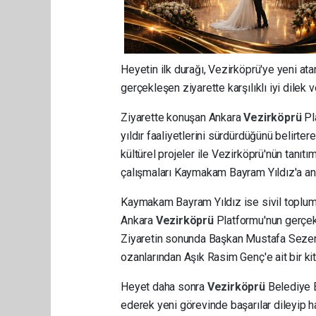
Heyetin ilk durağı, Vezirköprü'ye yeni a
gerçekleşen ziyarette karşılıklı iyi dilek v
Ziyarette konuşan Ankara
Vezirköprü
Pl
yıldır faaliyetlerini sürdürdüğünü belirte
kültürel projeler ile Vezirköprü'nün tanı
çalışmaları Kaymakam Bayram Yıldız'a anl
Kaymakam Bayram Yıldız ise sivil toplum 
Ankara
Vezirköprü
Platformu'nun gerçekl
Ziyaretin sonunda Başkan Mustafa Sezer
ozanlarından Aşık Rasim Genç'e ait bir kit
Heyet daha sonra
Vezirköprü
Belediye B
ederek yeni görevinde başarılar dileyip hay