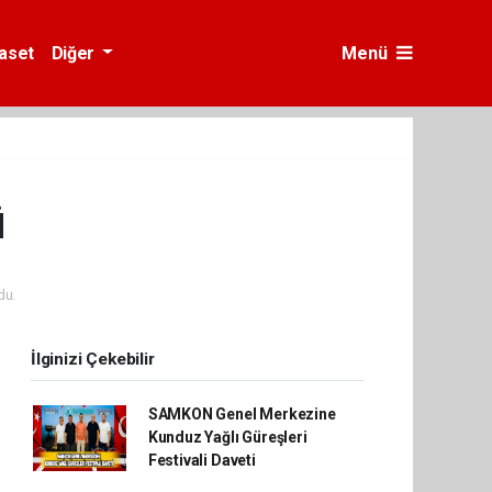
yaset
Diğer
Menü
ü
du.
İlginizi Çekebilir
SAMKON Genel Merkezine
Kunduz Yağlı Güreşleri
Festivali Daveti