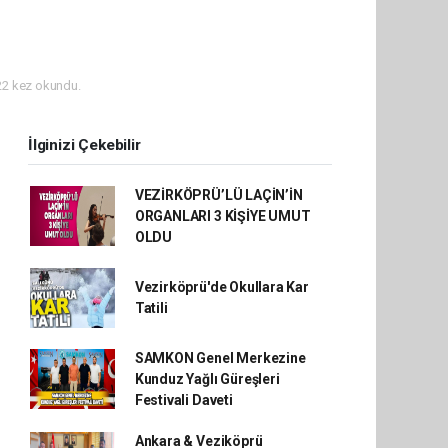
2 kez okundu.
İlginizi Çekebilir
VEZİRKÖPRÜ’LÜ LAÇİN’İN
ORGANLARI 3 KİŞİYE UMUT
OLDU
Vezirköprü'de Okullara Kar
Tatili
SAMKON Genel Merkezine
Kunduz Yağlı Güreşleri
Festivali Daveti
Ankara & Veziköprü