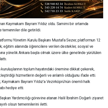
tanan Kaymakam Bayram Yıldız oldu. Samimi bir ortamda
e temenniler dile getirildi.
atformu Yönetim Kurulu Başkanı Mustafa Sezer, platformun 12
rek; eğitim alanında öğrencilere verilen destekler, sosyal ve
tımına yönelik Ankara başta olmak üzere ülke genelinde yürütülen
attı.
kuruluşlarının toplum hayatındaki önemine dikkat çekerek,
eştirdiği hizmetlerin değerli ve anlamlı olduğunu ifade etti.
, Kaymakam Bayram Yıldız'a Vezirköprü'nün önemli halk
abı hediye etti.
aşkan Yardımcılığı görevine atanan Halil İbrahim Doğan'ı ziyaret
ırlı olsun temennilerini iletti.