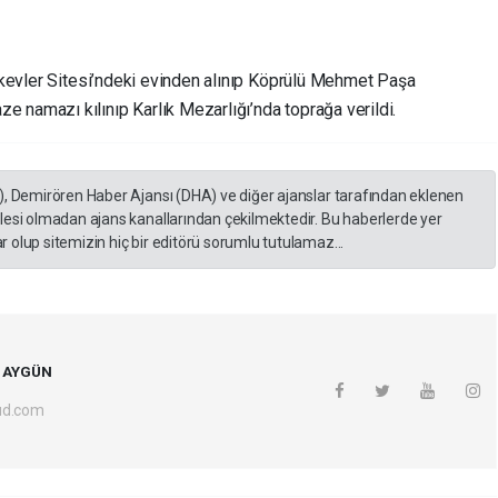
cikevler Sitesi’ndeki evinden alınıp Köprülü Mehmet Paşa
 namazı kılınıp Karlık Mezarlığı’nda toprağa verildi.
), Demirören Haber Ajansı (DHA) ve diğer ajanslar tarafından eklenen
lesi olmadan ajans kanallarından çekilmektedir. Bu haberlerde yer
 olup sitemizin hiç bir editörü sorumlu tutulamaz...
fe AYGÜN
ud.com