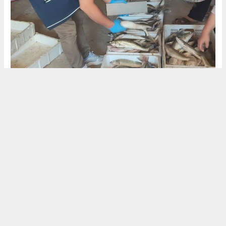
Özgür AĞCA / ÖZLEM
ozlemgazetesi@hotmail.com