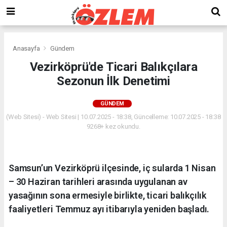
Anasayfa
Gündem
Vezirköprü'de Ticari Balıkçılara
Sezonun İlk Denetimi
GÜNDEM
(Web Sitesi) - Web Sitesi | 10.07.2025 - 18:38, Güncelleme: 10.07.2025 - 18:38
9268+ kez okundu.
Samsun’un Vezirköprü ilçesinde, iç sularda 1 Nisan
– 30 Haziran tarihleri arasında uygulanan av
yasağının sona ermesiyle birlikte, ticari balıkçılık
faaliyetleri Temmuz ayı itibarıyla yeniden başladı.