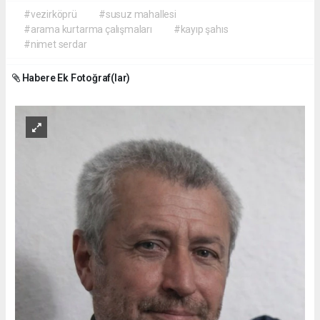
#vezirköprü
#susuz mahallesi
#arama kurtarma çalışmaları
#kayıp şahıs
#nimet serdar
Habere Ek Fotoğraf(lar)