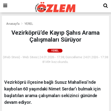
Anasayfa
YEREL
Vezirköprü’de Kayıp Şahıs Arama
Çalışmaları Sürüyor
YEREL
(Web Sitesi) - Web Sitesi | 24.01.2026 - 17:38, Güncelleme: 24.01.2026 - 17:38
8149+ kez okundu.
Vezirköprü ilçesine bağlı Susuz Mahallesi’nde
kaybolan 60 yaşındaki Nimet Serdar’ı bulmak için
başlatılan arama çalışmaları sekizinci gününde
devam ediyor.