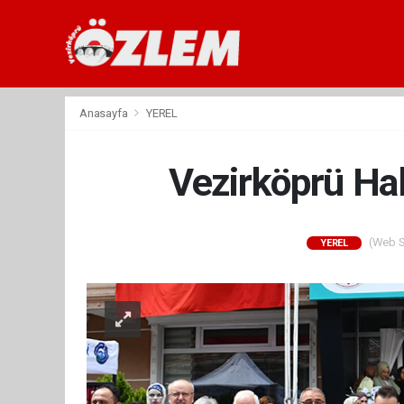
Anasayfa
YEREL
Vezirköprü Hal
(Web Si
YEREL