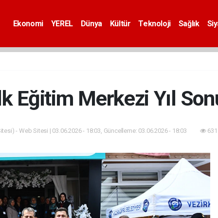
Ekonomi
YEREL
Dünya
Kültür
Teknoloji
Sağlık
Si
k Eğitim Merkezi Yıl Sonu
tesi) - Web Sitesi | 03.06.2026 - 18:03, Güncelleme: 03.06.2026 - 18:03
631