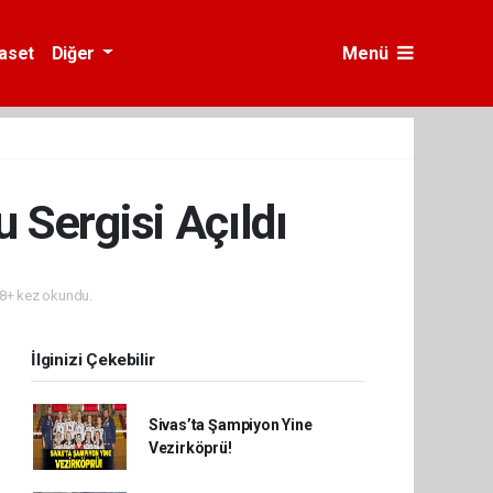
yaset
Diğer
Menü
 Sergisi Açıldı
8+ kez okundu.
İlginizi Çekebilir
Sivas’ta Şampiyon Yine
Vezirköprü!