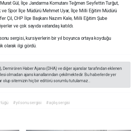
Murat Gül, İlçe Jandarma Komutanı Teğmen Seyfettin Turğut,
 ve Spor İlçe Müdürü Mehmet Uyar, İlçe Milli Eğitim Müdürü
fer Çil, CHP İlçe Başkanı Nazım Kale, Milli Eğitim Şube
siyerler ve çok sayıda vatandaş katıldı.
sonu sergisi, kursiyerlerin bir yıl boyunca ortaya koyduğu
k olarak ilgi gördü.
), Demirören Haber Ajansı (DHA) ve diğer ajanslar tarafından eklenen
lesi olmadan ajans kanallarından çekilmektedir. Bu haberlerde yer
 olup sitemizin hiç bir editörü sorumlu tutulamaz...
rlüğü
#yıl sonu sergisi
#açılış sergisi