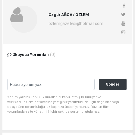
Özgür AĞCA / ÖZLEM
ozlemgazetesi@hotmail.com
Okuyucu Yorumları
(0)
Gönder
Yorum yazarak Topluluk Kuralları’nı kabul etmiş bulunuyor ve
vezirkopruozlem.net sitesine yaptığınız yorumunuzla ilgili doğrudan veya
dolaylı tüm sorumluluğu tek başınıza üstleniyorsunuz. Yazılan tüm
yorumlardan site yönetimi hiçbir şekilde sorumlu tutulamaz.