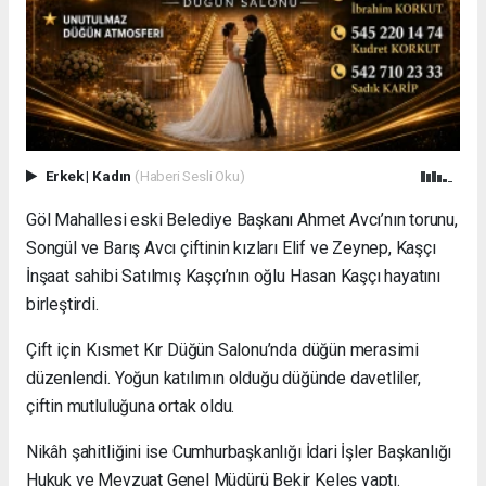
Erkek
|
Kadın
(Haberi Sesli Oku)
Göl Mahallesi eski Belediye Başkanı Ahmet Avcı’nın torunu,
Songül ve Barış Avcı çiftinin kızları Elif ve Zeynep, Kaşçı
İnşaat sahibi Satılmış Kaşçı’nın oğlu Hasan Kaşçı hayatını
birleştirdi.
Çift için Kısmet Kır Düğün Salonu’nda düğün merasimi
düzenlendi. Yoğun katılımın olduğu düğünde davetliler,
çiftin mutluluğuna ortak oldu.
Nikâh şahitliğini ise Cumhurbaşkanlığı İdari İşler Başkanlığı
Hukuk ve Mevzuat Genel Müdürü Bekir Keleş yaptı.