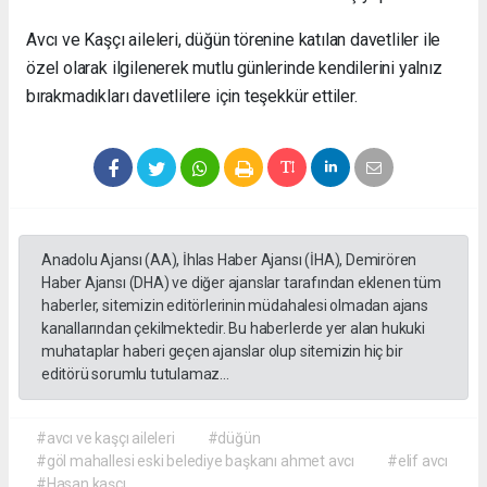
Avcı ve Kaşçı aileleri, düğün törenine katılan davetliler ile
özel olarak ilgilenerek mutlu günlerinde kendilerini yalnız
bırakmadıkları davetlilere için teşekkür ettiler.
Anadolu Ajansı (AA), İhlas Haber Ajansı (İHA), Demirören
Haber Ajansı (DHA) ve diğer ajanslar tarafından eklenen tüm
haberler, sitemizin editörlerinin müdahalesi olmadan ajans
kanallarından çekilmektedir. Bu haberlerde yer alan hukuki
muhataplar haberi geçen ajanslar olup sitemizin hiç bir
editörü sorumlu tutulamaz...
#avcı ve kaşçı aileleri
#düğün
#göl mahallesi eski belediye başkanı ahmet avcı
#elif avcı
#Hasan kaşçı