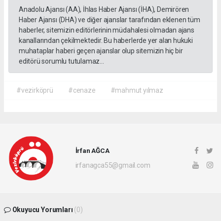
Anadolu Ajansı (AA), İhlas Haber Ajansı (İHA), Demirören
Haber Ajansı (DHA) ve diğer ajanslar tarafından eklenen tüm
haberler, sitemizin editörlerinin müdahalesi olmadan ajans
kanallarından çekilmektedir. Bu haberlerde yer alan hukuki
muhataplar haberi geçen ajanslar olup sitemizin hiç bir
editörü sorumlu tutulamaz...
#vezirköprü
#cenaze
#mahmut yılmaz
İrfan AĞCA
irfanagca55@gmail.com
Okuyucu Yorumları
(0)