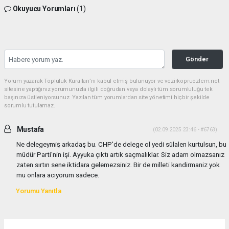
Okuyucu Yorumları
(1)
Gönder
Yorum yazarak Topluluk Kuralları’nı kabul etmiş bulunuyor ve vezirkopruozlem.net
sitesine yaptığınız yorumunuzla ilgili doğrudan veya dolaylı tüm sorumluluğu tek
başınıza üstleniyorsunuz. Yazılan tüm yorumlardan site yönetimi hiçbir şekilde
sorumlu tutulamaz.
Mustafa
(02.09.2025 23:46 - #6763)
Ne delegeymiş arkadaş bu. CHP'de delege ol yedi sülalen kurtulsun, bu
müdür Parti'nin işi. Ayyuka çıktı artık saçmalıklar. Siz adam olmazsanız
zaten sırtın sene iktidara gelemezsiniz. Bir de milleti kandirmaniz yok
mu onlara acıyorum sadece.
Yorumu Yanıtla