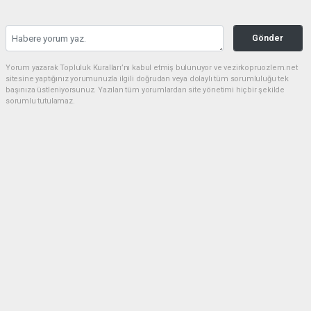
Gönder
Yorum yazarak Topluluk Kuralları’nı kabul etmiş bulunuyor ve vezirkopruozlem.net
sitesine yaptığınız yorumunuzla ilgili doğrudan veya dolaylı tüm sorumluluğu tek
başınıza üstleniyorsunuz. Yazılan tüm yorumlardan site yönetimi hiçbir şekilde
sorumlu tutulamaz.
Anasayfa
Asayiş
Vezirköprülü genç motosiklet
kazasında hayatını kaybetti
ASAYIŞ
29.06.2026 - 00:52, Güncelleme: 29.06.2026 - 08:41
9454+ kez okundu.