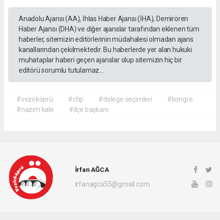
Anadolu Ajansı (AA), İhlas Haber Ajansı (İHA), Demirören
Haber Ajansı (DHA) ve diğer ajanslar tarafından eklenen tüm
haberler, sitemizin editörlerinin müdahalesi olmadan ajans
kanallarından çekilmektedir. Bu haberlerde yer alan hukuki
muhataplar haberi geçen ajanslar olup sitemizin hiç bir
editörü sorumlu tutulamaz...
#vezirköprü
#chp
#delege seçimleri
#kongre
#nazım kale
#ilçe başkanı
İrfan AĞCA
irfanagca55@gmail.com