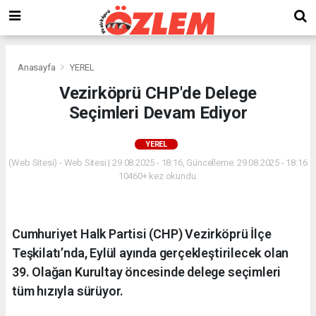
Anasayfa
YEREL
Vezirköprü CHP'de Delege
Seçimleri Devam Ediyor
YEREL
(Web Sitesi) - Web Sitesi | 29.08.2025 - 18:16, Güncelleme: 29.08.2025 - 18:16
10460+ kez okundu.
Cumhuriyet Halk Partisi (CHP) Vezirköprü İlçe
Teşkilatı’nda, Eylül ayında gerçekleştirilecek olan
39. Olağan Kurultay öncesinde delege seçimleri
tüm hızıyla sürüyor.