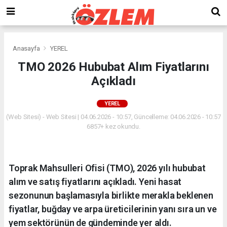
Anasayfa
YEREL
TMO 2026 Hububat Alım Fiyatlarını
Açıkladı
YEREL
(Web Sitesi) - Web Sitesi | 04.06.2026 - 10:57, Güncelleme: 04.06.2026 - 10:57
6857+ kez okundu.
Toprak Mahsulleri Ofisi (TMO), 2026 yılı hububat
alım ve satış fiyatlarını açıkladı. Yeni hasat
sezonunun başlamasıyla birlikte merakla beklenen
fiyatlar, buğday ve arpa üreticilerinin yanı sıra un ve
yem sektörünün de gündeminde yer aldı.