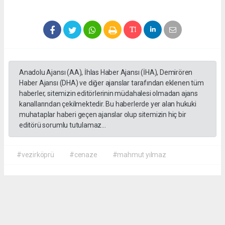
Anadolu Ajansı (AA), İhlas Haber Ajansı (İHA), Demirören
Haber Ajansı (DHA) ve diğer ajanslar tarafından eklenen tüm
haberler, sitemizin editörlerinin müdahalesi olmadan ajans
kanallarından çekilmektedir. Bu haberlerde yer alan hukuki
muhataplar haberi geçen ajanslar olup sitemizin hiç bir
editörü sorumlu tutulamaz...
#vezirköprü
#cenaze
#mahmut yılmaz
İrfan AĞCA