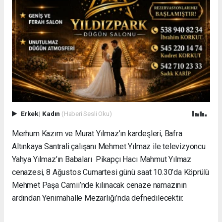
Erkek
|
Kadın
(Haberi Sesli Oku)
Merhum Kazım ve Murat Yılmaz’ın kardeşleri, Bafra
Altınkaya Santrali çalışanı Mehmet Yılmaz ile televizyoncu
Yahya Yılmaz’ın Babaları Pikapçı Hacı Mahmut Yılmaz
cenazesi, 8 Ağustos Cumartesi günü saat 10.30’da Köprülü
Mehmet Paşa Camii’nde kılınacak cenaze namazının
ardından Yenimahalle Mezarlığı’nda defnedilecektir.