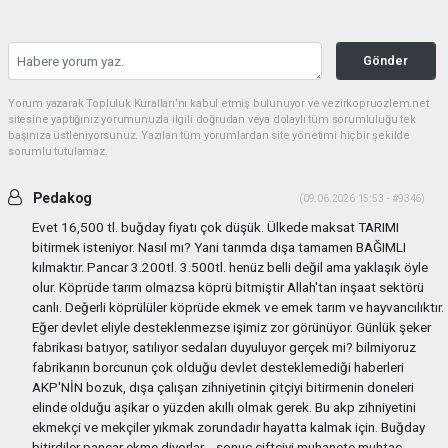
Gönder
Yorum yazarak Topluluk Kuralları’nı kabul etmiş bulunuyor ve vezirkopruozlem.net
sitesine yaptığınız yorumunuzla ilgili doğrudan veya dolaylı tüm sorumluluğu tek
başınıza üstleniyorsunuz. Yazılan tüm yorumlardan site yönetimi hiçbir şekilde
sorumlu tutulamaz.
Pedakog
(09.06.2026 15:53 - #9346)
Evet 16,500 tl. buğday fiyatı çok düşük. Ülkede maksat TARIMI
bitirmek isteniyor. Nasıl mı? Yani tarımda dışa tamamen BAĞIMLI
kılmaktır. Pancar 3.200tl. 3.500tl. henüz belli değil ama yaklaşık öyle
olur. Köprüde tarım olmazsa köprü bitmiştir Allah'tan inşaat sektörü
canlı. Değerli köprülüler köprüde ekmek ve emek tarım ve hayvancılıktır.
Eğer devlet eliyle desteklenmezse işimiz zor görünüyor. Günlük şeker
fabrikası batıyor, satılıyor sedaları duyuluyor gerçek mi? bilmiyoruz
fabrikanın borcunun çok olduğu devlet desteklemediği haberleri
AKP'NİN bozuk, dışa çalışan zihniyetinin çitçiyi bitirmenin doneleri
elinde olduğu aşikar o yüzden akıllı olmak gerek. Bu akp zihniyetini
ekmekçi ve mekçiler yıkmak zorundadır hayatta kalmak için. Buğday
bitirdiler pancar ekme diyorlar ...sonuç çiftçiyi muhanete muhtaç