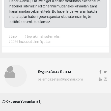
Haber Ajansı (DHA) ve diğer ajanslar tarafından eklenen tüm
haberler, sitemizin editörlerinin müdahalesi olmadan ajans
kanallarından çekilmektedir. Bu haberlerde yer alan hukuki
muhataplar haberi geçen ajanslar olup sitemizin hiç bir
editörü sorumlu tutulamaz...
#tmo
#toprak mahsulleri ofisi
#2026 hububat alım fiyatları
Özgür AĞCA / ÖZLEM
ozlemgazetesi@hotmail.com
Okuyucu Yorumları
(1)