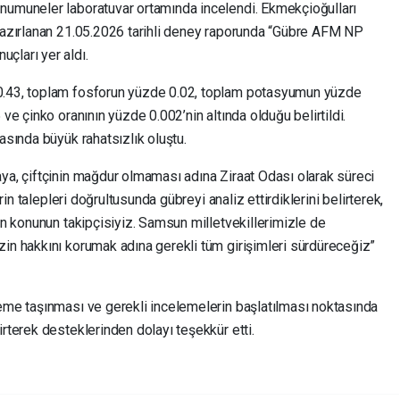
numuneler laboratuvar ortamında incelendi. Ekmekçioğulları
 hazırlanan 21.05.2026 tarihli deney raporunda “Gübre AFM NP
çları yer aldı.
0.43, toplam fosforun yüzde 0.02, toplam potasyumun yüzde
 ve çinko oranının yüzde 0.002’nin altında olduğu belirtildi.
asında büyük rahatsızlık oluştu.
aya, çiftçinin mağdur olmaması adına Ziraat Odası olarak süreci
erin talepleri doğrultusunda gübreyi analiz ettirdiklerini belirterek,
çin konunun takipçisiyiz. Samsun milletvekillerimizle de
zin hakkını korumak adına gerekli tüm girişimleri sürdüreceğiz”
deme taşınması ve gerekli incelemelerin başlatılması noktasında
irterek desteklerinden dolayı teşekkür etti.