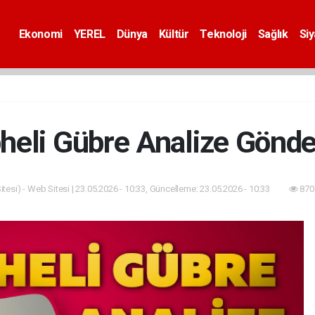
Ekonomi
YEREL
Dünya
Kültür
Teknoloji
Sağlık
Si
heli Gübre Analize Gönder
tesi) - Web Sitesi | 23.05.2026 - 10:33, Güncelleme: 23.05.2026 - 10:33
870