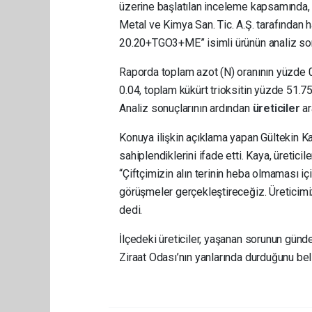
üzerine başlatılan inceleme kapsamında, 
Metal ve Kimya San. Tic. A.Ş. tarafından
20.20+TGO3+ME” isimli ürünün analiz sonu
Raporda toplam azot (N) oranının yüzde 
0.04, toplam kükürt trioksitin yüzde 51.75
Analiz sonuçlarının ardından
üreticiler
ar
Konuya ilişkin açıklama yapan Gültekin K
sahiplendiklerini ifade etti. Kaya, üreticil
“Çiftçimizin alın terinin heba olmaması i
görüşmeler gerçekleştireceğiz. Üreticimi
dedi.
İlçedeki üreticiler, yaşanan sorunun gün
Ziraat Odası’nın yanlarında durduğunu bel