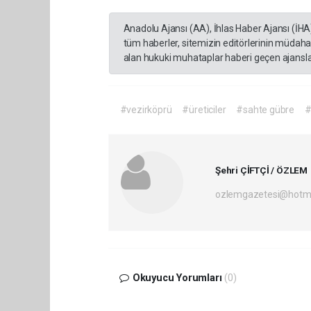
Anadolu Ajansı (AA), İhlas Haber Ajansı (İHA
tüm haberler, sitemizin editörlerinin müdaha
alan hukuki muhataplar haberi geçen ajanslar
#vezirköprü
#üreticiler
#sahte gübre
#
Şehri ÇİFTÇİ / ÖZLEM
ozlemgazetesi@hotm
Okuyucu Yorumları
(0)