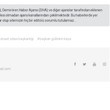
), Demirören Haber Ajansı (DHA) ve diğer ajanslar tarafından eklenen
lesi olmadan ajans kanallarından çekilmektedir. Bu haberlerde yer
 olup sitemizin hiç bir editörü sorumlu tutulamaz...
ziraat odası başkanlığı
#başkan gültekin kaya
ail.com