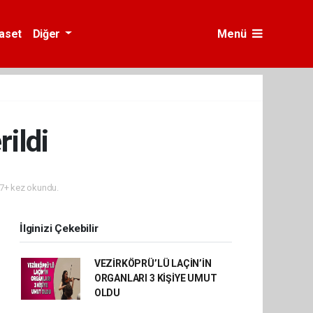
yaset
Diğer
Menü
ildi
7+ kez okundu.
İlginizi Çekebilir
VEZİRKÖPRÜ’LÜ LAÇİN’İN
ORGANLARI 3 KİŞİYE UMUT
OLDU