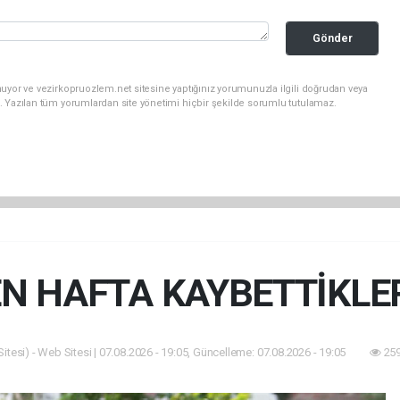
Gönder
uyor ve vezirkopruozlem.net sitesine yaptığınız yorumunuzla ilgili doğrudan veya
. Yazılan tüm yorumlardan site yönetimi hiçbir şekilde sorumlu tutulamaz.
N HAFTA KAYBETTİKLE
tesi) - Web Sitesi | 07.08.2026 - 19:05, Güncelleme: 07.08.2026 - 19:05
259