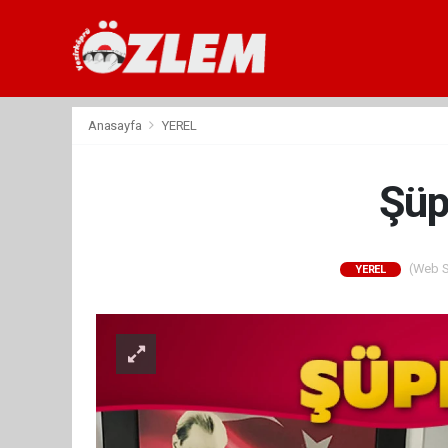
Anasayfa
YEREL
Şüp
(Web Si
YEREL