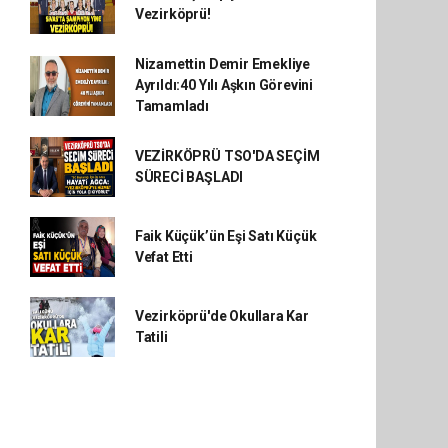
Vezirköprü!
Nizamettin Demir Emekliye
Ayrıldı:40 Yılı Aşkın Görevini
Tamamladı
VEZİRKÖPRÜ TSO'DA SEÇİM
SÜRECİ BAŞLADI
Faik Küçük’ün Eşi Satı Küçük
Vefat Etti
Vezirköprü'de Okullara Kar
Tatili