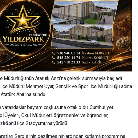
çe Müdürlüğü’nün Atatürk Anıtı’na çelenk sunmasıyla başladı.
İlçe Müdürü Mehmet Uyar, Gençlik ve Spor İlçe Müdürlüğü adına
tatürk Anıtı’na sundu.
e vatandaşlar bayram coşkusuna ortak oldu. Cumhuriyet
 Üyeleri, Okul Müdürleri, öğretmenler ve öğrenciler,
irköprü
İlçe Stadyumu’na yürüdü.
atları Sergisi’nin gezilmesinin ardından kutlama programına