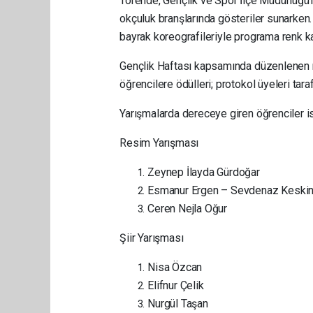
Törende, Gençlik ve Spor İlçe Müdürlüğü’ne
okçuluk branşlarında gösteriler sunarken. 
bayrak koreografileriyle programa renk ka
Gençlik Haftası kapsamında düzenlenen r
öğrencilere ödülleri; protokol üyeleri taraf
Yarışmalarda dereceye giren öğrenciler is
Resim Yarışması
Zeynep İlayda Gürdoğar
Esmanur Ergen – Sevdenaz Keski
Ceren Nejla Oğur
Şiir Yarışması
Nisa Özcan
Elifnur Çelik
Nurgül Taşan