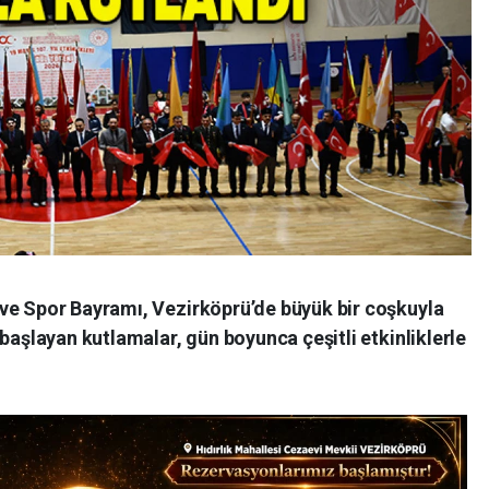
ve Spor Bayramı, Vezirköprü’de büyük bir coşkuyla
başlayan kutlamalar, gün boyunca çeşitli etkinliklerle