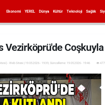
Ekonomi
YEREL
Dünya
Kültür
Teknoloji
Sağlık
Si
 Vezirköprü'de Coşkuyla
tesi) - Web Sitesi | 19.05.2026 - 19:39, Güncelleme: 19.05.2026 - 19:46
477