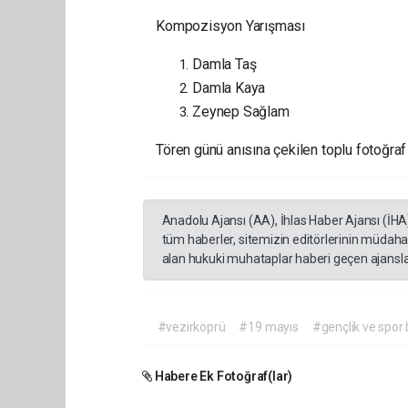
Kompozisyon Yarışması
Damla Taş
Damla Kaya
Zeynep Sağlam
Tören günü anısına çekilen toplu fotoğraf 
Anadolu Ajansı (AA), İhlas Haber Ajansı (İHA
tüm haberler, sitemizin editörlerinin müdaha
alan hukuki muhataplar haberi geçen ajanslar
#vezirköprü
#19 mayıs
#gençlik ve spor
Habere Ek Fotoğraf(lar)