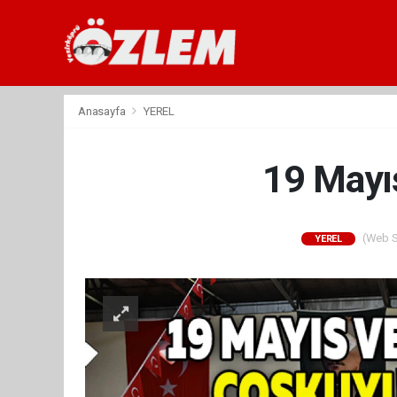
Anasayfa
YEREL
19 Mayıs
(Web Si
YEREL