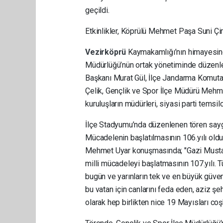
geçildi.
Etkinlikler, Köprülü Mehmet Paşa Suni Çim
Vezirköprü
Kaymakamlığı’nın himayesinde
Müdürlüğü’nün ortak yönetiminde düzen
Başkanı Murat Gül, İlçe Jandarma Komuta
Çelik, Gençlik ve Spor İlçe Müdürü Mehme
kuruluşların müdürleri, siyasi parti temsil
İlçe Stadyumu’nda düzenlenen tören saygı 
Mücadelenin başlatılmasının 106.yılı ol
Mehmet Uyar konuşmasında; "Gazi Musta
milli mücadeleyi başlatmasının 107.yılı. Tü
bugün ve yarınların tek ve en büyük güven
bu vatan için canlarını feda eden, aziz şe
olarak hep birlikten nice 19 Mayısları co