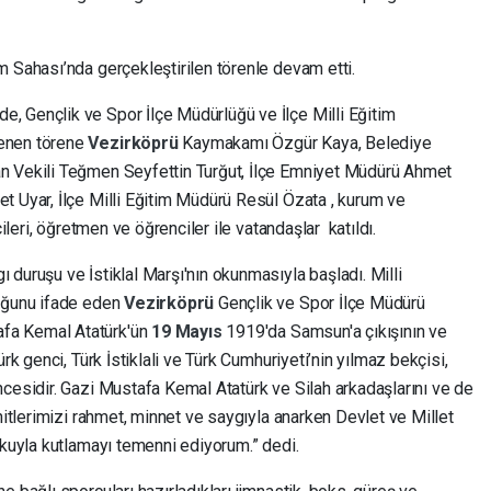
 Sahası’nda gerçekleştirilen törenle devam etti.
, Gençlik ve Spor İlçe Müdürlüğü ve İlçe Milli Eğitim
lenen törene
Vezirköprü
Kaymakamı Özgür Kaya, Belediye
n Vekili Teğmen Seyfettin Turğut, İlçe Emniyet Müdürü Ahmet
t Uyar, İlçe Milli Eğitim Müdürü Resül Özata , kurum ve
cileri, öğretmen ve öğrenciler ile vatandaşlar katıldı.
duruşu ve İstiklal Marşı'nın okunmasıyla başladı. Milli
duğunu ifade eden
Vezirköprü
Gençlik ve Spor İlçe Müdürü
fa Kemal Atatürk'ün
19 Mayıs
1919'da Samsun'a çıkışının ve
rk genci, Türk İstiklali ve Türk Cumhuriyeti’nin yılmaz bekçisi,
cesidir. Gazi Mustafa Kemal Atatürk ve Silah arkadaşlarını ve de
hitlerimizi rahmet, minnet ve saygıyla anarken Devlet ve Millet
şkuyla kutlamayı temenni ediyorum.” dedi.