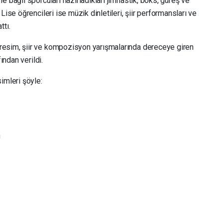
 bağlı sporcuları hazırladıkları jimnastik, boks, güreş ve
Lise öğrencileri ise müzik dinletileri, şiir performansları ve
ttı.
esim, şiir ve kompozisyon yarışmalarında dereceye giren
ından verildi.
imleri şöyle:
n