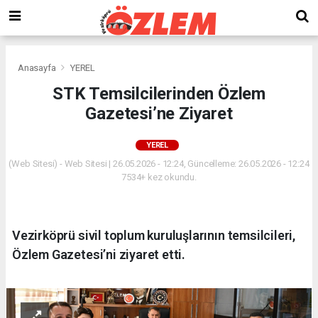
Anasayfa
YEREL
STK Temsilcilerinden Özlem
Gazetesi’ne Ziyaret
YEREL
(Web Sitesi) - Web Sitesi | 26.05.2026 - 12:24, Güncelleme: 26.05.2026 - 12:24
7534+ kez okundu.
Vezirköprü sivil toplum kuruluşlarının temsilcileri,
Özlem Gazetesi’ni ziyaret etti.