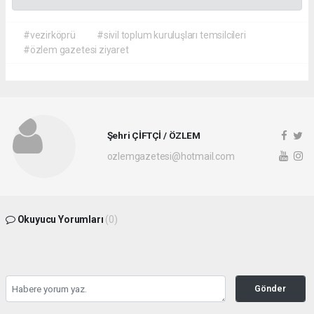
#vezirköprü
#sivil toplum kuruluşları temsilcileri
#özlem gazetesi ziyaret
Şehri ÇİFTÇİ / ÖZLEM
ozlemgazetesi@hotmail.com
Okuyucu Yorumları
(0)
Gönder