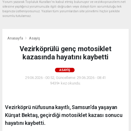
Yorum yazarak Topluluk Kuralları’nı kabul etmiş bulunuyor ve vezirkopruozlem.net
sitesine yaptığınız yorumunuzla ilgili doğrudan veya dolaylı tüm sorumluluğu tek
başınıza üstleniyorsunuz. Yazılan tüm yorumlardan site yönetimi hiçbir şekilde
sorumlu tutulamaz.
Anasayfa
Asayiş
Vezirköprülü genç motosiklet
kazasında hayatını kaybetti
ASAYIŞ
29.06.2026 - 00:52, Güncelleme: 29.06.2026 - 08:41
9439+ kez okundu.
Vezirköprü nüfusuna kayıtlı, Samsun’da yaşayan
Kürşat Bektaş, geçirdiği motosiklet kazası sonucu
hayatını kaybetti.