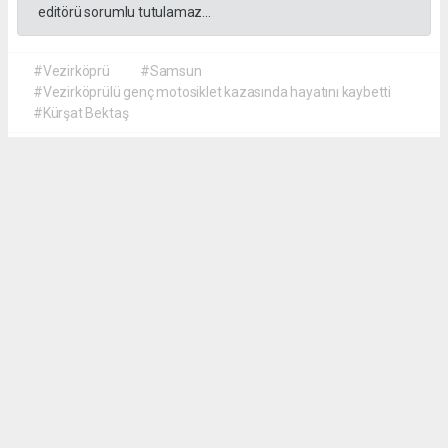
editörü sorumlu tutulamaz...
#Vezirköprü
#Samsun
#Vezirköprülü genç motosiklet kazasında hayatını kaybetti
#Kürşat Bektaş
İrfan AĞCA
irfanagca55@gmail.com
Okuyucu Yorumları
(0)
Gönder