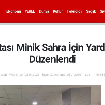
Ekonomi
YEREL
Dünya
Kültür
Teknoloji
Sağlık
Si
sı Minik Sahra İçin Yar
Düzenlendi
tesi) - Web Sitesi | 26.01.2026 - 18:28, Güncelleme: 26.01.2026 - 18:28
814