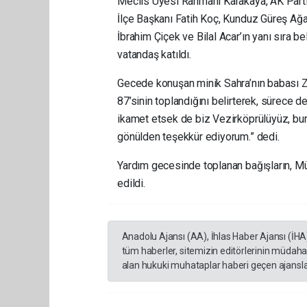
Meclis Üyesi Rahmani Karakaya, AK Part
İlçe Başkanı Fatih Koç, Kunduz Güreş Ağ
İbrahim Çiçek ve Bilal Acar’ın yanı sıra be
vatandaş katıldı.
Gecede konuşan minik Sahra’nın babası Zek
87’sinin toplandığını belirterek, sürece d
ikamet etsek de biz Vezirköprülüyüz, bu
gönülden teşekkür ediyorum.” dedi.
Yardım gecesinde toplanan bağışların, Mü
edildi.
Anadolu Ajansı (AA), İhlas Haber Ajansı (İHA
tüm haberler, sitemizin editörlerinin müdaha
alan hukuki muhataplar haberi geçen ajanslar