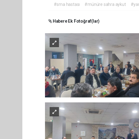
#sma hastası
#münüre sahra aykut
#yar
Habere Ek Fotoğraf(lar)