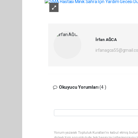
İrfan AĞCA
irfanagca55@gmail.c
Okuyucu Yorumları
(4 )
Yorum yazarak Topluluk Kuralları’nı kabul etmiş bulun
dolaylı tüm sorumluluğu tek başınıza üstleniyorsunuz