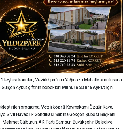
1 teşhisi konulan, Vezirköprü’nün Yağınözü Mahallesi nüfusuna
e Gülşen Aykut çiftinin bebekleri
Münüre Sahra Aykut
için
i.
ekleştirilen programa;
Vezirköprü
Kaymakamı Özgür Kaya,
iye Sivil Havacılık Sendikası Sabiha Gökçen Şubesi Başkanı
ı Mehmet Gülburun, AK Parti Samsun Büyükşehir Belediye