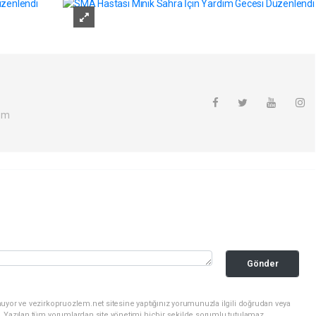
om
Gönder
uyor ve vezirkopruozlem.net sitesine yaptığınız yorumunuzla ilgili doğrudan veya
. Yazılan tüm yorumlardan site yönetimi hiçbir şekilde sorumlu tutulamaz.