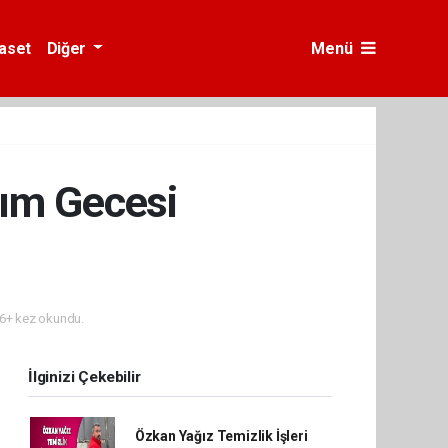
yaset
Diğer
Menü
dım Gecesi
6+ kez okundu.
İlginizi Çekebilir
Özkan Yağız Temizlik İşleri