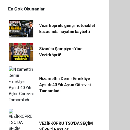
En Çok Okunanlar
Vezirköprülü genç motosiklet
kazasında hayatını kaybetti
Sivas’ta Şampiyon Yine
Vezirköprü!
Nizamettin Demir Emekliye
Ayrıldı:40 Yılı Aşkın Görevini
Tamamladı
VEZİRKÖPRÜ TSO'DA SEÇİM
SÜRECİ BAŞLADI