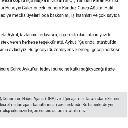
i
Vezirköprü
İlçe Başkanı Muzaffer Çil, Yeniden Refah Partisi
ası Hüseyin Güler, önceki dönem Kunduz Güreş Ağaları Halil
lediye meclis üyeleri, oda başkanları, iş insanları ve çok sayıda
i Aykut, kızlarının tedavisi için gerekli olan tutarın yüzde
estek veren herkese teşekkür etti. Aykut, “Şu anda İstanbul’da
ranın evladıyız. Bu geceyi düzenleyen ve emeği geçen herkese
nüre Sahra Aykut’un tedavi sürecine katkı sağlayacağı ifade
), Demirören Haber Ajansı (DHA) ve diğer ajanslar tarafından eklenen
lesi olmadan ajans kanallarından çekilmektedir. Bu haberlerde yer
 olup sitemizin hiç bir editörü sorumlu tutulamaz...