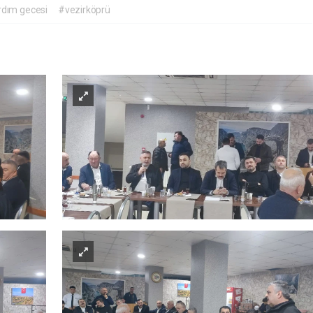
dım gecesi
#vezirköprü