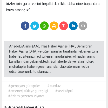
bizler için gurur verici. İnşallah birlikte daha nice başarılara
imza atacağız.”
Anadolu Ajansı (AA), İhlas Haber Ajansı (İHA), Demirören
Haber Ajansı (DHA) ve diğer ajanslar tarafından eklenen tüm
haberler, sitemizin editörlerinin müdahalesi olmadan ajans
kanallarından çekilmektedir. Bu haberlerde yer alan hukuki
muhataplar haberi geçen ajanslar olup sitemizin hiç bir
editörü sorumlu tutulamaz...
#şampiyon güreşçiler
#kunduz
#cw enerji türkiye güreş ligi
#vezirköprü
#özlem gazetesi ziyaret
Habere Ek Fotoğraf(lar)