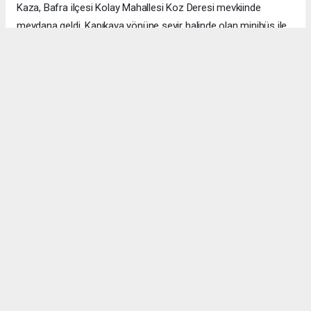
Kaza, Bafra ilçesi Kolay Mahallesi Koz Deresi mevkiinde
meydana geldi. Kapıkaya yönüne seyir halinde olan minibüs ile
Kürşat Bektaş’ın kullandığı motosikletin çarpışması sonucu ağır
yaralanan Bektaş, kaldırıldığı hastanede doktorların tüm
müdahalesine rağmen kurtarılamadı.
Atakum Motosiklet Kulübü üyesi olduğu öğrenilen Bektaş’ın,
Kapıkaya’da düzenlenecek motosiklet etkinliğine katılmak
üzere bölgede bulunduğu belirtildi. Acı haberi alan yakınları ve
arkadaşları büyük üzüntü yaşadı.
Kürşat Bektaş’ın cenazesi, 29 Haziran 2026 Pazartesi günü
Samsun Büyük Camii’nde öğlen namazına mütakip kılınacak
cenaze namazının ardından Yenimahalle Mezarlığı’nda toprağa
verilecek.