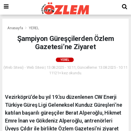
Anasayfa
YEREL
Şampiyon Güreşçilerden Özlem
Gazetesi’ne Ziyaret
YEREL
(Web Sitesi) - Web Sitesi | 13.08.2025 - 10:11, Güncelleme: 13.08.2025 - 10:11
11121+ kez okundu.
Vezirköprü’de bu yıl 19.’su düzenlenen CW Enerji
Türkiye Güreş Ligi Geleneksel Kunduz Güreşleri’ne
katılan başarılı güreşçiler Berat Alperoğlu, Hikmet
Emre İnan ve Gökdeniz Alperoğlu, antrenörleri
Üveys Çıldır ile birlikte Özlem Gazetesi’ni ziyaret