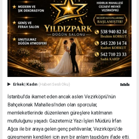
Erkek
|
Kadın
(Haberi Sesli Oku)
İstanbul’da ikamet eden ancak aslen Vezirköprü’nün
Bahçekonak Mahallesi’nden olan sporcular,
memleketlerinde düzenlenen güreşlere katılmanın
mutluluğunu yaşadı. Gazetemiz Yazı İşleri Müdürü İrfan
Ağca ile bir araya gelen genç pehlivanlar, Vezirköprü’de
güreşmenin kendileri için ayrı bir anlam taşıdığını ifade etti.