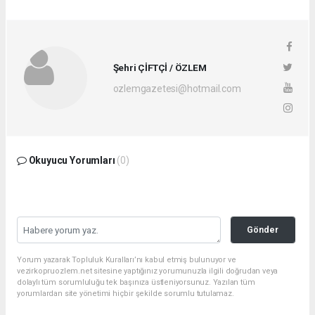
Şehri ÇİFTÇİ / ÖZLEM
ozlemgazetesi@hotmail.com
Okuyucu Yorumları
(0)
Gönder
Yorum yazarak Topluluk Kuralları’nı kabul etmiş bulunuyor ve
vezirkopruozlem.net sitesine yaptığınız yorumunuzla ilgili doğrudan veya
dolaylı tüm sorumluluğu tek başınıza üstleniyorsunuz. Yazılan tüm
yorumlardan site yönetimi hiçbir şekilde sorumlu tutulamaz.