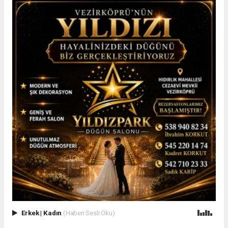
Erkek
|
Kadın
(Haberi Sesli Oku)