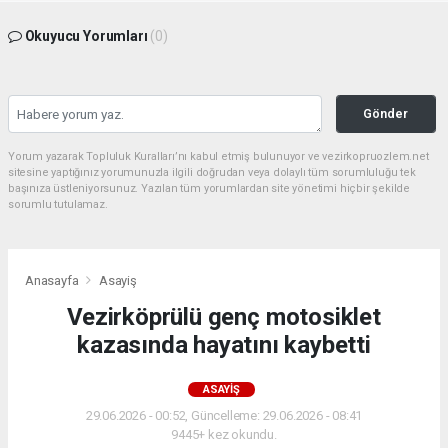
Okuyucu Yorumları
(0)
Gönder
Yorum yazarak Topluluk Kuralları’nı kabul etmiş bulunuyor ve vezirkopruozlem.net
sitesine yaptığınız yorumunuzla ilgili doğrudan veya dolaylı tüm sorumluluğu tek
başınıza üstleniyorsunuz. Yazılan tüm yorumlardan site yönetimi hiçbir şekilde
sorumlu tutulamaz.
Anasayfa
Asayiş
Vezirköprülü genç motosiklet
kazasında hayatını kaybetti
ASAYIŞ
29.06.2026 - 00:52, Güncelleme: 29.06.2026 - 08:41
9445+ kez okundu.