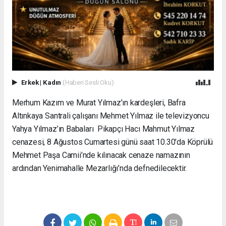
Erkek
|
Kadın
(Haberi Sesli Oku)
Merhum Kazım ve Murat Yılmaz’ın kardeşleri, Bafra
Altınkaya Santrali çalışanı Mehmet Yılmaz ile televizyoncu
Yahya Yılmaz’ın Babaları Pikapçı Hacı Mahmut Yılmaz
cenazesi, 8 Ağustos Cumartesi günü saat 10.30’da Köprülü
Mehmet Paşa Camii’nde kılınacak cenaze namazının
ardından Yenimahalle Mezarlığı’nda defnedilecektir.