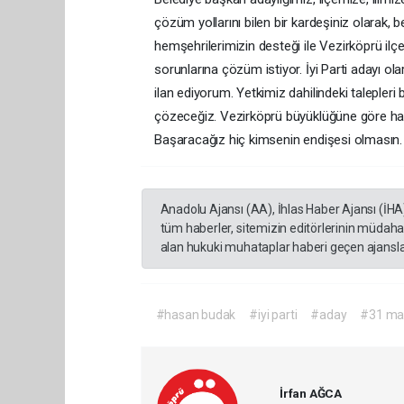
çözüm yollarını bilen bir kardeşiniz olarak, 
hemşehrilerimizin desteği ile Vezirköprü ilçe
sorunlarına çözüm istiyor. İyi Parti adayı o
ilan ediyorum. Yetkimiz dahilindeki talepleri 
çözeceğiz. Vezirköprü büyüklüğüne göre hak
Başaracağız hiç kimsenin endişesi olmasın. 
Anadolu Ajansı (AA), İhlas Haber Ajansı (İHA
tüm haberler, sitemizin editörlerinin müdaha
alan hukuki muhataplar haberi geçen ajanslar
#hasan budak
#iyi parti
#aday
#31 mar
İrfan AĞCA