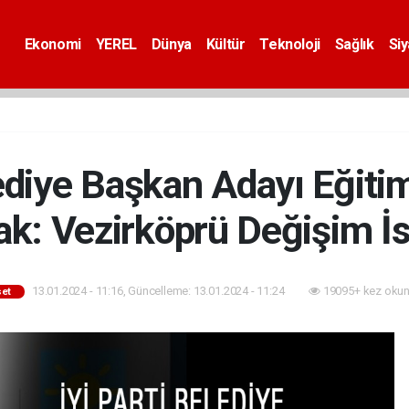
Ekonomi
YEREL
Dünya
Kültür
Teknoloji
Sağlık
Si
lediye Başkan Adayı Eğiti
: Vezirköprü Değişim İst
13.01.2024 - 11:16, Güncelleme: 13.01.2024 - 11:24
19095+ kez okun
set