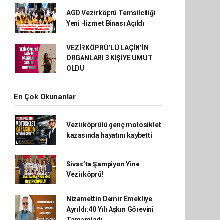
AGD Vezirköprü Temsilciliği
Yeni Hizmet Binası Açıldı
VEZİRKÖPRÜ’LÜ LAÇİN’İN
ORGANLARI 3 KİŞİYE UMUT
OLDU
En Çok Okunanlar
Vezirköprülü genç motosiklet
kazasında hayatını kaybetti
Sivas’ta Şampiyon Yine
Vezirköprü!
Nizamettin Demir Emekliye
Ayrıldı:40 Yılı Aşkın Görevini
Tamamladı