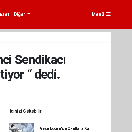
yaset
Diğer
Menü
mci Sendikacı
iyor “ dedi.
du.
İlginizi Çekebilir
Vezirköprü'de Okullara Kar