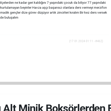
lçelerden ne kadar geri kaldığını 7 yaşındaki çocuk da biliyor 77 yaşındaki
e kurtulamayan beyinler Havza aşçı başarısız olanlara ders vermeyi merzifon
adık gençler dize görev düşüyor artık zincirleri kıralım Bir kez ders versek
erde buluşalım
(17.01.2024 01:11 - #462)
 Alt Minik Boksörlerden