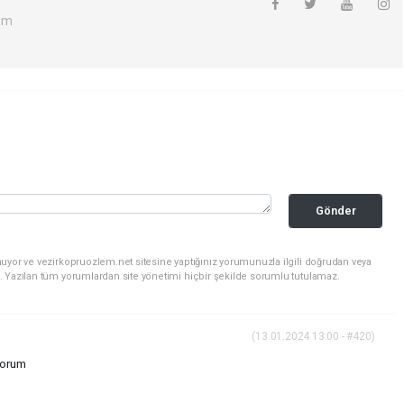
om
Gönder
uyor ve vezirkopruozlem.net sitesine yaptığınız yorumunuzla ilgili doğrudan veya
. Yazılan tüm yorumlardan site yönetimi hiçbir şekilde sorumlu tutulamaz.
(13.01.2024 13:00 - #420)
iyorum