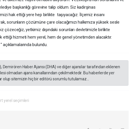
belediye başkanlığı görevine talip oldum. Siz kadirşinas
mizi hak ettiği yere hep birlikte taşıyacağız. İlçemiz insanı
larak, sorunların çözümüne çare olacağımızı halkımıza yüksek sesle
biz çözeceğiz, yetkimiz dışındaki sorunları devletimizle birlikte
 ettiği hizmeti hem yerel, hem de genel yönetimden alacaktır.
" açıklamalarında bulundu.
), Demirören Haber Ajansı (DHA) ve diğer ajanslar tarafından eklenen
lesi olmadan ajans kanallarından çekilmektedir. Bu haberlerde yer
 olup sitemizin hiç bir editörü sorumlu tutulamaz...
t yerel seçimleri