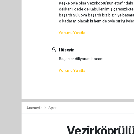
Keşke öyle olsa Vezirköprü’nün etrafındaki i
delikanlı dede de Kabullenilmiş çaresizlikt
başardı Suluova başardı biz biz niye başaram
o kadar iyi olacak ki hem de öyle bir İyi İyil
Yorumu Yanıtla
Hüseyin
Başarılar diliyorum hocam
Yorumu Yanıtla
Anasayfa
Spor
Vezirköprülü