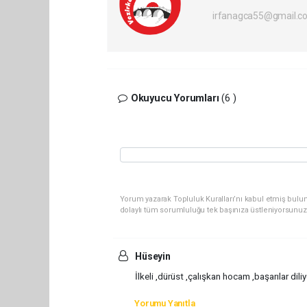
irfanagca55@gmail.c
Okuyucu Yorumları
(6 )
Yorum yazarak Topluluk Kuralları’nı kabul etmiş bulun
dolaylı tüm sorumluluğu tek başınıza üstleniyorsunuz
Hüseyin
İlkeli ,dürüst ,çalışkan hocam ,başarılar dil
Yorumu Yanıtla