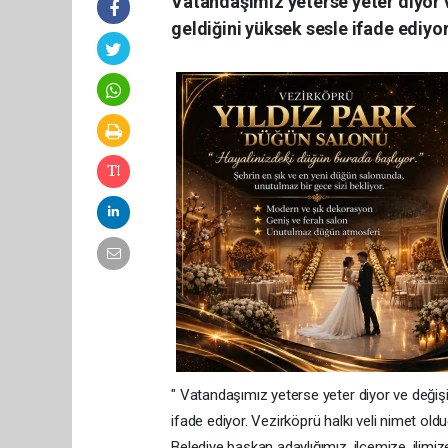
Vatandaşımız yeterse yeter diyor ve
geldiğini yüksek sesle ifade ediyor
" Vatandaşımız yeterse yeter diyor ve değişim
ifade ediyor. Vezirköprü halkı veli nimet o
Belediye başkan adaylığımız, ilçemize, ilimiz