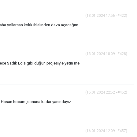
(13.01.2024 17:56 - #422)
ha yollarsan kvkk ihlalinden dava açacağım…
(13.01.2024 18:09 - #428)
 Sadık Edis gibi düğün projesiyle yetin me
(15.01.2024 22:52 - #452)
etçi Hasan hocam ,sonuna kadar yanındayız
(16.01.2024 12:09 - #457)