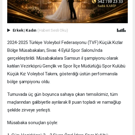
Erkek
|
Kadın
(Haberi Sesli Oku)
2024-2025 Türkiye Voleybol Federasyonu (TVF) Küçük Kızlar
Bölge Müsabakaları, Sivas 4 Eylül Spor Salonu’nda
gerçekleştirildi. Müsabakalara Samsun il şampiyonu olarak
katılan Vezirköprü Gençlik ve Spor İlçe Müdürlüğü Spor Kulübü
Küçük Kız Voleybol Takımı, gösterdiği üstün performansla
bölge şampiyonu oldu.
Turnuvada üç gün boyunca sahaya çıkan temsilcimiz, tüm
maçlarından galibiyetle ayrılarak 8 puan topladı ve namağlup
şekilde zirveye yerleşti.
Müsabaka sonuçları şöyle: