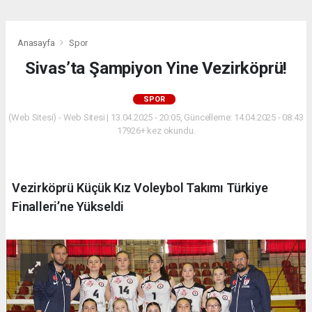
Anasayfa
Spor
Sivas’ta Şampiyon Yine Vezirköprü!
SPOR
(Web Sitesi) - Web Sitesi | 13.04.2025 - 20:05, Güncelleme: 14.04.2025 - 08:43
17926+ kez okundu.
Vezirköprü Küçük Kız Voleybol Takımı Türkiye
Finalleri’ne Yükseldi