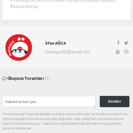
#Vezirköprülü genç motosiklet kazasında hayatını kaybetti
#Kürşat Bektaş
İrfan AĞCA
irfanagca55@gmail.com
Okuyucu Yorumları
(0)
Gönder
Yorum yazarak Topluluk Kuralları’nı kabul etmiş bulunuyor ve vezirkopruozlem.net
sitesine yaptığınız yorumunuzla ilgili doğrudan veya dolaylı tüm sorumluluğu tek
başınıza üstleniyorsunuz. Yazılan tüm yorumlardan site yönetimi hiçbir şekilde
sorumlu tutulamaz.