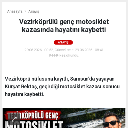
Anasayfa
Asayiş
Vezirköprülü genç motosiklet
kazasında hayatını kaybetti
ASAYIŞ
29.06.2026 - 00:52, Güncelleme: 29.06.2026 - 08:41
9444+ kez okundu.
Vezirköprü nüfusuna kayıtlı, Samsun’da yaşayan
Kürşat Bektaş, geçirdiği motosiklet kazası sonucu
hayatını kaybetti.