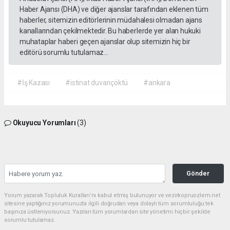
Haber Ajansı (DHA) ve diğer ajanslar tarafından eklenen tüm
haberler, sitemizin editörlerinin müdahalesi olmadan ajans
kanallarından çekilmektedir. Bu haberlerde yer alan hukuki
muhataplar haberi geçen ajanslar olup sitemizin hiç bir
editörü sorumlu tutulamaz...
#İş Kazası
#istinat duvarıçöktü
#ankara
Okuyucu Yorumları
(3)
Gönder
Yorum yazarak Topluluk Kuralları’nı kabul etmiş bulunuyor ve vezirkopruozlem.net
sitesine yaptığınız yorumunuzla ilgili doğrudan veya dolaylı tüm sorumluluğu tek
başınıza üstleniyorsunuz. Yazılan tüm yorumlardan site yönetimi hiçbir şekilde
sorumlu tutulamaz.