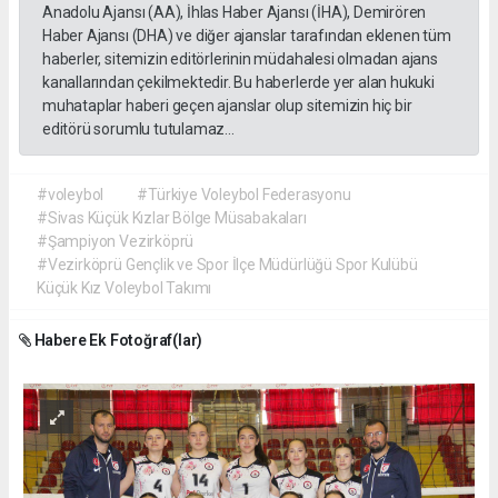
Anadolu Ajansı (AA), İhlas Haber Ajansı (İHA), Demirören
Haber Ajansı (DHA) ve diğer ajanslar tarafından eklenen tüm
haberler, sitemizin editörlerinin müdahalesi olmadan ajans
kanallarından çekilmektedir. Bu haberlerde yer alan hukuki
muhataplar haberi geçen ajanslar olup sitemizin hiç bir
editörü sorumlu tutulamaz...
#voleybol
#Türkiye Voleybol Federasyonu
#Sivas Küçük Kızlar Bölge Müsabakaları
#Şampiyon Vezirköprü
#Vezirköprü Gençlik ve Spor İlçe Müdürlüğü Spor Kulübü
Küçük Kız Voleybol Takımı
Habere Ek Fotoğraf(lar)