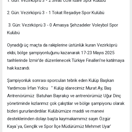
1. Gün: Vezirköprü 3 - 2 Sivas Özel İdare Spor Kulübü
2. Gün: Vezirköprü 3 - 1 Tokat Reşadiye Spor Kulübü
3. Gün: Vezirköprü 3 - 0 Amasya Şehzadeler Voleybol Spor
Kulübü
Oynadığı üç maçta da rakiplerine üstünlük kuran Vezirköprü
ekibi, bölge şampiyonluğunu kazanarak 17-23 Mayıs 2025
tarihlerinde İzmir’de düzenlenecek Türkiye Finalleri’ne katılmaya
hak kazandı.
Şampiyonluk sonrası sporcuları tebrik eden Kulüp Başkan
Yardımcısı İrfan Yolcu " Kulüp idarecimiz Murat Ay, Baş
Antrenörümüz Batuhan Bayrakçı ve antrenörümüz Uğur Dinç
yönetiminde kızlarımız çok çalıştılar ve bölge şampiyonu olarak
bizleri gururlandırdılar. Kulübümüze maddi ve manevi
desteklerinden dolayı başta kaymakamımız sayın Özgür
Kaya`ya, Gençlik ve Spor İlçe Müdürümüz Mehmet Uyar’