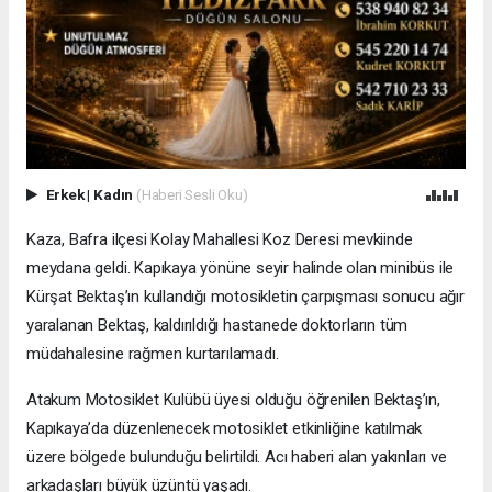
Erkek
|
Kadın
(Haberi Sesli Oku)
Kaza, Bafra ilçesi Kolay Mahallesi Koz Deresi mevkiinde
meydana geldi. Kapıkaya yönüne seyir halinde olan minibüs ile
Kürşat Bektaş’ın kullandığı motosikletin çarpışması sonucu ağır
yaralanan Bektaş, kaldırıldığı hastanede doktorların tüm
müdahalesine rağmen kurtarılamadı.
Atakum Motosiklet Kulübü üyesi olduğu öğrenilen Bektaş’ın,
Kapıkaya’da düzenlenecek motosiklet etkinliğine katılmak
üzere bölgede bulunduğu belirtildi. Acı haberi alan yakınları ve
arkadaşları büyük üzüntü yaşadı.