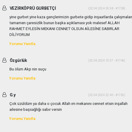
VEZİRKÖPRÜ GURBETÇİ
(02.04.2024 09:58 - #1738)
yine gurbet yine kaza gençlerimizin gurbete gidip inşaatlarda çalışmalar
tamamen çaresizlik bunun başka açıklaması yok malesef ALLAH
RAHMET EYLESİN MEKANI CENNET OLSUN AİLESİNE SABIRLAR
DİLİYORUM
Yorumu Yanıtla
Özgürlük
(02.04.2024 13:57 - #1746)
Bu ölüm Akp nin suçu
Yorumu Yanıtla
G.y
(02.04.2024 22:40 - #1765)
Çok üzüldüm ya daha o çocuk Allah ım mekanını cennet etsin inşallah
ailesine başsağlığı sabır versin
Yorumu Yanıtla