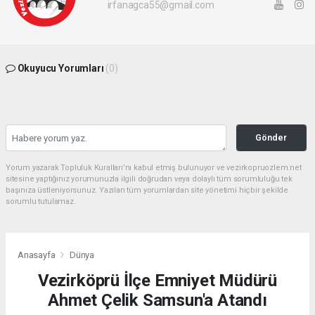
irfanagca55@gmail.com
Okuyucu Yorumları
(0)
Gönder
Yorum yazarak Topluluk Kuralları’nı kabul etmiş bulunuyor ve vezirkopruozlem.net
sitesine yaptığınız yorumunuzla ilgili doğrudan veya dolaylı tüm sorumluluğu tek
başınıza üstleniyorsunuz. Yazılan tüm yorumlardan site yönetimi hiçbir şekilde
sorumlu tutulamaz.
Anasayfa
Dünya
Vezirköprü İlçe Emniyet Müdürü
Ahmet Çelik Samsun'a Atandı