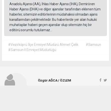
Anadolu Ajansı (AA), İhlas Haber Ajansı (İHA), Demirören
Haber Ajansı (DHA) ve diğer ajanslar tarafından eklenen tüm
haberler, sitemizin editörlerinin müdahalesi olmadan ajans
kanallarından çekilmektedir. Bu haberlerde yer alan hukuki
muhataplar haberi geçen ajanslar olup sitemizin hiç bir
editörü sorumlu tutulamaz...
#Vezirköprü İlçe Emniyet Müdürü Ahmet Çelik
#Samsun
#Samsun İl Emniyet Müdürlüğü
Özgür AĞCA / ÖZLEM
ozlemgazetesi@hotmail.com
Okuyucu Yorumları
(1)