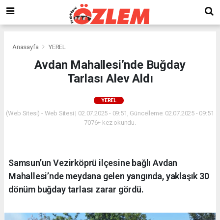
Anasayfa
YEREL
Avdan Mahallesi’nde Buğday
Tarlası Alev Aldı
YEREL
(Web Sitesi) - Web Sitesi | 02.07.2025 - 09:51, Güncelleme: 02.07.2025 - 09:51
7076+ kez okundu.
Samsun’un Vezirköprü ilçesine bağlı Avdan
Mahallesi’nde meydana gelen yangında, yaklaşık 30
dönüm buğday tarlası zarar gördü.