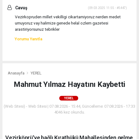
Cavuş
(09.03.2025 11:55 - #5447)
Vezirkopruden millet vekilligi cikartamiyoruz nerden medet
umuyoruz vay halimize genede helal ozlem gazetesi
arastiriyorsunuz tebrikler
Yorumu Yanıtla
Anasayfa
YEREL
Mahmut Yılmaz Hayatını Kaybetti
YEREL
(Web Sitesi) - Web Sitesi | 07.08.2026 - 15:44, Güncelleme: 07.08.2026 - 17:33
4046 kez okundu.
Vezirköprü'ye bağlı Kıratbükü Mahallesinden gelme