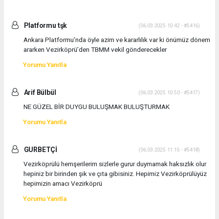
Platformu tşk
(06.03.2025 10:42 - #5416)
Ankara Platformu’nda öyle azim ve kararlılık var ki önümüz dönem
ararken Vezirköprü’den TBMM vekil gönderecekler
Yorumu Yanıtla
Arif Bülbül
(06.03.2025 10:50 - #5417)
NE GÜZEL BİR DUYGU BULUŞMAK BULUŞTURMAK
Yorumu Yanıtla
GURBETÇİ
(06.03.2025 11:15 - #5418)
Vezirköprülü hemşerilerim sizlerle gurur duymamak haksızlık olur
hepiniz bir birinden şık ve çıta gibisiniz. Hepimiz Vezirköprülüyüz
hepimizin amacı Vezirköprü
Yorumu Yanıtla