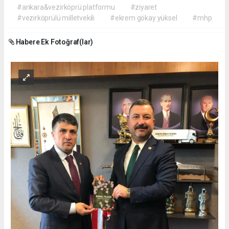
#ankara&vezirköprü platformu
#ziyaret
#vezirköprülü milletvekili
#ekrem gökay yüksel
#mhp
Habere Ek Fotoğraf(lar)