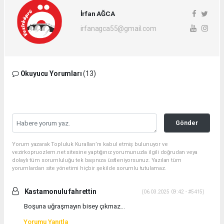
İrfan AĞCA
irfanagca55@gmail.com
Okuyucu Yorumları
(13)
Gönder
Yorum yazarak Topluluk Kuralları’nı kabul etmiş bulunuyor ve
vezirkopruozlem.net sitesine yaptığınız yorumunuzla ilgili doğrudan veya
dolaylı tüm sorumluluğu tek başınıza üstleniyorsunuz. Yazılan tüm
yorumlardan site yönetimi hiçbir şekilde sorumlu tutulamaz.
Kastamonulu fahrettin
(06.03.2025 09:42 - #5415)
Boşuna uğraşmayın bisey çıkmaz...
Yorumu Yanıtla