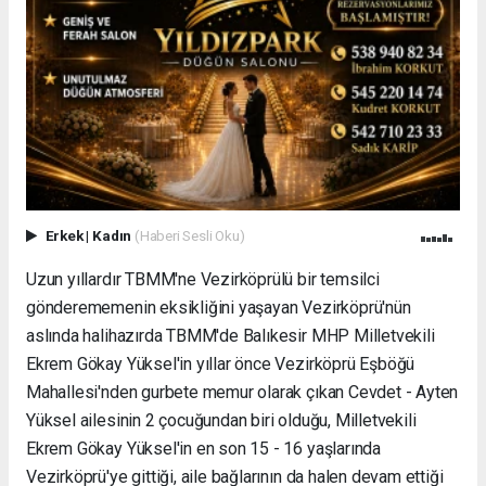
Erkek
|
Kadın
(Haberi Sesli Oku)
Uzun yıllardır TBMM'ne Vezirköprülü bir temsilci
gönderememenin eksikliğini yaşayan Vezirköprü'nün
aslında halihazırda TBMM'de Balıkesir MHP Milletvekili
Ekrem Gökay Yüksel'in yıllar önce Vezirköprü Eşböğü
Mahallesi'nden gurbete memur olarak çıkan Cevdet - Ayten
Yüksel ailesinin 2 çocuğundan biri olduğu, Milletvekili
Ekrem Gökay Yüksel'in en son 15 - 16 yaşlarında
Vezirköprü'ye gittiği, aile bağlarının da halen devam ettiği