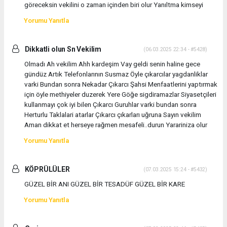
göreceksin vekilini o zaman içinden biri olur Yanıltma kimseyi
Yorumu Yanıtla
Dikkatli olun Sn Vekilim
(06.03.2025 22:34 - #5428)
Olmadı Ah vekilim Ahh kardeşim Vay geldi senin haline gece
gündüz Artık Telefonlarının Susmaz Öyle çıkarcılar yagdanliklar
varki Bundan sonra Nekadar Çıkarcı Şahsi Menfaatlerini yaptırmak
için öyle methiyeler duzerek Yere Göğe sigdiramazlar Siyasetçileri
kullanmayı çok iyi bilen Çıkarcı Guruhlar varki bundan sonra
Herturlu Taklalari atarlar Çıkarcı çıkarları uğruna Sayın vekilim
Aman dikkat et herseye rağmen mesafeli..durun Yarariniza olur
Yorumu Yanıtla
KÖPRÜLÜLER
(07.03.2025 15:24 - #5432)
GÜZEL BİR ANI GÜZEL BİR TESADÜF GÜZEL BİR KARE
Yorumu Yanıtla