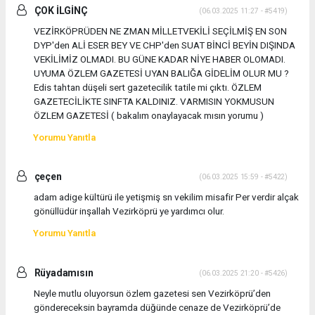
ÇOK İLGİNÇ
(06.03.2025 11:27 - #5419)
VEZİRKÖPRÜDEN NE ZMAN MİLLETVEKİLİ SEÇİLMİŞ EN SON
DYP'den ALİ ESER BEY VE CHP'den SUAT BİNCİ BEYİN DIŞINDA
VEKİLİMİZ OLMADI. BU GÜNE KADAR NİYE HABER OLOMADI.
UYUMA ÖZLEM GAZETESİ UYAN BALIĞA GİDELİM OLUR MU ?
Edis tahtan düşeli sert gazetecilik tatile mi çıktı. ÖZLEM
GAZETECİLİKTE SINFTA KALDINIZ. VARMISIN YOKMUSUN
ÖZLEM GAZETESİ ( bakalım onaylayacak mısın yorumu )
Yorumu Yanıtla
çeçen
(06.03.2025 15:59 - #5422)
adam adige kültürü ile yetişmiş sn vekilim misafir Per verdir alçak
gönüllüdür inşallah Vezirköprü ye yardımcı olur.
Yorumu Yanıtla
Rüyadamısın
(06.03.2025 21:20 - #5426)
Neyle mutlu oluyorsun özlem gazetesi sen Vezirköprü’den
göndereceksin bayramda düğünde cenaze de Vezirköprü’de