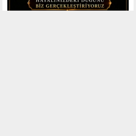
Erkek
|
Kadın
(Haberi Sesli Oku)
Merhum Kazım ve Murat Yılmaz’ın kardeşleri, Bafra
Altınkaya Santrali çalışanı Mehmet Yılmaz ile televizyoncu
Yahya Yılmaz’ın Babaları Pikapçı Hacı Mahmut Yılmaz
cenazesi, 8 Ağustos Cumartesi günü saat 10.30’da Köprülü