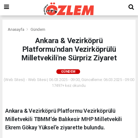
Anasayfa
Gündem
Ankara & Vezirköprü
Platformu'ndan Vezirköprülü
Milletvekili'ne Sürpriz Ziyaret
GÜNDEM
(Web Sitesi) - Web Sitesi | 06.03.2025 - 09:00, Güncelleme: 06.03.2025 - 09:00
17497+ kez okundu.
Ankara & Vezirköprü Platformu Vezirköprülü
Milletvekili TBMM'de Balıkesir MHP Milletvekili
Ekrem Gökay Yüksel’e ziyarette bulundu.