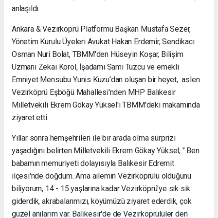
anlaşıldı.
Ankara & Vezirköprü Platformu Başkan Mustafa Sezer,
Yönetim Kurulu Üyeleri Avukat Hakan Erdemir, Sendikacı
Osman Nuri Bolat, TBMM'den Hüseyin Koşar, Bilişim
Uzmanı Zekai Korol, İşadamı Sami Tuzcu ve emekli
Emniyet Mensubu Yunis Kuzu'dan oluşan bir heyet, aslen
Vezirköprü Eşböğü Mahallesi'nden MHP Balıkesir
Milletvekili Ekrem Gökay Yüksel'i TBMM'deki makamında
ziyaret etti.
Yıllar sonra hemşehrileri ile bir arada olma sürprizi
yaşadığını belirten Milletvekili Ekrem Gökay Yüksel; " Ben
babamın memuriyeti dolayısıyla Balıkesir Edremit
ilçesi'nde doğdum. Ama ailemin Vezirköprülü olduğunu
biliyorum, 14 - 15 yaşlarına kadar Vezirköprü'ye sık sık
giderdik, akrabalarımızı, köyümüzü ziyaret ederdik, çok
güzel anılarım var. Balıkesir'de de Vezirköprülüler den