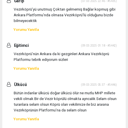
Garip
(07.03.2025 22:46 - #5435)
Vezirköprü’yü unutmuş Çoktan gelmemiş Bağlar kopmuş gibi
Ankara Platformu’nda olmasa Vezirköprü’lü olduğunu bizde
bilmeyecektik
Yorumu Yanıtla
Eğitimci
(09.03.2025 01:18 - #5442)
Vezirköprü’nün Ankara da ki gezginleri Ankara Vezirköprü
Platformu tebrik ediyorum sizleri
Yorumu Yanıtla
Ülkücü
(09.03.2025 05:37 - #5446)
Bütün indanlar ülkücü doğar ülkücü ölür ne mutlu MHP millete
vekili olmak Bir de Vezir köprülü olmakta ayrıcalık Selam olsun
turanlara selam olsun Köprü olan vekilimize ile biz arasına
Vezirköprünün Platformu’na da selam olsun
Yorumu Yanıtla