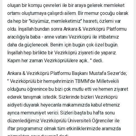
oluşan bir komşu çevreleri ile bir araya gelerek memleket
ortamı oluşturmaya çalışırdı ailem. Bir memur çocuğu olarak
da hep bir ''köyümüz, memleketimiz'' hasreti, özlemi var
oldu. İnşallah bundan sonra Ankara & Vezirköprü Platformu
aracılığıyla baba - anne vatanı Vezirköprü ile irtibatımız
daha da güçlenecek. Benim için bugün çok özel bugün.
İnşallah hep birlikte bir Vezirköprü ziyareti de yaparız.
Kapım her zaman Vezirköprülülere açık.. '' dedi.
Ankara & Vezirköprü Platformu Başkanı Mustafa Sezer'de;
" Vezirköprülü bir hemşehrimizin TBMM'de Milletvekili
olduğunu öğrenince bu bizi çok mutlu etti ve hemen ziyaret
ederek tanışmak istedik. Sizlerinde bizleri Vezirköprü
aidiyeti duyarak heyecanla makamınızda kabul etmeniz
ayrıca memnuniyet verici. Sizleri başta bu hafta sonu
düzenlediğimiz Vezirköprülü Üniversiteli Öğrenciler ile
iftar programımız olmak tüm etkinliklerimizde aramızda