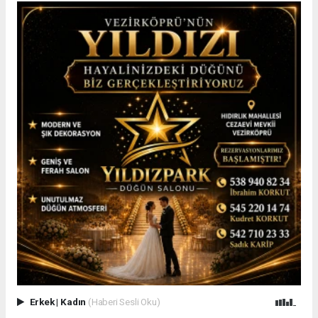
Erkek
|
Kadın
(Haberi Sesli Oku)