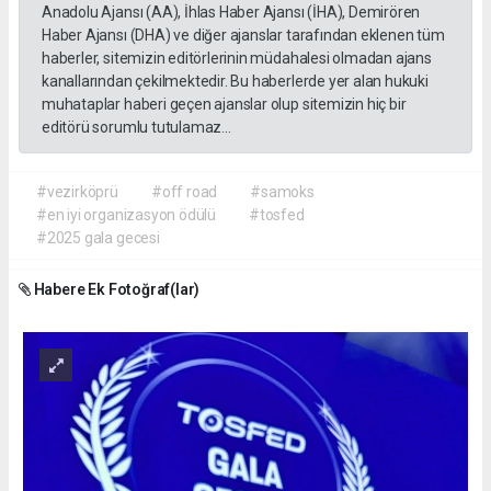
Anadolu Ajansı (AA), İhlas Haber Ajansı (İHA), Demirören
Haber Ajansı (DHA) ve diğer ajanslar tarafından eklenen tüm
haberler, sitemizin editörlerinin müdahalesi olmadan ajans
kanallarından çekilmektedir. Bu haberlerde yer alan hukuki
muhataplar haberi geçen ajanslar olup sitemizin hiç bir
editörü sorumlu tutulamaz...
#vezirköprü
#off road
#samoks
#en iyi organizasyon ödülü
#tosfed
#2025 gala gecesi
Habere Ek Fotoğraf(lar)