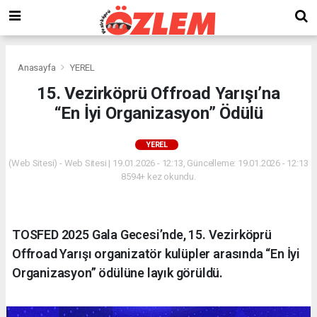
Anasayfa
YEREL
15. Vezirköprü Offroad Yarışı’na
“En İyi Organizasyon” Ödülü
YEREL
(Web Sitesi) - Web Sitesi | 19.01.2026 - 12:13, Güncelleme: 19.01.2026 - 12:13
8594+ kez okundu.
TOSFED 2025 Gala Gecesi’nde, 15. Vezirköprü
Offroad Yarışı organizatör kulüpler arasında “En İyi
Organizasyon” ödülüne layık görüldü.