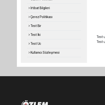
İrtibat Bilgileri
Çerez Politikası
Test Bir
Test İki
Test u
Test u
Test Uc
Kullanıcı Sözleşmesi
Pro-0.028