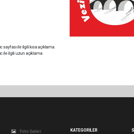
c sayfası ile ilgili kısa açıklama.
c ile ilgili uzun açıklama
KATEGORİLER
S
Foto Galeri