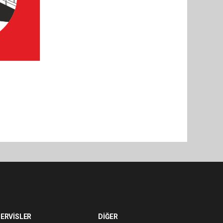
ERVİSLER
DİĞER