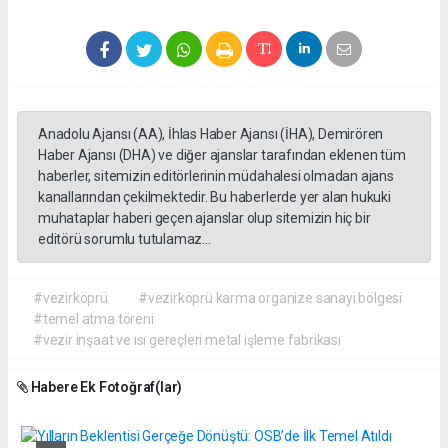
Anadolu Ajansı (AA), İhlas Haber Ajansı (İHA), Demirören
Haber Ajansı (DHA) ve diğer ajanslar tarafından eklenen tüm
haberler, sitemizin editörlerinin müdahalesi olmadan ajans
kanallarından çekilmektedir. Bu haberlerde yer alan hukuki
muhataplar haberi geçen ajanslar olup sitemizin hiç bir
editörü sorumlu tutulamaz...
#vezirköprü
#vezirköprü karma organize sanayi bölgesi
#temel atma töreni
#vezir inşaat ve ısı gereçleri metal işleme fabrikası
Habere Ek Fotoğraf(lar)