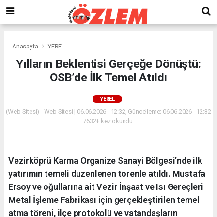
Anasayfa
YEREL
Yılların Beklentisi Gerçeğe Dönüştü:
OSB’de İlk Temel Atıldı
YEREL
(Web Sitesi) - Web Sitesi | 06.06.2026 - 12:32, Güncelleme: 06.06.2026 - 12:32
7632+ kez okundu.
Vezirköprü Karma Organize Sanayi Bölgesi’nde ilk
yatırımın temeli düzenlenen törenle atıldı. Mustafa
Ersoy ve oğullarına ait Vezir İnşaat ve Isı Gereçleri
Metal İşleme Fabrikası için gerçekleştirilen temel
atma töreni, ilçe protokolü ve vatandaşların