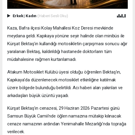
Erkek
|
Kadın
(Haberi Sesli Oku)
Kaza, Bafra ilçesi Kolay Mahallesi Koz Deresi mevkiinde
meydana geldi. Kapıkaya yönüne seyir halinde olan minibüs ile
Kürşat Bektaş’ın kullandığı motosikletin çarpışması sonucu ağır
yaralanan Bektaş, kaldırıldığı hastanede doktorların tüm
müdahalesine rağmen kurtarılamadı.
Atakum Motosiklet Kulübü üyesi olduğu öğrenilen Bektaş’ın,
Kapıkaya’da düzenlenecek motosiklet etkinliğine katılmak
üzere bölgede bulunduğu belirtildi. Acı haberi alan yakınları ve
arkadaşları büyük üzüntü yaşadı.
Kürşat Bektaş’ın cenazesi, 29 Haziran 2026 Pazartesi günü
Samsun Büyük Camii’nde öğlen namazına mütakip kılınacak
cenaze namazının ardından Yenimahalle Mezarlığı’nda toprağa
verilecek.