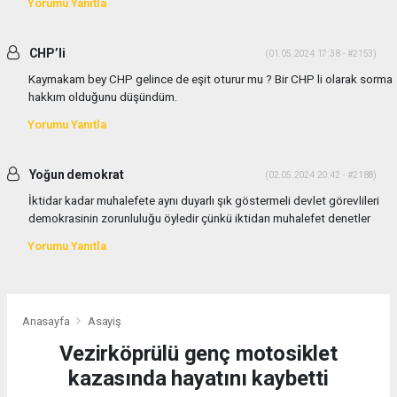
Yorumu Yanıtla
CHP’li
(01.05.2024 17:38 - #2153)
Kaymakam bey CHP gelince de eşit oturur mu ? Bir CHP li olarak sorma
hakkım olduğunu düşündüm.
Yorumu Yanıtla
Yoğun demokrat
(02.05.2024 20:42 - #2188)
İktidar kadar muhalefete aynı duyarlı şık göstermeli devlet görevlileri
demokrasinin zorunluluğu öyledir çünkü iktidarı muhalefet denetler
Yorumu Yanıtla
Anasayfa
Asayiş
Vezirköprülü genç motosiklet
kazasında hayatını kaybetti