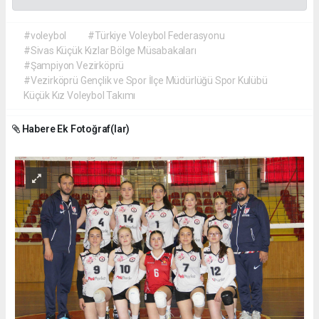
#voleybol
#Türkiye Voleybol Federasyonu
#Sivas Küçük Kızlar Bölge Müsabakaları
#Şampiyon Vezirköprü
#Vezirköprü Gençlik ve Spor İlçe Müdürlüğü Spor Kulübü
Küçük Kız Voleybol Takımı
Habere Ek Fotoğraf(lar)