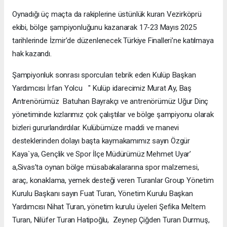
Oynadığı üç maçta da rakiplerine üstünlük kuran Vezirköprü
ekibi, bölge şampiyonluğunu kazanarak 17-23 Mayıs 2025
tarihlerinde İzmir’de düzenlenecek Türkiye Finalleri’ne katılmaya
hak kazandı.
Şampiyonluk sonrası sporcuları tebrik eden Kulüp Başkan
Yardımcısı İrfan Yolcu " Kulüp idarecimiz Murat Ay, Baş
Antrenörümüz Batuhan Bayrakçı ve antrenörümüz Uğur Dinç
yönetiminde kızlarımız çok çalıştılar ve bölge şampiyonu olarak
bizleri gururlandırdılar. Kulübümüze maddi ve manevi
desteklerinden dolayı başta kaymakamımız sayın Özgür
Kaya`ya, Gençlik ve Spor İlçe Müdürümüz Mehmet Uyar’
a,Sivas’ta oynan bölge müsabakalararına spor malzemesi,
araç, konaklama, yemek desteği veren Turanlar Group Yönetim
Kurulu Başkanı sayın Fuat Turan, Yönetim Kurulu Başkan
Yardımcısı Nihat Turan, yönetim kurulu üyeleri Şefika Meltem
Turan, Nilüfer Turan Hatipoğlu, Zeynep Çiğden Turan Durmuş,