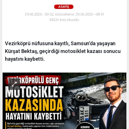
ASAYIŞ
29.06.2026 - 00:52, Güncelleme: 29.06.2026 - 08:41
9422+ kez okundu.
Vezirköprü nüfusuna kayıtlı, Samsun’da yaşayan
Kürşat Bektaş, geçirdiği motosiklet kazası sonucu
hayatını kaybetti.