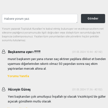
Gönder
Yorum yazarak Topluluk Kuralları’nı kabul etmiş bulunuyor ve vezirkopruozlem.net
sitesine yaptığınız yorumunuzla ilgili doğrudan veya dolaylı tüm sorumluluğu tek
başınıza üstleniyorsunuz. Yazılan tüm yorumlardan site yönetimi hiçbir şekilde
sorumlu tutulamaz.
Başkanıma uyarı !!!!!!!
(01.05.2024 10:44 - #2142)
murat başkanım yan yana oturan saç ektiren yaşlılara dikkat et benden
uyarması diğerlerinden sıkıntı olmaz 50 yaşından sonra saç ekim
yaptıranları mercek altına al.
Yorumu Yanıtla
Hüseyin Güneş
(01.05.2024 17:36 - #2152)
Yeni başkandan çok umutluyuz İnşallah iyi olacak Vezirköprü’de güller
açacak gönüllerin mutlu olacak