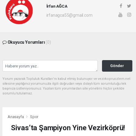
İrfan AĞCA
irfanagca55@gmail.com
Okuyucu Yorumları
(0)
Gönder
Yorum yazarak Topluluk Kuralları’nı kabul etmiş bulunuyor ve vezirkopruozlem.net
sitesine yaptığınız yorumunuzla ilgili doğrudan veya dolaylı tüm sorumluluğu tek
başınıza üstleniyorsunuz. Yazılan tüm yorumlardan site yönetimi hiçbir şekilde
sorumlu tutulamaz.
Anasayfa
Spor
Sivas’ta Şampiyon Yine Vezirköprü!