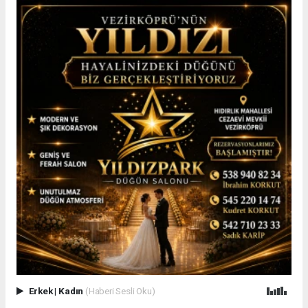
Erkek
|
Kadın
(Haberi Sesli Oku)