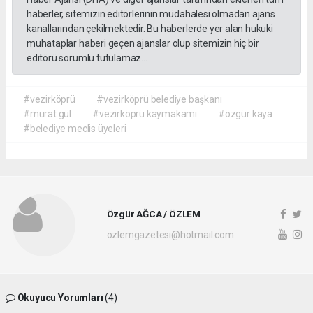
haberler, sitemizin editörlerinin müdahalesi olmadan ajans
kanallarından çekilmektedir. Bu haberlerde yer alan hukuki
muhataplar haberi geçen ajanslar olup sitemizin hiç bir
editörü sorumlu tutulamaz...
#vezirköprü
#vezirköprü belediye başkanı
#murat gül
#vezirköprü kaymakamı
#özgür kaya
#belediye meclis üyeleri
Özgür AĞCA / ÖZLEM
ozlemgazetesi@hotmail.com
Okuyucu Yorumları
(4)