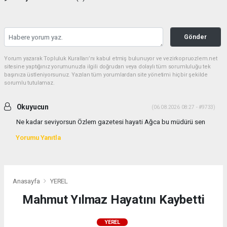
Gönder
Yorum yazarak Topluluk Kuralları’nı kabul etmiş bulunuyor ve vezirkopruozlem.net
sitesine yaptığınız yorumunuzla ilgili doğrudan veya dolaylı tüm sorumluluğu tek
başınıza üstleniyorsunuz. Yazılan tüm yorumlardan site yönetimi hiçbir şekilde
sorumlu tutulamaz.
Okuyucun
(06.08.2026 08:27 - #9733)
Ne kadar seviyorsun Özlem gazetesi hayati Ağca bu müdürü sen
Yorumu Yanıtla
Anasayfa
YEREL
Mahmut Yılmaz Hayatını Kaybetti
YEREL