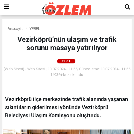
Anasayfa
YEREL
Vezirköprü’nün ulaşım ve trafik
sorunu masaya yatırılıyor
YEREL
(Web Sitesi) - Web Sitesi | 13.07.2024 - 11:55, Güncelleme: 13.07.2024 - 11:55
14936+ kez okundu.
Vezirköprü ilçe merkezinde trafik alanında yaşanan
sıkıntıların giderilmesi yönünde Vezirköprü
Belediyesi Ulaşım Komisyonu oluşturdu.