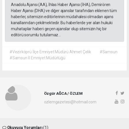
Anadolu Ajansı (AA), İhlas Haber Ajansı (İHA), Demirören
Haber Ajansı (DHA) ve diğer ajanslar tarafından eklenen tüm
haberler, sitemizin editörlerinin müdahalesi olmadan ajans
kanallarından çekilmektedir. Bu haberlerde yer alan hukuki
muhataplar haberi geçen ajanslar olup sitemizin hiç bir
editörü sorumlu tutulamaz...
#Vezirköprü İlçe Emniyet Müdürü Ahmet Çelik
#Samsun
#Samsun İl Emniyet Müdürlüğü
Özgür AĞCA / ÖZLEM
ozlemgazetesi@hotmail.com
Okuyucu Yorumları
(1)