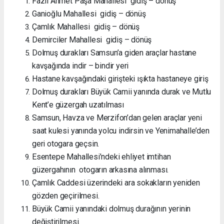
Fazıl Ahmet Paşa Mahallesi gidiş – dönüş
Ganioğlu Mahallesi gidiş – dönüş
Çamlık Mahallesi gidiş – dönüş
Demirciler Mahallesi gidiş – dönüş
Dolmuş durakları Samsun’a giden araçlar hastane
kavşağında indir – bindir yeri
Hastane kavşağındaki girişteki ışıkta hastaneye giriş
Dolmuş durakları Büyük Camii yanında durak ve Mutlu
Kent’e güzergah uzatılması
Samsun, Havza ve Merzifon’dan gelen araçlar yeni
saat kulesi yanında yolcu indirsin ve Yenimahalle’den
geri otogara geçsin.
Esentepe Mahallesi’ndeki ehliyet imtihan
güzergahının otogarın arkasına alınması.
Çamlık Caddesi üzerindeki ara sokakların yeniden
gözden geçirilmesi.
Büyük Camii yanındaki dolmuş durağının yerinin
değiştirilmesi.