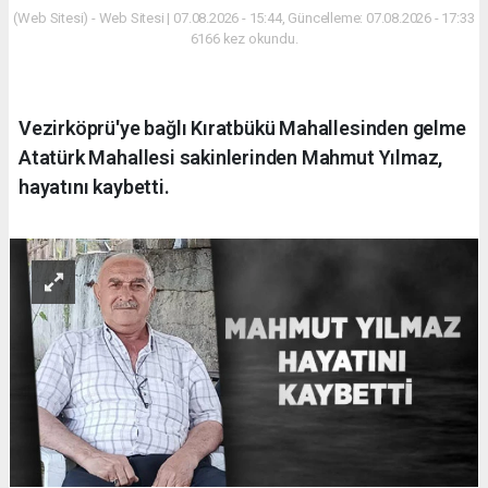
(Web Sitesi) - Web Sitesi | 07.08.2026 - 15:44, Güncelleme: 07.08.2026 - 17:33
6166 kez okundu.
Vezirköprü'ye bağlı Kıratbükü Mahallesinden gelme
Atatürk Mahallesi sakinlerinden Mahmut Yılmaz,
hayatını kaybetti.