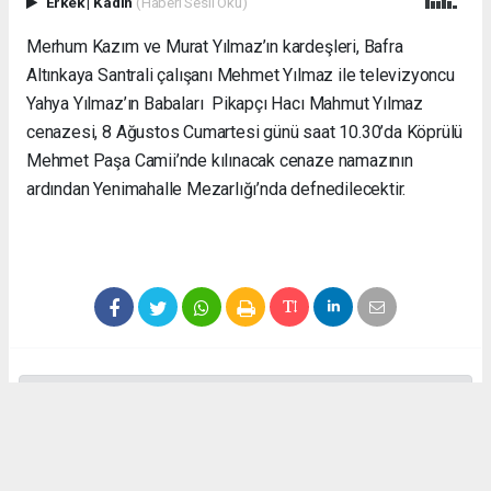
Erkek
|
Kadın
(Haberi Sesli Oku)
Merhum Kazım ve Murat Yılmaz’ın kardeşleri, Bafra
Altınkaya Santrali çalışanı Mehmet Yılmaz ile televizyoncu
Yahya Yılmaz’ın Babaları Pikapçı Hacı Mahmut Yılmaz
cenazesi, 8 Ağustos Cumartesi günü saat 10.30’da Köprülü
Mehmet Paşa Camii’nde kılınacak cenaze namazının
ardından Yenimahalle Mezarlığı’nda defnedilecektir.
Anadolu Ajansı (AA), İhlas Haber Ajansı (İHA), Demirören
Haber Ajansı (DHA) ve diğer ajanslar tarafından eklenen tüm
haberler, sitemizin editörlerinin müdahalesi olmadan ajans
kanallarından çekilmektedir. Bu haberlerde yer alan hukuki