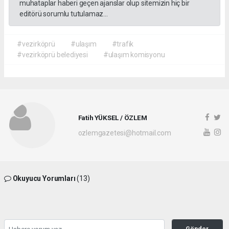
muhataplar haberi geçen ajanslar olup sitemizin hiç bir
editörü sorumlu tutulamaz...
#vezirköprü
#ulaşım
#trafik
#vezirköprü belediyesi
#ulaşım komisyonu
Fatih YÜKSEL / ÖZLEM
ozlemgazetesi@hotmail.com
Okuyucu Yorumları
(13)
Gönder