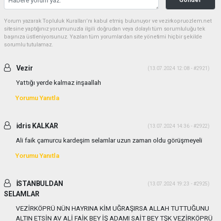
Yorum yazarak Topluluk Kuralları’nı kabul etmiş bulunuyor ve vezirkopruozlem.net
sitesine yaptığınız yorumunuzla ilgili doğrudan veya dolaylı tüm sorumluluğu tek
başınıza üstleniyorsunuz. Yazılan tüm yorumlardan site yönetimi hiçbir şekilde
sorumlu tutulamaz.
Vezir
(13.07.2024 12:08 - #2921)
Yattığı yerde kalmaz inşaallah
Yorumu Yanıtla
idris KALKAR
(13.07.2024 14:36 - #2922)
Ali faik çamurcu kardeşim selamlar uzun zaman oldu görüşmeyeli
Yorumu Yanıtla
İSTANBULDAN
(13.07.2024 19:23 - #2925)
SELAMLAR
VEZİRKÖPRÜ NÜN HAYRINA KİM UĞRAŞIRSA ALLAH TUTTUĞUNU
ALTIN ETSİN AV ALİ FAİK BEY İŞ ADAMI SAİT BEY TŞK VEZİRKÖPRÜ