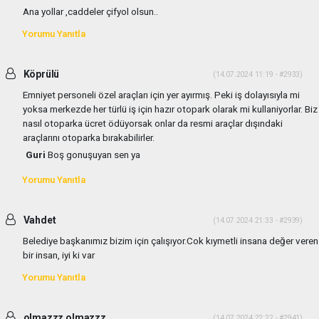
Ana yollar ,caddeler çifyol olsun..
Yorumu Yanıtla
Köprülü
(14.07.2024 11:19 - #2933)
Emniyet personeli özel araçları için yer ayırmış. Peki iş dolayısıyla mi
yoksa merkezde her türlü iş için hazır otopark olarak mi kullaniyorlar. Biz
nasıl otoparka ücret ödüyorsak onlar da resmi araçlar dışındaki
araçlarını otoparka bırakabilirler.
Guri
Boş gonuşuyan sen ya
Yorumu Yanıtla
Vahdet
(14.07.2024 21:33 - #2939)
Belediye başkanımız bizim için çalışıyor.Cok kıymetli insana değer veren
bir insan, iyi ki var
Yorumu Yanıtla
olmazzz olmazzz
(14.07.2024 22:22 - #2941)