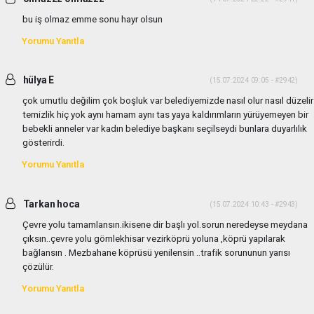
bu iş olmaz emme sonu hayr olsun
Yorumu Yanıtla
hülya E
(15.07.2024 09:05 - #2942)
çok umutlu değilim çok boşluk var belediyemizde nasıl olur nasıl düzelir
temizlik hiç yok aynı hamam aynı tas yaya kaldırımların yürüyemeyen bir
bebekli anneler var kadın belediye başkanı seçilseydi bunlara duyarlılık
gösterirdi.
Yorumu Yanıtla
Tarkan hoca
(15.07.2024 10:43 - #2943)
Çevre yolu tamamlansın.ikisene dir başlı yol.sorun neredeyse meydana
çıksın..çevre yolu gömlekhisar vezirköprü yoluna ,köprü yapılarak
bağlansın . Mezbahane köprüsü yenilensin ..trafik sorununun yarısı
çözülür.
Yorumu Yanıtla