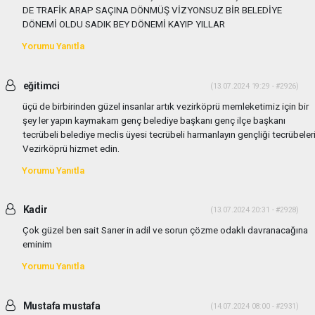
DE TRAFİK ARAP SAÇINA DÖNMÜŞ VİZYONSUZ BİR BELEDİYE
DÖNEMİ OLDU SADIK BEY DÖNEMİ KAYIP YILLAR
Yorumu Yanıtla
eğitimci
(13.07.2024 19:29 - #2926)
üçü de birbirinden güzel insanlar artık vezirköprü memleketimiz için bir
şey ler yapın kaymakam genç belediye başkanı genç ilçe başkanı
tecrübeli belediye meclis üyesi tecrübeli harmanlayın gençliği tecrübeler
Vezirköprü hizmet edin.
Yorumu Yanıtla
Kadir
(13.07.2024 20:31 - #2928)
Çok güzel ben sait Sarıer in adil ve sorun çözme odaklı davranacağına
eminim
Yorumu Yanıtla
Mustafa mustafa
(14.07.2024 08:00 - #2931)