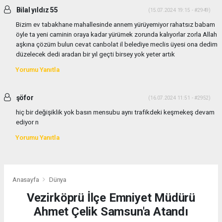
Bilal yıldız 55
(15.07.2024 19:15 - #2949)
Bizim ev tabakhane mahallesinde annem yürüyemiyor rahatsız babam
öyle ta yeni caminin oraya kadar yürümek zorunda kalıyorlar zorla Allah
aşkına çözüm bulun cevat canbolat il belediye meclis üyesi ona dedim
düzelecek dedi aradan bir yıl geçti birsey yok yeter artık
Yorumu Yanıtla
şöfor
(16.07.2024 11:51 - #2952)
hiç bir değişiklik yok basın mensubu aynı trafikdeki keşmekeş devam
ediyor n
Yorumu Yanıtla
Anasayfa
Dünya
Vezirköprü İlçe Emniyet Müdürü
Ahmet Çelik Samsun'a Atandı