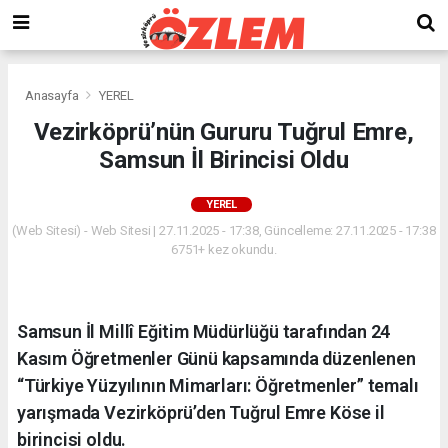
Anasayfa
YEREL
Vezirköprü’nün Gururu Tuğrul Emre,
Samsun İl Birincisi Oldu
YEREL
(Web Sitesi) - Web Sitesi | 27.11.2025 - 17:38, Güncelleme: 27.11.2025 - 17:38
6751+ kez okundu.
Samsun İl Millî Eğitim Müdürlüğü tarafından 24
Kasım Öğretmenler Günü kapsamında düzenlenen
“Türkiye Yüzyılının Mimarları: Öğretmenler” temalı
yarışmada Vezirköprü’den Tuğrul Emre Köse il
birincisi oldu.