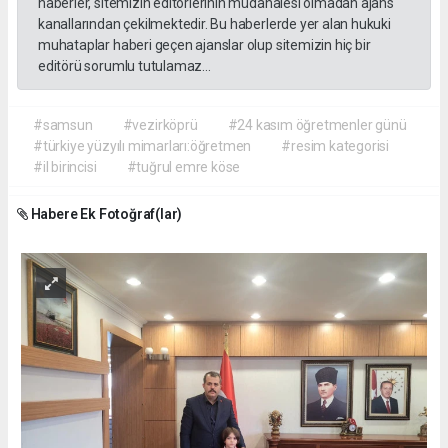
haberler, sitemizin editörlerinin müdahalesi olmadan ajans
kanallarından çekilmektedir. Bu haberlerde yer alan hukuki
muhataplar haberi geçen ajanslar olup sitemizin hiç bir
editörü sorumlu tutulamaz...
#samsun
#vezirköprü
#24 kasım öğretmenler günü
#türkiye yüzyılı mimarları:öğretmen
#resim kategorisi
#il birincisi
#tuğrul emre köse
Habere Ek Fotoğraf(lar)