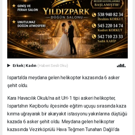
Erkek
|
Kadın
(Haberi Sesli Oku)
Isparta’da meydana gelen helikopter kazasında 6 asker
şehit oldu.
Kara Havacılık Okulu'na ait UH-1 tipi askeri helikopter,
Isparta'nın Keçiborlu ilçesinde eğitim uçuşu sırasında kaza
kırıma uğrayarak bir akaryakıt istasyonu yakınlarına düştüğü
kazada 6 asker şehit oldu. Meydana gelen helikopter
kazasında Vezirköprülü Hava Teğmen Tunahan Dağlı’da