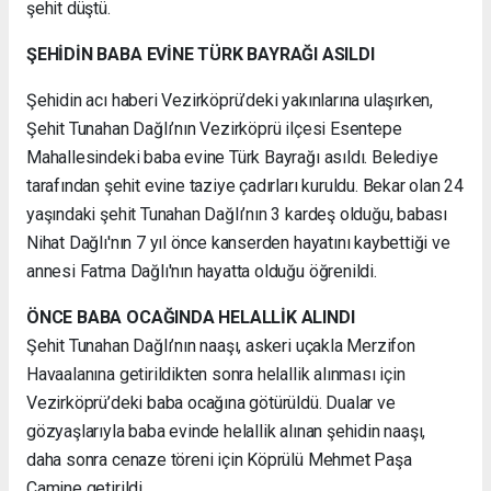
şehit düştü.
ŞEHİDİN BABA EVİNE TÜRK BAYRAĞI ASILDI
Şehidin acı haberi Vezirköprü’deki yakınlarına ulaşırken,
Şehit Tunahan Dağlı’nın Vezirköprü ilçesi Esentepe
Mahallesindeki baba evine Türk Bayrağı asıldı. Belediye
tarafından şehit evine taziye çadırları kuruldu. Bekar olan 24
yaşındaki şehit Tunahan Dağlı’nın 3 kardeş olduğu, babası
Nihat Dağlı'nın 7 yıl önce kanserden hayatını kaybettiği ve
annesi Fatma Dağlı'nın hayatta olduğu öğrenildi.
ÖNCE BABA OCAĞINDA HELALLİK ALINDI
Şehit Tunahan Dağlı’nın naaşı, askeri uçakla Merzifon
Havaalanına getirildikten sonra helallik alınması için
Vezirköprü’deki baba ocağına götürüldü. Dualar ve
gözyaşlarıyla baba evinde helallik alınan şehidin naaşı,
daha sonra cenaze töreni için Köprülü Mehmet Paşa
Camine getirildi.