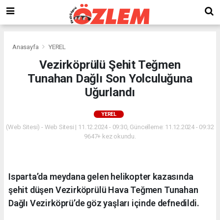
Anasayfa
YEREL
Vezirköprülü Şehit Teğmen
Tunahan Dağlı Son Yolculuğuna
Uğurlandı
YEREL
(Web Sitesi) - Web Sitesi | 11.12.2024 - 09:30, Güncelleme: 11.12.2024 - 09:32
9647+ kez okundu.
Isparta’da meydana gelen helikopter kazasında
şehit düşen Vezirköprülü Hava Teğmen Tunahan
Dağlı Vezirköprü’de göz yaşları içinde defnedildi.