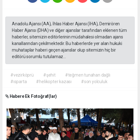
Anadolu Ajansı (AA), İhlas Haber Ajansı (İHA), Demirören
Haber Ajansı (DHA) ve diğer ajanslar tarafından eklenen tüm
haberler, sitemizin editörlerinin müdahalesi olmadan ajans
kanallarından çekilmektedir. Bu haberlerde yer alan hukuki
muhataplar haberi geçen ajanslar olup sitemizin hiç bir
editörü sorumlu tutulamaz...
#vezirköprü
#şehit
#teğmen tunahan dağlı
#ısparta
#helikopter kazası
#son yolculuk
Habere Ek Fotoğraf(lar)