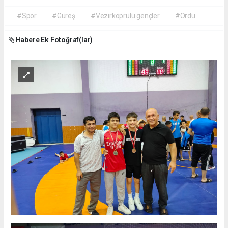
#Spor
#Güreş
#Vezirköprülü gençler
#Ordu
Habere Ek Fotoğraf(lar)