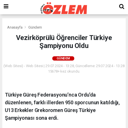
Anasayfa
Gündem
Vezirköprülü Öğrenciler Türkiye
Şampiyonu Oldu
GÜNDEM
(Web Sitesi) - Web Sitesi | 29.07.2024 - 13:28, Güncelleme: 29.07.2024 - 13:28
15678+ kez okundu.
Türkiye Güreş Federasyonu’nca Ordu’da
düzenlenen, farklı illerden 950 sporcunun katıldığı,
U13 Erkekler Grekoromen Güreş Türkiye
Şampiyonası sona erdi.